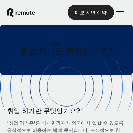
데모 시연 예약
홈
글로벌 HR 용어집
제품
취업 허가란 무엇인가요?
솔루션
글로벌 고용
글로벌 급여
리소스
글로벌 서비스 제공
규정을 준수하며 급여 지급을 손쉽게 처리
국가별 정보
요금
도구 및 계산기
기록상 고용주(EOR)
국가별 글로벌 채용 지원 알아보기
법인 설립 비용 없이 전 세계로 사업을 확장
오분류 리스크 평가 도구
미국 주별 정보
국가별 직원 오분류 리스크 확인
기록상 계약자
취업 허가란 무엇인가요?
미국 모든 주 전역에서 채용 업무를 간소화
한국어
전 세계에서 규정을 준수하며 계약자 고용
직원 비용 계산기
'취업 허가증'은 비시민권자가 외국에서 일할 수 있도록
Remote와 다른 솔루션 비교
국가별 총 인건비 계산
계약자 관리
공식적으로 허용하는 법적 문서입니다. 본질적으로 한
English
다른 업체들과 비교해보기