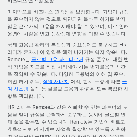
비즈니스 연속성 보장
복리후생
블로그
손쉬운 직원 복리후생 관리
마지막으로 비즈니스 연속성을 보장합니다. 기업이 규정
을 준수하지 않는 것으로 확인되면 올바른 허가를 받지
Remote 제품 관련 소식: Gusto 및 Xero와의 통합과
않은 근로자의 고용을 해지해야 할 수 있으며, 이로 인해
Remote Contractor Management Plus
운영에 차질을 빚고 생산성에 영향을 미칠 수 있습니다.
Remote의 사명은 모든 규모의 기업이 전 세계 어디서든 업무에 가
장 적합 사람을 찾아 채용 및 관리하고 급여를 지급하도록 돕는 것
국제 고용법 관리의 복잡성과 중요성에도 불구하고 HR
입니다. 이를 위해 최근 몇 주 동안 새로운...
리더가 혼자서 이 영역을 헤쳐 나가기는 쉽지 않습니다.
Remote는
글로벌 고용 파트너로서
규정 준수에 대한 법
자세히 알아보기
적 책임을 지므로 직접 처리해야 하는 번거로움과 시간
을 절약할 수 있습니다. 다양한 고용법의 이해 및 준수,
취업 허가 취득,
직원 재배치
처리, 현지 규정에 따른
급
Shootsta가 Remote를 통해 네 개의 시장에서 글로벌
여 시스템
설정 등 글로벌 고용과 관련된 모든 복잡한 사
채용을 확장한 방법
항을 관리합니다.
비디오 콘텐츠를 활용한 마케팅이 계속해서 인기를 끌면서, 기업들
HR 리더는 Remote와 같은 신뢰할 수 있는 파트너의 도
에게는 흥미롭고 전문적인 비디오 제작이 어느 때보다 중요해졌습
움을 받아 규정을 완벽하게 준수하는 동시에 글로벌 인
니다. 그러나 대부분의 회사들은 그렇게 높은 품질의...
재 풀을 활용할 수 있습니다. Remote는 기업이 빠르고
자세히 알아보기
효율적으로 전 세계로 사업을 확장할 수 있도록 지원하
여 오늘날의 급변하는 비즈니스 환경에서 경쟁 우위를