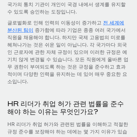
전 세계 계약자의 온보딩 및 관리
국가의 통치 기관이 개인이 국경 내에서 생계를 유지할
계약자 지급 계산기
로그인
수 있도록 승인하는 도장입니다.
Nederlands
글로벌 계약직을 위한 통화 옵션과 지급 소요 시간 확인
PEO
성장 단계
글로벌화로 인해 인력의 이동성이 증가하고
전 세계에
복잡한 고용 업무를 아웃소싱
Français
스타트업
분산된 팀이
증가함에 따라 기업은 종종 여러 국가에서
REMOTE와 함께 배우기
성장하는 기업을 위한 민첩한 글로벌 HR 및 급여 솔루션
직원을 채용해야 합니다. 하지만 국제 고용법의 미로를
Deutsch
리서치 및 가이드
인프라
헤쳐나가는 것은 쉬운 일이 아닙니다. 각 국가마다 외국
중견기업
인 근로자에 관한 자체 규정이 있으며 이러한 규정은 예
Remote 통합
사례 연구
맞춤형 HR 솔루션으로 팀 확장
Español
기치 않게 변경될 수 있습니다. 모든 직원에게 올바른 업
HR을 워크플로에 매끄럽게 통합
무 권한이 부여되도록 하는 것은 규정을 준수하고 효과
HR 용어집
엔터프라이즈
Italiano
플랫폼
적이며 다양한 인력을 유지하는 데 있어 매우 중요한 요
대기업을 위한 글로벌 HR
체크리스트 및 템플릿
팀을 위한 통합된 핵심 HR 기능
소입니다.
Português (Portugal)
직무 설명 라이브러리
연결
새로운
REMOTE 파트너 되기
日本語
MCP를 사용하여 모든 AI 도구를 Remote에 연결 가능
HR 리더가 취업 허가 관련 법률을 준수
전략적 기술 파트너
웨비나
해야 하는 이유는 무엇인가요?
통합
플랫폼에 글로벌 HR을 유연하게 통합
한국어
이벤트
핵심 비즈니스 도구로 프로세스를 간소화
HR 리더가 취업 허가와 관련된 법률을 이해하고 적절한
파트너 되기
中文（简体）
뉴스룸
규정 준수를 보장해야 하는 데에는 몇 가지 이유가 있습
Remote와의 파트너십 기회 탐색