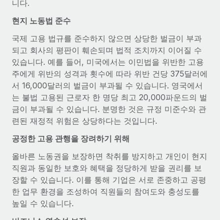
니다.
서비스
급여 및 인재 인사이트
Remote Build
곧 제공 예정
현지 노동법 준수
전문가 상담
통합 및 AI 자동화 컨설팅
인사이트 센터
글로벌 인사 및 규정 준수 업무 처리에 전문가 지원 제공
국제 고용 법규를 준수하지 않으면 상당한 벌금이 부과
지원받기
되고 회사의 평판이 훼손되며 법적 조치까지 이어질 수
신원 조사
사례 연구
있습니다. 예를 들어, 미국에서는 이민법을 위반한 고용
채용 후보자 심사 프로세스 간소화
모든 리소스 보기
주에게 위반의 성격과 횟수에 따라 위반 건당 375달러에
서 16,000달러의 벌금이 부과될 수 있습니다. 영국에서
Compliance Watchtower
는 불법 고용된 근로자 한 명당 최고 20,000파운드의 벌
규정 준수 관련 위험에 선제적으로 대응
블로그
금이 부과될 수 있습니다. 분명한 것은 규정 미준수와 관
글로벌 급여
련된 재정적 위험은 상당하다는 것입니다.
기기 관리
전 세계 IT 장비 제공 및 추적 관리
EOR 및 PEO
공정한 고용 관행을 장려하기 위해
법인 설립
올바른 노동권을 보장하면 착취를 방지하고 개인이 현지
계약자 관리
직원과 동일한 보호와 혜택을 정당하게 받을 권리를 보
법인 설립을 빠르고 준법적으로 지원
세금
장할 수 있습니다. 이를 통해 기업은 서로 존중하고 공평
글로벌 인재 이동 및 전근
한 업무 환경을 조성하여 직원들의 참여도와 충성도를
블로그 둘러보기
직원 해외 이전을 간편하게 처리
높일 수 있습니다.