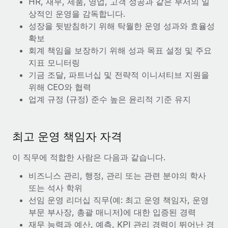
HR, 재무, 제품, 영업, 고객 성공과 같은 부서의 일
복리후생
블로그
상적인 운영을 감독합니다.
손쉬운 직원 복리후생 관리
성장을 뒷받침하기 위해 탁월한 운영 성과와 효율성
Remote 제품 관련 소식: Gusto 및 Xero와의 통합과
확보
Remote Contractor Management Plus
회계 책임을 보장하기 위해 성과 목표 설정 및 주요
Remote의 사명은 모든 규모의 기업이 전 세계 어디서든 업무에 가
지표 모니터링
장 적합 사람을 찾아 채용 및 관리하고 급여를 지급하도록 돕는 것
기금 조달, 파트너십 및 전략적 이니셔티브 지원을
입니다. 이를 위해 최근 몇 주 동안 새로운...
위해 CEO와 협력
업계 규정 (규정) 준수 높은 윤리적 기준 유지
자세히 알아보기
최고 운영 책임자 자격
Shootsta가 Remote를 통해 네 개의 시장에서 글로벌
채용을 확장한 방법
이 직무에 적합한 사람은 다음과 같습니다.
비디오 콘텐츠를 활용한 마케팅이 계속해서 인기를 끌면서, 기업들
비즈니스 관리, 행정, 관리 또는 관련 분야의 학사
에게는 흥미롭고 전문적인 비디오 제작이 어느 때보다 중요해졌습
또는 석사 학위
니다. 그러나 대부분의 회사들은 그렇게 높은 품질의...
선임 운영 리더십 직무(예: 최고 운영 책임자, 운영
자세히 알아보기
부문 부사장, 총괄 매니저)에 대한 입증된 경력
재무 능력과 예산, 예측, KPI 관리 경력이 뛰어난 경