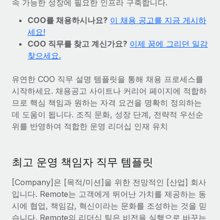
속 가능한 성장에 필요한 인프라 구축합니다.
전 세계 계약자의 온보딩 및 관리
계약자 지급 계산기
로그인
Nederlands
COO를 채용하시나요?
글로벌 계약직을 위한 통화 옵션과 지급 소요 시간 확인
이 채용 공고를 지금 게시하
PEO
성장 단계
세요!
복잡한 고용 업무를 아웃소싱
Français
COO 직무를 찾고 계신가요?
이제 꿈에 그리던 일감
스타트업
REMOTE와 함께 배우기
찾으세요.
성장하는 기업을 위한 민첩한 글로벌 HR 및 급여 솔루션
Deutsch
리서치 및 가이드
인프라
중견기업
유연한 COO 직무 설명 템플릿을 통해 채용 프로세스를
Remote 통합
사례 연구
맞춤형 HR 솔루션으로 팀 확장
Español
시작하세요. 채용공고 사이트나 커리어 페이지에 적합하
HR을 워크플로에 매끄럽게 통합
므로 핵심 책임과 원하는 자격 요건을 명확히 정의하는
HR 용어집
엔터프라이즈
Italiano
데 도움이 됩니다. 조직 문화, 성장 단계, 전략적 우선순
플랫폼
대기업을 위한 글로벌 HR
위를 반영하여 적합한 운영 리더십 인재 유치
체크리스트 및 템플릿
팀을 위한 통합된 핵심 HR 기능
Português (Portugal)
직무 설명 라이브러리
연결
새로운
REMOTE 파트너 되기
日本語
최고 운영 책임자 직무 템플릿
MCP를 사용하여 모든 AI 도구를 Remote에 연결 가능
전략적 기술 파트너
웨비나
통합
플랫폼에 글로벌 HR을 유연하게 통합
[Company]은 [목적/미션]을 위한 전망적인 [산업] 회사
한국어
이벤트
핵심 비즈니스 도구로 프로세스를 간소화
입니다. Remote는 고객에게 뛰어난 가치를 제공하는 동
파트너 되기
시에 협업, 책임감, 혁신이라는 문화를 조성하는 것을 믿
中文（简体）
뉴스룸
Remote와의 파트너십 기회 탐색
습니다. Remote의 리더십 팀은 비전을 실행으로 바꾸는