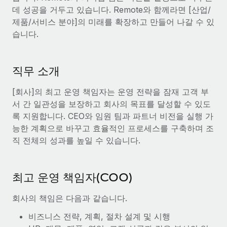
서비스
급여 및 인재 인사이트
데 성공을 거두고 있습니다. Remote와 함께라면 [산업/
Remote Build
곧 제공 예정
제품/서비스 분야]의 미래를 확장하고 만들어 나갈 수 있
전문가 상담
통합 및 AI 자동화 컨설팅
인사이트 센터
습니다.
글로벌 인사 및 규정 준수 업무 처리에 전문가 지원 제공
지원받기
신원 조사
사례 연구
직무 소개
채용 후보자 심사 프로세스 간소화
모든 리소스 보기
[회사]의 최고 운영 책임자는 운영 전략을 잠재 고객 부
Compliance Watchtower
서 간 일관성을 보장하고 회사의 목표를 달성할 수 있도
규정 준수 관련 위험에 선제적으로 대응
블로그
록 지원합니다. CEO와 임원 팀과 파트너 비전을 실행 가
글로벌 급여
기기 관리
능한 계획으로 바꾸고 효율적인 프로세스를 구축하며 조
전 세계 IT 장비 제공 및 추적 관리
직 전체의 성과를 높일 수 있습니다.
EOR 및 PEO
법인 설립
계약자 관리
법인 설립을 빠르고 준법적으로 지원
최고 운영 책임자(COO)
세금
글로벌 인재 이동 및 전근
회사의 책임은 다음과 같습니다.
블로그 둘러보기
직원 해외 이전을 간편하게 처리
비즈니스 전략, 계획, 절차 설계 및 시행