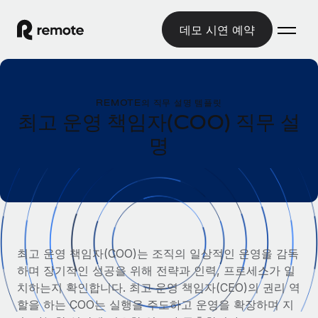
데모 시연 예약
홈
REMOTE의 직무 설명 템플릿
제품
최고 운영 책임자(COO) 직무 설
명
솔루션
글로벌 고용
글로벌 급여
리소스
글로벌 서비스 제공
규정을 준수하며 급여 지급을 손쉽게 처리
국가별 정보
요금
도구 및 계산기
기록상 고용주(EOR)
국가별 글로벌 채용 지원 알아보기
법인 설립 비용 없이 전 세계로 사업을 확장
오분류 리스크 평가 도구
미국 주별 정보
최고 운영 책임자(COO)는 조직의 일상적인 운영을 감독
국가별 직원 오분류 리스크 확인
기록상 계약자
미국 모든 주 전역에서 채용 업무를 간소화
하며 장기적인 성공을 위해 전략과 인력, 프로세스가 일
한국어
전 세계에서 규정을 준수하며 계약자 고용
직원 비용 계산기
치하는지 확인합니다. 최고 운영 책임자(CEO)의 권리 역
Remote와 다른 솔루션 비교
국가별 총 인건비 계산
할을 하는 COO는 실행을 주도하고 운영을 확장하며 지
계약자 관리
English
다른 업체들과 비교해보기