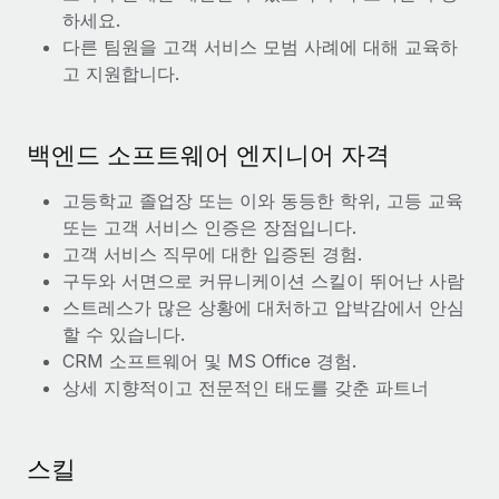
복리후생
하세요.
블로그
손쉬운 직원 복리후생 관리
다른 팀원을 고객 서비스 모범 사례에 대해 교육하
고 지원합니다.
Remote 제품 관련 소식: Gusto 및 Xero와의 통합과
Remote Contractor Management Plus
Remote의 사명은 모든 규모의 기업이 전 세계 어디서든 업무에 가
백엔드 소프트웨어 엔지니어 자격
장 적합 사람을 찾아 채용 및 관리하고 급여를 지급하도록 돕는 것
입니다. 이를 위해 최근 몇 주 동안 새로운...
고등학교 졸업장 또는 이와 동등한 학위, 고등 교육
또는 고객 서비스 인증은 장점입니다.
자세히 알아보기
고객 서비스 직무에 대한 입증된 경험.
구두와 서면으로 커뮤니케이션 스킬이 뛰어난 사람
스트레스가 많은 상황에 대처하고 압박감에서 안심
Shootsta가 Remote를 통해 네 개의 시장에서 글로벌
채용을 확장한 방법
할 수 있습니다.
CRM 소프트웨어 및 MS Office 경험.
비디오 콘텐츠를 활용한 마케팅이 계속해서 인기를 끌면서, 기업들
상세 지향적이고 전문적인 태도를 갖춘 파트너
에게는 흥미롭고 전문적인 비디오 제작이 어느 때보다 중요해졌습
니다. 그러나 대부분의 회사들은 그렇게 높은 품질의...
자세히 알아보기
스킬