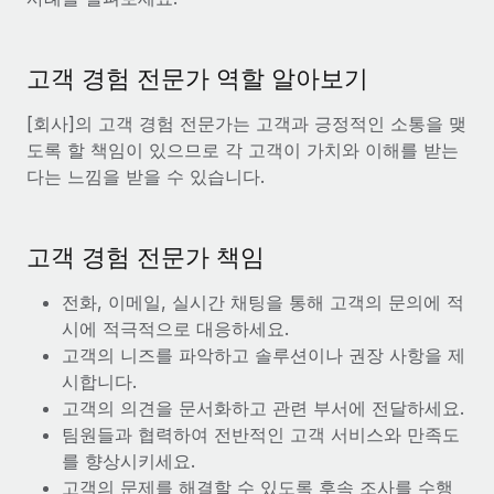
서비스
급여 및 인재 인사이트
Remote Build
곧 제공 예정
전문가 상담
통합 및 AI 자동화 컨설팅
인사이트 센터
고객 경험 전문가 역할 알아보기
글로벌 인사 및 규정 준수 업무 처리에 전문가 지원 제공
지원받기
[회사]의 고객 경험 전문가는 고객과 긍정적인 소통을 맺
신원 조사
사례 연구
도록 할 책임이 있으므로 각 고객이 가치와 이해를 받는
채용 후보자 심사 프로세스 간소화
모든 리소스 보기
다는 느낌을 받을 수 있습니다.
Compliance Watchtower
규정 준수 관련 위험에 선제적으로 대응
블로그
고객 경험 전문가 책임
글로벌 급여
기기 관리
전 세계 IT 장비 제공 및 추적 관리
전화, 이메일, 실시간 채팅을 통해 고객의 문의에 적
EOR 및 PEO
시에 적극적으로 대응하세요.
법인 설립
계약자 관리
고객의 니즈를 파악하고 솔루션이나 권장 사항을 제
법인 설립을 빠르고 준법적으로 지원
시합니다.
세금
고객의 의견을 문서화하고 관련 부서에 전달하세요.
글로벌 인재 이동 및 전근
팀원들과 협력하여 전반적인 고객 서비스와 만족도
블로그 둘러보기
직원 해외 이전을 간편하게 처리
를 향상시키세요.
고객의 문제를 해결할 수 있도록 후속 조사를 수행