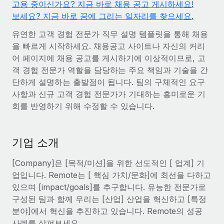
고용 중이신가요? 지금 바로 채용 공고 게시하세요!
전 세계 계약자의 온보딩 및 관리
계약자 지급 계산기
보세요? 지금 바로 꿈에 그리는 일자리를 찾으세요.
로그인
Nederlands
글로벌 계약직을 위한 통화 옵션과 지급 소요 시간 확인
PEO
성장 단계
유연한 고객 경험 전문가 직무 설명 템플릿을 통해 채용
복잡한 고용 업무를 아웃소싱
Français
스타트업
을 빠르게 시작하세요. 채용공고 사이트나 자신의 커리
REMOTE와 함께 배우기
성장하는 기업을 위한 민첩한 글로벌 HR 및 급여 솔루션
어 페이지에 채용 공고를 게시하기에 이상적이므로, 고
Deutsch
리서치 및 가이드
객 경험 전문가 역할을 담당하는 주요 책임과 기술을 간
인프라
중견기업
단하게 설명하는 출발점이 됩니다. 팀의 구체적인 요구
Remote 통합
사례 연구
맞춤형 HR 솔루션으로 팀 확장
Español
사항과 신규 고객 경험 전문가가 기대하는 흥미로운 기
HR을 워크플로에 매끄럽게 통합
회를 반영하기 위해 수정할 수 있습니다.
HR 용어집
엔터프라이즈
Italiano
플랫폼
대기업을 위한 글로벌 HR
체크리스트 및 템플릿
팀을 위한 통합된 핵심 HR 기능
Português (Portugal)
기업 소개
직무 설명 라이브러리
연결
새로운
REMOTE 파트너 되기
[Company]은 [목적/미션]을 위한 선도적인 [ 업계] 기
日本語
MCP를 사용하여 모든 AI 도구를 Remote에 연결 가능
전략적 기술 파트너
웨비나
업입니다. Remote는 [ 핵심 가치/문화]에 최선을 다하고
통합
플랫폼에 글로벌 HR을 유연하게 통합
있으며 [impact/goals]를 추구합니다. 유능한 전문가로
한국어
이벤트
핵심 비즈니스 도구로 프로세스를 간소화
구성된 팀과 함께 우리는 [산업] 산업을 혁신하고 [특정
파트너 되기
분야]에서 혁신을 추진하고 있습니다. Remote의 성공
中文（简体）
뉴스룸
Remote와의 파트너십 기회 탐색
사례를 살펴보세요.