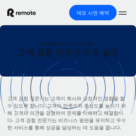
데모 시연 예약
홈
REMOTE의 직무 설명 템플릿
제품
고객 경험 전문가 직무 설명
솔루션
글로벌 고용
글로벌 급여
리소스
글로벌 서비스 제공
규정을 준수하며 급여 지급을 손쉽게 처리
국가별 정보
요금
도구 및 계산기
기록상 고용주(EOR)
국가별 글로벌 채용 지원 알아보기
고객 경험 전문가는 고객이 회사와 긍정적인 경험을 할
법인 설립 비용 없이 전 세계로 사업을 확장
오분류 리스크 평가 도구
수 있도록 합니다. 고객의 만족도와 충성도를 높이기 위
미국 주별 정보
국가별 직원 오분류 리스크 확인
기록상 계약자
해 고객의 의견을 경청하여 문제를 이해하고 해결합니
미국 모든 주 전역에서 채용 업무를 간소화
한국어
전 세계에서 규정을 준수하며 계약자 고용
다. 고객 경험 전문가는 비즈니스 평판을 유지하고 우수
직원 비용 계산기
Remote와 다른 솔루션 비교
한 서비스를 통해 성공을 달성하는 데 도움을 줍니다.
국가별 총 인건비 계산
계약자 관리
English
다른 업체들과 비교해보기