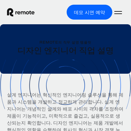
데모 시연 예약
홈
REMOTE의 직무 설명 템플릿
제품
디자인 엔지니어 직업 설명
솔루션
글로벌 고용
글로벌 급여
리소스
글로벌 서비스 제공
규정을 준수하며 급여 지급을 손쉽게 처리
국가별 정보
요금
도구 및 계산기
기록상 고용주(EOR)
국가별 글로벌 채용 지원 알아보기
설계 엔지니어는 혁신적인 엔지니어링 솔루션을 통해 제
법인 설립 비용 없이 전 세계로 사업을 확장
오분류 리스크 평가 도구
품과 시스템을 개발하고 정교하게 관리합니다. 설계 엔
미국 주별 정보
국가별 직원 오분류 리스크 확인
기록상 계약자
지니어는 개념적인 설계와 배포 사이의 격차를 조정하여
미국 모든 주 전역에서 채용 업무를 간소화
한국어
전 세계에서 규정을 준수하며 계약자 고용
제품이 기능적이고, 미학적으로 즐겁고, 실용적으로 생
직원 비용 계산기
Remote와 다른 솔루션 비교
산되는지 확인합니다. 디자인 엔지니어는 제품 개발에서
국가별 총 인건비 계산
계약자 관리
English
다른 업체들과 비교해보기
핵심적인 역할을 수행하여 회사의 혁신과 시장 경쟁 능