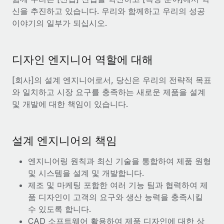
서비스
급여 및 인재 인사이트
신을 추진하고 있습니다. 우리와 함께하고 우리의 성공
Remote Build
곧 제공 예정
전문가 상담
이야기의 일부가 되십시오.
통합 및 AI 자동화 컨설팅
인사이트 센터
글로벌 인사 및 규정 준수 업무 처리에 전문가 지원 제공
지원받기
신원 조사
디자인 엔지니어 역할에 대해
사례 연구
채용 후보자 심사 프로세스 간소화
모든 리소스 보기
[회사]의 설계 엔지니어로서, 당신은 우리의 전략적 목표
Compliance Watchtower
와 일치하고 시장 요구를 충족하는 새로운 제품을 설계
규정 준수 관련 위험에 선제적으로 대응
블로그
및 개발에 대한 책임이 있습니다.
글로벌 급여
기기 관리
전 세계 IT 장비 제공 및 추적 관리
설계 엔지니어의 책임
EOR 및 PEO
법인 설립
계약자 관리
엔지니어링 원칙과 최신 기술을 통합하여 제품 원형
법인 설립을 빠르고 준법적으로 지원
및 시스템을 설계 및 개발합니다.
세금
제조 및 마케팅 포함한 여러 기능 팀과 협력하여 제
글로벌 인재 이동 및 전근
품 디자인이 고객의 요구와 생산 능력을 충족시킬
블로그 둘러보기
직원 해외 이전을 간편하게 처리
수 있도록 합니다.
CAD 소프트웨어 활용하여 제품 디자인에 대한 상