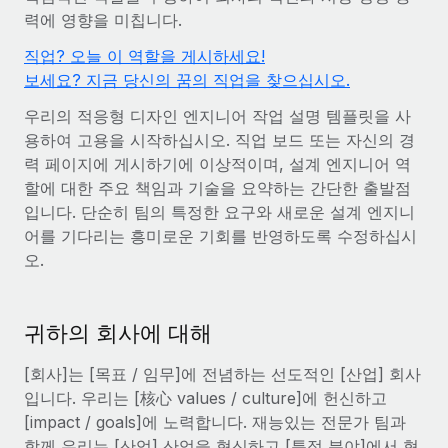
전 세계 계약자의 온보딩 및 관리
계약자 지급 계산기
력에 영향을 미칩니다.
로그인
Nederlands
글로벌 계약직을 위한 통화 옵션과 지급 소요 시간 확인
PEO
직업? 오늘 이 역할을 게시하세요!
성장 단계
복잡한 고용 업무를 아웃소싱
보세요? 지금 당신의 꿈의 직업을 찾으십시오.
Français
스타트업
REMOTE와 함께 배우기
성장하는 기업을 위한 민첩한 글로벌 HR 및 급여 솔루션
우리의 적응형 디자인 엔지니어 작업 설명 템플릿을 사
Deutsch
리서치 및 가이드
용하여 고용을 시작하십시오. 직업 보드 또는 자신의 경
인프라
중견기업
력 페이지에 게시하기에 이상적이며, 설계 엔지니어 역
Remote 통합
사례 연구
맞춤형 HR 솔루션으로 팀 확장
Español
할에 대한 주요 책임과 기술을 요약하는 간단한 출발점
HR을 워크플로에 매끄럽게 통합
입니다. 단순히 팀의 특정한 요구와 새로운 설계 엔지니
HR 용어집
엔터프라이즈
Italiano
어를 기다리는 흥미로운 기회를 반영하도록 수정하십시
플랫폼
대기업을 위한 글로벌 HR
오.
체크리스트 및 템플릿
팀을 위한 통합된 핵심 HR 기능
Português (Portugal)
직무 설명 라이브러리
연결
새로운
REMOTE 파트너 되기
日本語
MCP를 사용하여 모든 AI 도구를 Remote에 연결 가능
귀하의 회사에 대해
전략적 기술 파트너
웨비나
통합
플랫폼에 글로벌 HR을 유연하게 통합
[회사]는 [목표 / 임무]에 전념하는 선도적인 [산업] 회사
한국어
이벤트
핵심 비즈니스 도구로 프로세스를 간소화
입니다. 우리는 [核心 values / culture]에 헌신하고
파트너 되기
[impact / goals]에 노력합니다. 재능있는 전문가 팀과
中文（简体）
뉴스룸
Remote와의 파트너십 기회 탐색
함께 우리는 [산업] 산업을 혁신하고 [특정 분야]에서 혁