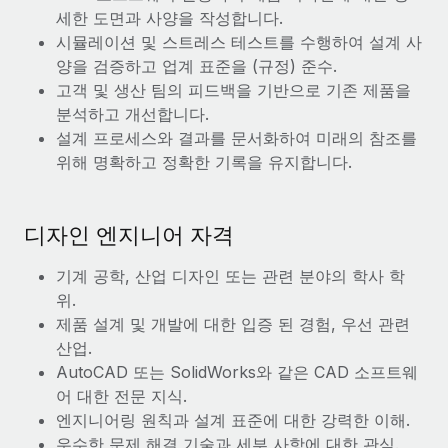
복리후생
세한 도면과 사양을 작성합니다.
블로그
손쉬운 직원 복리후생 관리
시뮬레이션 및 스트레스 테스트를 수행하여 설계 사
양을 검증하고 업계 표준을 (규정) 준수.
Remote 제품 관련 소식: Gusto 및 Xero와의 통합과
Remote Contractor Management Plus
고객 및 생산 팀의 피드백을 기반으로 기존 제품을
분석하고 개선합니다.
Remote의 사명은 모든 규모의 기업이 전 세계 어디서든 업무에 가
설계 프로세스와 결과를 문서화하여 미래의 참조를
장 적합 사람을 찾아 채용 및 관리하고 급여를 지급하도록 돕는 것
위해 명확하고 정확한 기록을 유지합니다.
입니다. 이를 위해 최근 몇 주 동안 새로운...
자세히 알아보기
디자인 엔지니어 자격
기계 공학, 산업 디자인 또는 관련 분야의 학사 학
Shootsta가 Remote를 통해 네 개의 시장에서 글로벌
채용을 확장한 방법
위.
제품 설계 및 개발에 대한 입증 된 경험, 우선 관련
비디오 콘텐츠를 활용한 마케팅이 계속해서 인기를 끌면서, 기업들
산업.
에게는 흥미롭고 전문적인 비디오 제작이 어느 때보다 중요해졌습
AutoCAD 또는 SolidWorks와 같은 CAD 소프트웨
니다. 그러나 대부분의 회사들은 그렇게 높은 품질의...
어 대한 전문 지식.
자세히 알아보기
엔지니어링 원칙과 설계 표준에 대한 강력한 이해.
우수한 문제 해결 기술과 세부 사항에 대한 관심.