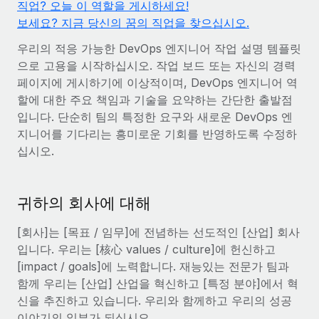
직업? 오늘 이 역할을 게시하세요!
전 세계 계약자의 온보딩 및 관리
계약자 지급 계산기
보세요? 지금 당신의 꿈의 직업을 찾으십시오.
로그인
Nederlands
글로벌 계약직을 위한 통화 옵션과 지급 소요 시간 확인
PEO
성장 단계
우리의 적응 가능한 DevOps 엔지니어 작업 설명 템플릿
복잡한 고용 업무를 아웃소싱
Français
스타트업
으로 고용을 시작하십시오. 작업 보드 또는 자신의 경력
REMOTE와 함께 배우기
성장하는 기업을 위한 민첩한 글로벌 HR 및 급여 솔루션
페이지에 게시하기에 이상적이며, DevOps 엔지니어 역
Deutsch
리서치 및 가이드
할에 대한 주요 책임과 기술을 요약하는 간단한 출발점
인프라
중견기업
입니다. 단순히 팀의 특정한 요구와 새로운 DevOps 엔
Remote 통합
사례 연구
맞춤형 HR 솔루션으로 팀 확장
Español
지니어를 기다리는 흥미로운 기회를 반영하도록 수정하
HR을 워크플로에 매끄럽게 통합
십시오.
HR 용어집
엔터프라이즈
Italiano
플랫폼
대기업을 위한 글로벌 HR
체크리스트 및 템플릿
팀을 위한 통합된 핵심 HR 기능
Português (Portugal)
귀하의 회사에 대해
직무 설명 라이브러리
연결
새로운
REMOTE 파트너 되기
[회사]는 [목표 / 임무]에 전념하는 선도적인 [산업] 회사
日本語
MCP를 사용하여 모든 AI 도구를 Remote에 연결 가능
전략적 기술 파트너
웨비나
입니다. 우리는 [核心 values / culture]에 헌신하고
통합
플랫폼에 글로벌 HR을 유연하게 통합
[impact / goals]에 노력합니다. 재능있는 전문가 팀과
한국어
이벤트
핵심 비즈니스 도구로 프로세스를 간소화
함께 우리는 [산업] 산업을 혁신하고 [특정 분야]에서 혁
파트너 되기
신을 추진하고 있습니다. 우리와 함께하고 우리의 성공
中文（简体）
뉴스룸
Remote와의 파트너십 기회 탐색
이야기의 일부가 되십시오.