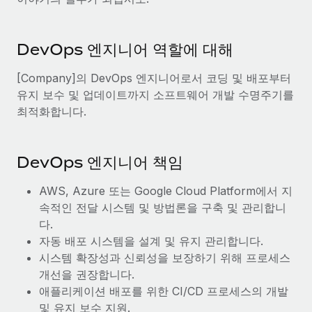
서비스
급여 및 인재 인사이트
Remote Build
곧 제공 예정
전문가 상담
통합 및 AI 자동화 컨설팅
인사이트 센터
DevOps 엔지니어 역할에 대해
글로벌 인사 및 규정 준수 업무 처리에 전문가 지원 제공
지원받기
[Company]의 DevOps 엔지니어로서 코딩 및 배포부터
신원 조사
사례 연구
유지 보수 및 업데이트까지 소프트웨어 개발 수명주기를
채용 후보자 심사 프로세스 간소화
모든 리소스 보기
최적화합니다.
Compliance Watchtower
규정 준수 관련 위험에 선제적으로 대응
블로그
DevOps 엔지니어 책임
글로벌 급여
기기 관리
전 세계 IT 장비 제공 및 추적 관리
AWS, Azure 또는 Google Cloud Platform에서 지
EOR 및 PEO
속적인 전달 시스템 및 방법론을 구축 및 관리합니
법인 설립
계약자 관리
다.
법인 설립을 빠르고 준법적으로 지원
자동 배포 시스템을 설계 및 유지 관리합니다.
세금
시스템 확장성과 신뢰성을 보장하기 위해 프로세스
글로벌 인재 이동 및 전근
개선을 권장합니다.
블로그 둘러보기
직원 해외 이전을 간편하게 처리
애플리케이션 배포를 위한 CI/CD 프로세스의 개발
및 유지 보수 지원.