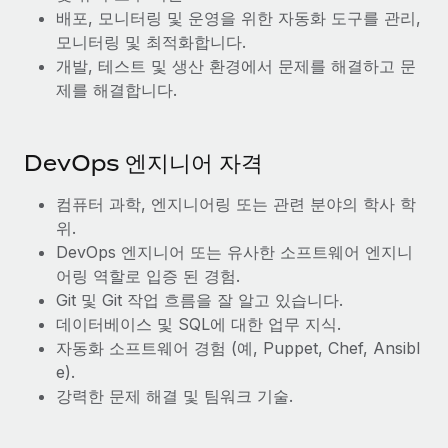
복리후생
배포, 모니터링 및 운영을 위한 자동화 도구를 관리,
블로그
손쉬운 직원 복리후생 관리
모니터링 및 최적화합니다.
개발, 테스트 및 생산 환경에서 문제를 해결하고 문
Remote 제품 관련 소식: Gusto 및 Xero와의 통합과
Remote Contractor Management Plus
제를 해결합니다.
Remote의 사명은 모든 규모의 기업이 전 세계 어디서든 업무에 가
장 적합 사람을 찾아 채용 및 관리하고 급여를 지급하도록 돕는 것
DevOps 엔지니어 자격
입니다. 이를 위해 최근 몇 주 동안 새로운...
컴퓨터 과학, 엔지니어링 또는 관련 분야의 학사 학
자세히 알아보기
위.
DevOps 엔지니어 또는 유사한 소프트웨어 엔지니
어링 역할로 입증 된 경험.
Shootsta가 Remote를 통해 네 개의 시장에서 글로벌
채용을 확장한 방법
Git 및 Git 작업 흐름을 잘 알고 있습니다.
데이터베이스 및 SQL에 대한 업무 지식.
비디오 콘텐츠를 활용한 마케팅이 계속해서 인기를 끌면서, 기업들
자동화 소프트웨어 경험 (예, Puppet, Chef, Ansibl
에게는 흥미롭고 전문적인 비디오 제작이 어느 때보다 중요해졌습
e).
니다. 그러나 대부분의 회사들은 그렇게 높은 품질의...
강력한 문제 해결 및 팀워크 기술.
자세히 알아보기