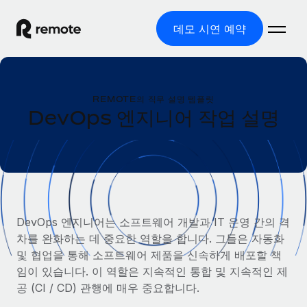
데모 시연 예약
홈
REMOTE의 직무 설명 템플릿
제품
DevOps 엔지니어 작업 설명
솔루션
글로벌 고용
글로벌 급여
리소스
글로벌 서비스 제공
규정을 준수하며 급여 지급을 손쉽게 처리
국가별 정보
요금
도구 및 계산기
기록상 고용주(EOR)
국가별 글로벌 채용 지원 알아보기
DevOps 엔지니어는 소프트웨어 개발과 IT 운영 간의 격
법인 설립 비용 없이 전 세계로 사업을 확장
오분류 리스크 평가 도구
차를 완화하는 데 중요한 역할을 합니다. 그들은 자동화
미국 주별 정보
국가별 직원 오분류 리스크 확인
기록상 계약자
및 협업을 통해 소프트웨어 제품을 신속하게 배포할 책
미국 모든 주 전역에서 채용 업무를 간소화
한국어
전 세계에서 규정을 준수하며 계약자 고용
임이 있습니다. 이 역할은 지속적인 통합 및 지속적인 제
직원 비용 계산기
Remote와 다른 솔루션 비교
공 (CI / CD) 관행에 매우 중요합니다.
국가별 총 인건비 계산
계약자 관리
English
다른 업체들과 비교해보기