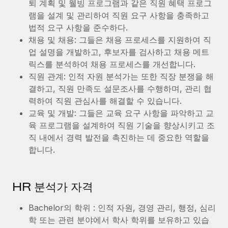
복리후생
퇴 계획 및 웰빙 프로그램과 같은 직원 혜택 프로그
블로그
손쉬운 직원 복리후생 관리
램을 설계 및 관리하여 직원 요구 사항을 충족하고
법적 요구 사항을 준수하다.
Remote 제품 관련 소식: Gusto 및 Xero와의 통합과
채용 및 채용: 그들은 채용 프로세스를 지원하여 직
Remote Contractor Management Plus
업 설명을 개발하고, 후보자를 검사하고 채용 메트
Remote의 사명은 모든 규모의 기업이 전 세계 어디서든 업무에 가
릭스를 분석하여 채용 프로세스를 개선합니다.
장 적합 사람을 찾아 채용 및 관리하고 급여를 지급하도록 돕는 것
직원 관계: 인적 자원 분석가는 또한 직장 분쟁을 해
입니다. 이를 위해 최근 몇 주 동안 새로운...
결하고, 직원 만족도 설문조사를 수행하며, 관리 협
력하여 직원 관심사를 해결할 수 있습니다.
자세히 알아보기
교육 및 개발: 그들은 교육 요구 사항을 파악하고 교
육 프로그램을 설계하여 직원 기술을 향상시키고 조
직 내에서 경력 발전을 촉진하는 데 중요한 역할을
Shootsta가 Remote를 통해 네 개의 시장에서 글로벌
합니다.
채용을 확장한 방법
비디오 콘텐츠를 활용한 마케팅이 계속해서 인기를 끌면서, 기업들
에게는 흥미롭고 전문적인 비디오 제작이 어느 때보다 중요해졌습
HR 분석가 자격
니다. 그러나 대부분의 회사들은 그렇게 높은 품질의...
Bachelor의 학위 : 인적 자원, 경영 관리, 행정, 심리
자세히 알아보기
학 또는 관련 분야에서 학사 학위를 보유하고 있습