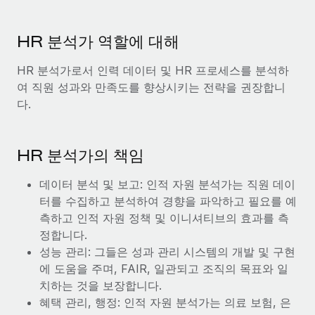
서비스
급여 및 인재 인사이트
Remote Build
곧 제공 예정
전문가 상담
통합 및 AI 자동화 컨설팅
HR 분석가 역할에 대해
인사이트 센터
글로벌 인사 및 규정 준수 업무 처리에 전문가 지원 제공
HR 분석가로서 인력 데이터 및 HR 프로세스를 분석하
지원받기
신원 조사
사례 연구
여 직원 성과와 만족도를 향상시키는 전략을 권장합니
채용 후보자 심사 프로세스 간소화
모든 리소스 보기
다.
Compliance Watchtower
규정 준수 관련 위험에 선제적으로 대응
블로그
HR 분석가의 책임
글로벌 급여
기기 관리
데이터 분석 및 보고: 인적 자원 분석가는 직원 데이
전 세계 IT 장비 제공 및 추적 관리
EOR 및 PEO
터를 수집하고 분석하여 경향을 파악하고 필요를 예
측하고 인적 자원 정책 및 이니셔티브의 효과를 측
법인 설립
계약자 관리
정합니다.
법인 설립을 빠르고 준법적으로 지원
성능 관리: 그들은 성과 관리 시스템의 개발 및 구현
세금
에 도움을 주며, FAIR, 일관되고 조직의 목표와 일
글로벌 인재 이동 및 전근
블로그 둘러보기
치하는 것을 보장합니다.
직원 해외 이전을 간편하게 처리
혜택 관리, 행정: 인적 자원 분석가는 의료 보험, 은