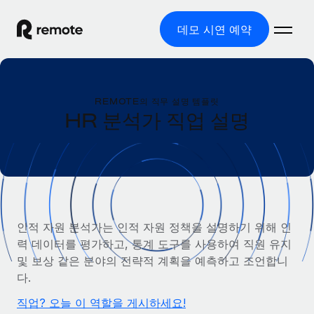
데모 시연 예약
홈
REMOTE의 직무 설명 템플릿
제품
HR 분석가 직업 설명
솔루션
글로벌 고용
글로벌 급여
리소스
글로벌 서비스 제공
규정을 준수하며 급여 지급을 손쉽게 처리
국가별 정보
요금
도구 및 계산기
기록상 고용주(EOR)
국가별 글로벌 채용 지원 알아보기
인적 자원 분석가는 인적 자원 정책을 설명하기 위해 인
법인 설립 비용 없이 전 세계로 사업을 확장
오분류 리스크 평가 도구
력 데이터를 평가하고, 통계 도구를 사용하여 직원 유지
미국 주별 정보
국가별 직원 오분류 리스크 확인
기록상 계약자
및 보상 같은 분야의 전략적 계획을 예측하고 조언합니
미국 모든 주 전역에서 채용 업무를 간소화
한국어
전 세계에서 규정을 준수하며 계약자 고용
다.
직원 비용 계산기
Remote와 다른 솔루션 비교
국가별 총 인건비 계산
직업? 오늘 이 역할을 게시하세요!
계약자 관리
English
다른 업체들과 비교해보기