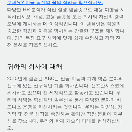
보세요? 지금 당신의 꿈의 직업을 찾으십시오.
전 세계 계약자의 온보딩 및 관리
계약자 지급 계산기
다양한 HR 분석가 작업 설명 템플릿으로 채용 여행을 시
로그인
Nederlands
글로벌 계약직을 위한 통화 옵션과 지급 소요 시간 확인
PEO
작하십시오. 채용, 고용 플랫폼 또는 회사의 자신의 경력
성장 단계
복잡한 고용 업무를 아웃소싱
포털에 게시하는 데 이상적입니다. 이 템플릿은 직원의
Français
스타트업
중요한 작업과 자격을 명시하는 간결한 구조를 제시합니
REMOTE와 함께 배우기
성장하는 기업을 위한 민첩한 글로벌 HR 및 급여 솔루션
다. 팀의 특정 요구 사항에 맞게 쉽게 수정하고 경력 진
Deutsch
리서치 및 가이드
인프라
전 옵션을 강조하십시오.
중견기업
Remote 통합
사례 연구
맞춤형 HR 솔루션으로 팀 확장
Español
HR을 워크플로에 매끄럽게 통합
HR 용어집
엔터프라이즈
귀하의 회사에 대해
Italiano
플랫폼
대기업을 위한 글로벌 HR
체크리스트 및 템플릿
팀을 위한 통합된 핵심 HR 기능
2010년에 설립된 ABC는 인공 지능과 기계 학습 분야의
Português (Portugal)
선두에 있는 선구적인 기술 회사입니다. 샌프란시스코에
직무 설명 라이브러리
연결
새로운
REMOTE 파트너 되기
위치하고 있으며 전 세계적으로 활동하고 있습니다. 우
日本語
MCP를 사용하여 모든 AI 도구를 Remote에 연결 가능
리의 사명은 혁신적인 솔루션을 통해 다양한 분야의 비
전략적 기술 파트너
웨비나
즈니스 운영을 혁신시키는 것입니다. 우리는 다양성, 창
통합
플랫폼에 글로벌 HR을 유연하게 통합
한국어
이벤트
의력 및 전문 성장을 촉진하는 활기찬 직장 문화에 자부
핵심 비즈니스 도구로 프로세스를 간소화
파트너 되기
심을 갖습니다. 우리와 함께 기술의 미래를 형성하십시
中文（简体）
뉴스룸
Remote와의 파트너십 기회 탐색
오.