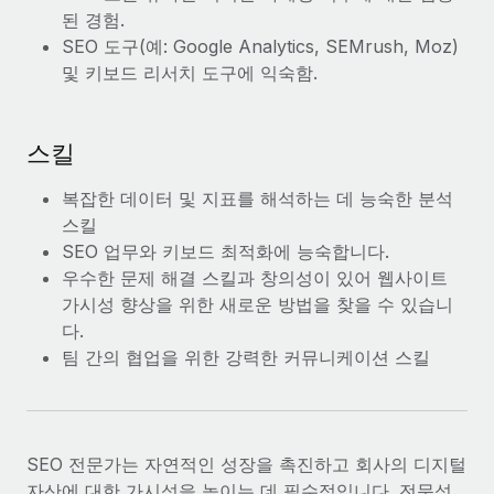
복리후생
된 경험.
블로그
손쉬운 직원 복리후생 관리
SEO 도구(예: Google Analytics, SEMrush, Moz)
및 키보드 리서치 도구에 익숙함.
Remote 제품 관련 소식: Gusto 및 Xero와의 통합과
Remote Contractor Management Plus
Remote의 사명은 모든 규모의 기업이 전 세계 어디서든 업무에 가
스킬
장 적합 사람을 찾아 채용 및 관리하고 급여를 지급하도록 돕는 것
입니다. 이를 위해 최근 몇 주 동안 새로운...
복잡한 데이터 및 지표를 해석하는 데 능숙한 분석
스킬
자세히 알아보기
SEO 업무와 키보드 최적화에 능숙합니다.
우수한 문제 해결 스킬과 창의성이 있어 웹사이트
가시성 향상을 위한 새로운 방법을 찾을 수 있습니
Shootsta가 Remote를 통해 네 개의 시장에서 글로벌
채용을 확장한 방법
다.
팀 간의 협업을 위한 강력한 커뮤니케이션 스킬
비디오 콘텐츠를 활용한 마케팅이 계속해서 인기를 끌면서, 기업들
에게는 흥미롭고 전문적인 비디오 제작이 어느 때보다 중요해졌습
니다. 그러나 대부분의 회사들은 그렇게 높은 품질의...
자세히 알아보기
SEO 전문가는 자연적인 성장을 촉진하고 회사의 디지털
자산에 대한 가시성을 높이는 데 필수적입니다. 전문성