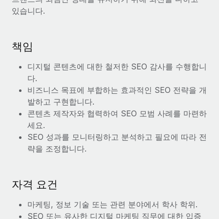
서비스
급여 및 인재 인사이트
있습니다.
Remote Build
곧 제공 예정
전문가 상담
통합 및 AI 자동화 컨설팅
인사이트 센터
글로벌 인사 및 규정 준수 업무 처리에 전문가 지원 제공
책임
지원받기
신원 조사
사례 연구
디지털 콘텐츠에 대한 철저한 SEO 감사를 수행합니
채용 후보자 심사 프로세스 간소화
모든 리소스 보기
다.
Compliance Watchtower
비즈니스 목표에 부합하는 효과적인 SEO 전략을 개
규정 준수 관련 위험에 선제적으로 대응
블로그
발하고 구현합니다.
콘텐츠 제작자와 협력하여 SEO 모범 사례를 마련하
글로벌 급여
기기 관리
세요.
전 세계 IT 장비 제공 및 추적 관리
EOR 및 PEO
SEO 성과를 모니터링하고 분석하고 필요에 따라 전
략을 조정합니다.
법인 설립
계약자 관리
법인 설립을 빠르고 준법적으로 지원
세금
자격 요건
글로벌 인재 이동 및 전근
블로그 둘러보기
직원 해외 이전을 간편하게 처리
마케팅, 정보 기술 또는 관련 분야에서 학사 학위.
SEO 또는 유사한 디지털 마케팅 직무에 대한 입증