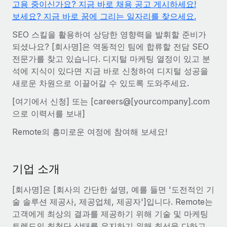
고용 중이신가요? 지금 바로 채용 공고 게시하세요!
전 세계 계약자의 온보딩 및 관리
계약자 지급 계산기
보세요? 지금 바로 꿈에 그리는 일자리를 찾으세요.
로그인
Nederlands
글로벌 계약직을 위한 통화 옵션과 지급 소요 시간 확인
PEO
성장 단계
SEO 스킬을 활용하여 상당한 영향력을 발휘할 준비가
복잡한 고용 업무를 아웃소싱
Français
스타트업
되셨나요? [회사명]은 역동적인 팀에 합류할 전담 SEO
REMOTE와 함께 배우기
성장하는 기업을 위한 민첩한 글로벌 HR 및 급여 솔루션
전문가를 찾고 있습니다. 디지털 마케팅 열정이 있고 분
Deutsch
리서치 및 가이드
석에 지식이 있다면 지금 바로 신청하여 디지털 성공을
인프라
중견기업
새로운 차원으로 이끌어갈 수 있도록 도와주세요.
Remote 통합
사례 연구
맞춤형 HR 솔루션으로 팀 확장
Español
HR을 워크플로에 매끄럽게 통합
[여기에서 신청] 또는 [careers@[yourcompany].com
HR 용어집
엔터프라이즈
으로 이력서를 보내]
Italiano
플랫폼
대기업을 위한 글로벌 HR
Remote의 흥미로운 여정에 참여해 보세요!
체크리스트 및 템플릿
팀을 위한 통합된 핵심 HR 기능
Português (Portugal)
직무 설명 라이브러리
연결
새로운
REMOTE 파트너 되기
日本語
MCP를 사용하여 모든 AI 도구를 Remote에 연결 가능
기업 소개
전략적 기술 파트너
웨비나
통합
플랫폼에 글로벌 HR을 유연하게 통합
[회사명]은 [회사의 간단한 설명, 예를 들면 '도전적인 기
한국어
이벤트
핵심 비즈니스 도구로 프로세스를 간소화
술 솔루션 제공사, 제공업체, 제공자']입니다. Remote는
파트너 되기
고객에게 최상의 결과를 제공하기 위해 기술 및 마케팅
中文（简体）
뉴스룸
Remote와의 파트너십 기회 탐색
트렌드의 최첨단 상태를 유지하기 위해 최선을 다하고