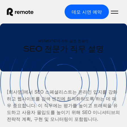
데모 시연 예약
홈
REMOTE의 직무 설명 템플릿
제품
SEO 전문가 직무 설명
솔루션
글로벌 고용
글로벌 급여
리소스
글로벌 서비스 제공
규정을 준수하며 급여 지급을 손쉽게 처리
국가별 정보
요금
도구 및 계산기
기록상 고용주(EOR)
국가별 글로벌 채용 지원 알아보기
[회사명]에서 SEO 스페셜리스트는 온라인 입지를 강화
법인 설립 비용 없이 전 세계로 사업을 확장
오분류 리스크 평가 도구
하고 웹사이트를 검색 엔진에 최적화하도록 하는 데 매
미국 주별 정보
국가별 직원 오분류 리스크 확인
기록상 계약자
우 중요합니다. 이 직무에는 평가를 높이고 트래픽을 유
미국 모든 주 전역에서 채용 업무를 간소화
한국어
전 세계에서 규정을 준수하며 계약자 고용
도하고 사용자 몰입도를 높이기 위해 SEO 이니셔티브의
직원 비용 계산기
Remote와 다른 솔루션 비교
전략적 계획, 구현 및 모니터링이 포함됩니다.
국가별 총 인건비 계산
계약자 관리
English
다른 업체들과 비교해보기