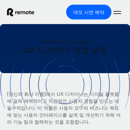
데모 시연 예약
홈
REMOTE의 직무 설명 템플릿
제품
UX 디자이너 작업 설명
솔루션
글로벌 고용
글로벌 급여
리소스
글로벌 서비스 제공
규정을 준수하며 급여 지급을 손쉽게 처리
국가별 정보
요금
도구 및 계산기
기록상 고용주(EOR)
국가별 글로벌 채용 지원 알아보기
[당신의 회사 이름]에서 UX 디자이너는 디지털 플랫폼
법인 설립 비용 없이 전 세계로 사업을 확장
오분류 리스크 평가 도구
에 걸쳐 매력적이고 직관적인 사용자 경험을 만드는 데
미국 주별 정보
국가별 직원 오분류 리스크 확인
기록상 계약자
필수적입니다. 이 역할은 사용자 요구와 비즈니스 목표
미국 모든 주 전역에서 채용 업무를 간소화
한국어
전 세계에서 규정을 준수하며 계약자 고용
에 맞는 사용자 인터페이스를 설계 및 개선하기 위해 여
직원 비용 계산기
Remote와 다른 솔루션 비교
러 기능 팀과 협력하는 것을 포함합니다.
국가별 총 인건비 계산
계약자 관리
English
다른 업체들과 비교해보기