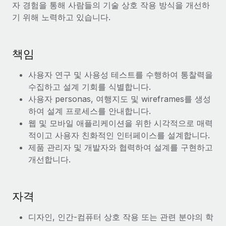
자 경험을 통해 사람들의 기술 상호 작용 방식을 개선하
서비스
급여 및 인재 인사이트
Remote Build
곧 제공 예정
기 위해 노력하고 있습니다.
전문가 상담
통합 및 AI 자동화 컨설팅
인사이트 센터
글로벌 인사 및 규정 준수 업무 처리에 전문가 지원 제공
지원받기
책임
신원 조사
사례 연구
채용 후보자 심사 프로세스 간소화
모든 리소스 보기
사용자 연구 및 사용성 테스트를 수행하여 통찰력을
수집하고 설계 기회를 식별합니다.
Compliance Watchtower
사용자 personas, 여행지도 및 wireframes를 생성
규정 준수 관련 위험에 선제적으로 대응
블로그
하여 설계 프로세스를 안내합니다.
글로벌 급여
웹 및 모바일 애플리케이션을 위한 시각적으로 매력
기기 관리
적이고 사용자 친화적인 인터페이스를 설계합니다.
전 세계 IT 장비 제공 및 추적 관리
EOR 및 PEO
제품 관리자 및 개발자와 협력하여 설계를 구현하고
개선합니다.
법인 설립
계약자 관리
법인 설립을 빠르고 준법적으로 지원
세금
글로벌 인재 이동 및 전근
자격
블로그 둘러보기
직원 해외 이전을 간편하게 처리
디자인, 인간-컴퓨터 상호 작용 또는 관련 분야의 학