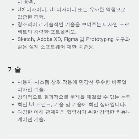
복리후생
사 학위.
블로그
손쉬운 직원 복리후생 관리
UX 디자이너, UI 디자이너 또는 유사한 역할으로
입증된 경험.
Remote 제품 관련 소식: Gusto 및 Xero와의 통합과
창조적이고 기술적인 기술을 보여주는 디자인 프로
Remote Contractor Management Plus
젝트의 강력한 포트폴리오.
Remote의 사명은 모든 규모의 기업이 전 세계 어디서든 업무에 가
Sketch, Adobe XD, Figma 및 Prototyping 도구와
장 적합 사람을 찾아 채용 및 관리하고 급여를 지급하도록 돕는 것
같은 설계 소프트웨어 대한 숙련성.
입니다. 이를 위해 최근 몇 주 동안 새로운...
자세히 알아보기
기술
사용자-시스템 상호 작용에 민감한 우수한 비주얼
Shootsta가 Remote를 통해 네 개의 시장에서 글로벌
디자인 기술.
채용을 확장한 방법
창의적으로 효과적으로 문제를 해결할 수 있는 능력
비디오 콘텐츠를 활용한 마케팅이 계속해서 인기를 끌면서, 기업들
최신 UI 트렌드, 기술 및 기술에 최신 상태입니다.
에게는 흥미롭고 전문적인 비디오 제작이 어느 때보다 중요해졌습
다양한 이해 관계자와 협력하기 위한 강력한 커뮤니
니다. 그러나 대부분의 회사들은 그렇게 높은 품질의...
케이션 기술.
자세히 알아보기