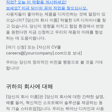
직업? 오늘 이 역할을 게시하세요!
전 세계 계약자의 온보딩 및 관리
계약자 지급 계산기
보세요? 지금 당신의 꿈의 직업을 찾으십시오.
로그인
Nederlands
글로벌 계약직을 위한 통화 옵션과 지급 소요 시간 확인
PEO
사용자들이 좋아하는 제품을 디자인하는 것에 열정이 있
성장 단계
복잡한 고용 업무를 아웃소싱
으십니까? [당신의 회사 이름] 탁월한 UX 디자이너를 찾
Français
스타트업
고 있습니다. 당신이 영향을 미치고 협업 환경에서 번영
REMOTE와 함께 배우기
성장하는 기업을 위한 민첩한 글로벌 HR 및 급여 솔루션
을 원한다면 지금 신청하고 우리의 제품의 미래를 형성
Deutsch
리서치 및 가이드
인프라
하는 데 도움이됩니다.
중견기업
Remote 통합
사례 연구
맞춤형 HR 솔루션으로 팀 확장
Español
[여기 신청] 또는 [자신의 CV를
HR을 워크플로에 매끄럽게 통합
careers@[yourcompany].com으로 보내]
HR 용어집
엔터프라이즈
Italiano
플랫폼
대기업을 위한 글로벌 HR
우리는 당신의 창의적인 비전을 행동으로 볼 것을 기대
체크리스트 및 템플릿
팀을 위한 통합된 핵심 HR 기능
합니다!
Português (Portugal)
직무 설명 라이브러리
연결
새로운
REMOTE 파트너 되기
日本語
MCP를 사용하여 모든 AI 도구를 Remote에 연결 가능
귀하의 회사에 대해
전략적 기술 파트너
웨비나
통합
플랫폼에 글로벌 HR을 유연하게 통합
한국어
이벤트
[당신의 회사 이름]은 [당신의 회사에 대한 간략한 설명,
핵심 비즈니스 도구로 프로세스를 간소화
파트너 되기
예를 들어, 혁신적인 소프트웨어 솔루션을 제공하는 동
中文（简体）
뉴스룸
Remote와의 파트너십 기회 탐색
적 기술 스타트업]입니다. 우리는 뛰어난 디자인과 사용