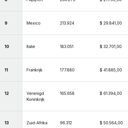
9
Mexico
213.924
$ 29.841,00
10
Italië
183.051
$ 32.701,00
11
Frankrijk
177.880
$ 41.885,00
12
Verenigd
165.658
$ 61.394,00
Koninkrijk
13
Zuid-Afrika
96.312
$ 50.564,00