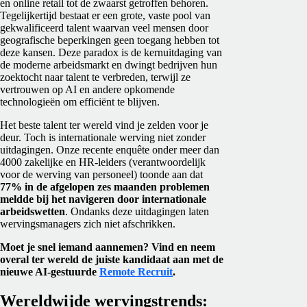
en online retail tot de zwaarst getroffen behoren.
Tegelijkertijd bestaat er een grote, vaste pool van
gekwalificeerd talent waarvan veel mensen door
geografische beperkingen geen toegang hebben tot
deze kansen. Deze paradox is de kernuitdaging van
de moderne arbeidsmarkt en dwingt bedrijven hun
zoektocht naar talent te verbreden, terwijl ze
vertrouwen op AI en andere opkomende
technologieën om efficiënt te blijven.
Het beste talent ter wereld vind je zelden voor je
deur. Toch is internationale werving niet zonder
uitdagingen. Onze recente enquête onder meer dan
4000 zakelijke en HR-leiders (verantwoordelijk
voor de werving van personeel) toonde aan dat
77% in de afgelopen zes maanden problemen
meldde bij het navigeren door internationale
arbeidswetten
. Ondanks deze uitdagingen laten
wervingsmanagers zich niet afschrikken.
Moet je snel iemand aannemen? Vind en neem
overal ter wereld de juiste kandidaat aan met de
nieuwe AI-gestuurde
Remote Recruit
.
Wereldwijde wervingstrends: