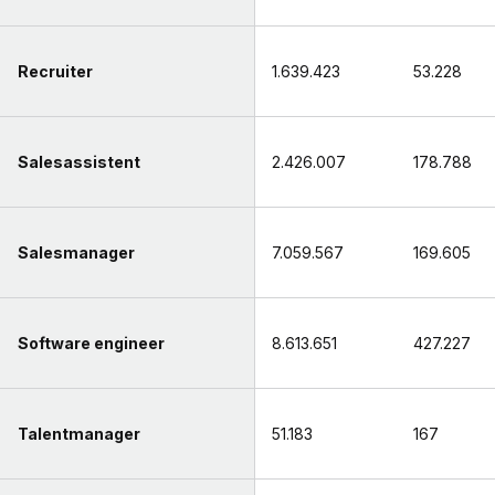
Recruiter
1.639.423
53.228
Salesassistent
2.426.007
178.788
Salesmanager
7.059.567
169.605
Software engineer
8.613.651
427.227
Talentmanager
51.183
167