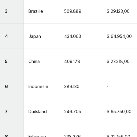
3
Brazilië
509.889
$ 29.123,00
4
Japan
434.063
$ 64.954,00
5
China
409.178
$ 27.318,00
6
Indonesië
389.130
-
7
Duitsland
246.705
$ 65.750,00
8
Filipijnen
238.276
$ 21.759,00