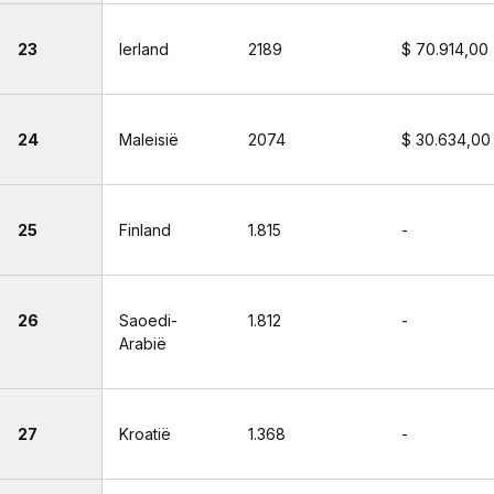
23
Ierland
2189
$ 70.914,00
24
Maleisië
2074
$ 30.634,00
25
Finland
1.815
-
26
Saoedi-
1.812
-
Arabië
27
Kroatië
1.368
-