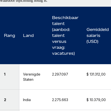
waardoor bijscholing nodig is.
Beschikbaar
talent
(aanbod:
Gemiddeld
Rang
Land
talent
salaris
versus
(USD)
vraag:
vacatures)
1
Verenigde
2.297.097
$ 131.312,00
Staten
2
India
2.275.663
$ 10.379,00