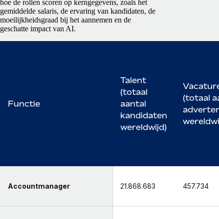
hoe de rollen scoren op kerngegevens, zoals het
gemiddelde salaris, de ervaring van kandidaten, de
moeilijkheidsgraad bij het aannemen en de
geschatte impact van AI.
Talent
Vacatur
(totaal
(totaal a
Functie
aantal
adverten
kandidaten
wereldwi
wereldwijd)
Accountmanager
21.868.683
457.734