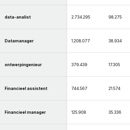
data-analist
2.734.295
98.275
Datamanager
1.208.077
38.934
ontwerpingenieur
379.439
17.305
Financieel assistent
744.567
21.574
Financieel manager
125.908
35.336