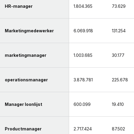
HR-manager
1.804.365
73.629
Marketingmedewerker
6.069.918
131.254
marketingmanager
1.003.685
30.177
operationsmanager
3.878.781
225.678
Manager loonlijst
600.099
19.410
Productmanager
2.717.424
87.502