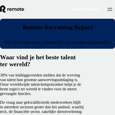
Demo boeken
Remote Recruiting Report
How AI, remote work, and new laws are changing hiring markets
Waar vind je het beste talent
ter wereld?
38% van leidinggevenden melden dat de werving
van talent hun grootste aanwervingsuitdaging is.
Onze wereldwijde talent-hotspotzoeker helpt je de
beste regio's ter wereld te vinden voor de meest
gevraagde functies.
De vraag naar gekwalificeerde medewerkers blijft
in meerdere sectoren groter dan het aanbod, waarbij
tech, de financiële sector, zakelijke dienstverlening