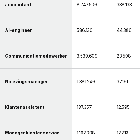
accountant
8.747.506
338.133
AI-engineer
586.130
44.386
Communicatiemedewerker
3.539.609
23.508
Nalevingsmanager
1.381.246
37.191
Klantenassistent
137.357
12.595
Manager klantenservice
1.167.098
17.713