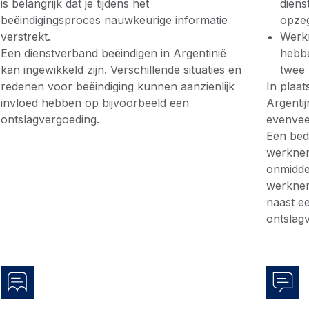
is belangrijk dat je tijdens het
diens
beëindigingsproces nauwkeurige informatie
opzeg
verstrekt.
Werkn
Een dienstverband beëindigen in Argentinië
hebbe
kan ingewikkeld zijn. Verschillende situaties en
twee
redenen voor beëindiging kunnen aanzienlijk
In plaa
invloed hebben op bijvoorbeeld een
Argenti
ontslagvergoeding.
evenvee
Een bedr
werknem
onmiddel
werknem
naast e
ontslag