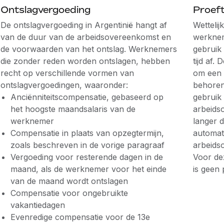
Ontslagvergoeding
Proeft
De ontslagvergoeding in Argentinië hangt af
Wettelij
van de duur van de arbeidsovereenkomst en
werknem
de voorwaarden van het ontslag. Werknemers
gebruik
die zonder reden worden ontslagen, hebben
tijd af.
recht op verschillende vormen van
om een 
ontslagvergoedingen, waaronder:
behoren
Anciënniteitscompensatie, gebaseerd op
gebruik 
het hoogste maandsalaris van de
arbeids
werknemer
langer d
Compensatie in plaats van opzegtermijn,
automat
zoals beschreven in de vorige paragraaf
arbeids
Vergoeding voor resterende dagen in de
Voor de
maand, als de werknemer voor het einde
is geen 
van de maand wordt ontslagen
Compensatie voor ongebruikte
vakantiedagen
Evenredige compensatie voor de 13e