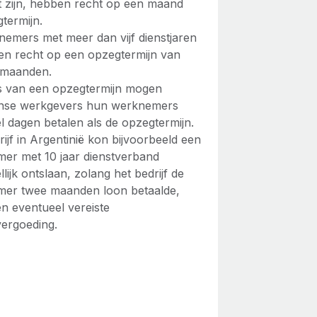
t zijn, hebben recht op een maand
termijn.
emers met meer dan vijf dienstjaren
n recht op een opzegtermijn van
 maanden.
ts van een opzegtermijn mogen
jnse werkgevers hun werknemers
l dagen betalen als de opzegtermijn.
ijf in Argentinië kon bijvoorbeeld een
er met 10 jaar dienstverband
lijk ontslaan, zolang het bedrijf de
er twee maanden loon betaalde,
en eventueel vereiste
vergoeding.