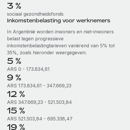
3 %
up op het gebied van gezondheid en welzijn,...
Secundaire arbeidsvoorwaarden
BLOG
sociaal gezondheidsfonds
Eenvoudig secundaire arbeidsvoorwaarden
Meer informatie
Inkomstenbelasting voor werknemers
beheren
Productupdates van Remote: Gusto- en Xero-
In Argentinië worden inwoners en niet-inwoners
integraties en Contractor Management Plus
belast tegen progressieve
Het blijft de missie van Remote om alle soorten bedrijven
inkomstenbelastingtarieven variërend van 5% tot
te helpen bij het aannemen, beheren en...
35%, zoals hieronder weergegeven:
5 %
Meer informatie
ARS 0 - 173.834,61
9 %
Hoe Phiture 55 werknemers in 19 landen
ARS 173.834,61 - 347.669,23
beheert met Remote
12 %
Phiture, een toonaangevende leider in de wereldwijde
ARS 347.669,23 - 521.503,84
mobiele groeiadviessector, zet zich sinds 2016...
15 %
Meer informatie
ARS 521.503,84 - 695.338,47
19 %