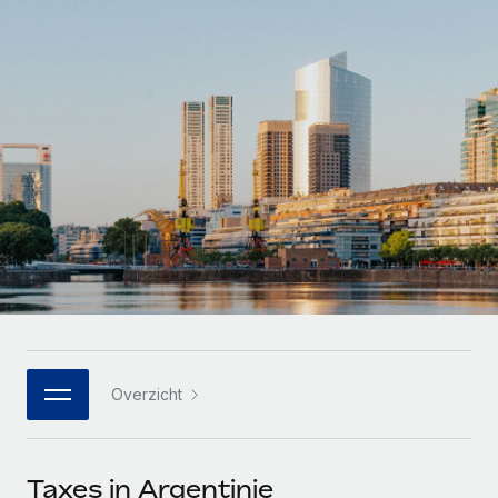
Zzp'ers internationaal onboarden en beheren
Betalingscalculator voor zzp'ers
Inloggen
Nederlands
Ontdek valuta-opties en betaalsnelheden voor
PEO
GROEIFASE
internationale zzp'ers
Ingewikkelde HR-taken eenvoudig uitbesteden
Français
Start-ups
Flexibele global HR en payroll solutions voor groeiende
LEREN MET REMOTE
Deutsch
bedrijven
INFRASTRUCTUUR
Onderzoek en gidsen
Remote Embedded
Mid-market
Español
HR naadloos in workflows integreren
Casestudy's
Teams uitbreiden met HR solutions op maat
Italiano
Platform
HR-woordenlijst
Enterprise
Ingebouwde essentiële HR-functies voor je team
Global HR voor grote bedrijven
Português (Portugal)
Checklists en templates
Verbinden
Nieuw
Bibliotheek met functiebeschrijvingen
日本語
AI-tools koppelen aan Remote met onze MCP
WERK MET ONS SAMEN
Overzicht
Strategische technologiepartners
Webinars
Integraties
한국어
Integreer global HR flexibel in je platform
Processen stroomlijnen met essentiële zakelijke tools
Evenementen
中文（简体）
Een partner worden
Taxes in Argentinie
Newsroom