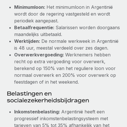
Minimumloon:
Het minimumloon in Argentinië
Secundaire arbeidsvoorwaarden
BLOG
wordt door de regering vastgesteld en wordt
Eenvoudig secundaire arbeidsvoorwaarden
periodiek aangepast.
beheren
Productupdates van Remote: Gusto- en Xero-
Betaalfrequentie:
Salarissen worden doorgaans
integraties en Contractor Management Plus
maandelijks uitbetaald.
Werktijden:
De normale werkweek in Argentinië
Het blijft de missie van Remote om alle soorten bedrijven
is 48 uur, meestal verdeeld over zes dagen.
te helpen bij het aannemen, beheren en...
Overwerkvergoeding:
Werknemers hebben
Meer informatie
recht op extra vergoeding voor overwerk,
berekend op 150% van het reguliere loon voor
normaal overwerk en 200% voor overwerk op
Hoe Phiture 55 werknemers in 19 landen
feestdagen of in het weekend.
beheert met Remote
Belastingen en
Phiture, een toonaangevende leider in de wereldwijde
socialezekerheidsbijdragen
mobiele groeiadviessector, zet zich sinds 2016...
Meer informatie
Inkomstenbelasting:
Argentinië heeft een
progressief inkomstenbelastingsysteem met
tarieven van 5% tot 35% afhankelijk van het