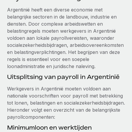
Ontdek hoe je met ons kunt samenwerken
DIENSTEN
Argentinië heeft een diverse economie met
Inzicht in salaris en talent
Vraag een expert
Remote Build
Binnenkort beschikbaar
belangrijke sectoren in de landbouw, industrie en
Krijg hulp van global HR- en juridische experts
Integraties en advies over AI-automatiseringen
diensten. Door complexe arbeidswetten en
Inzichtencentrum
belastingregels moeten werkgevers in Argentinië
Achtergrondonderzoek
Support
voldoen aan lokale payrollvereisten, waaronder
Vereenvoudig het screeningsproces van
CASESTUDY'S
socialezekerheidsbijdragen, arbeidsovereenkomsten
kandidaten
Alle bronnen bekijken
en belastingverplichtingen. Het begrijpen van deze
regels is essentieel voor een soepele
Compliance Watchtower
loonadministratie en juridische naleving.
Blijf compliance-risico's voor
BLOG
Uitsplitsing van payroll in Argentinië
Global Payroll
Apparaatbeheer
Lever en track wereldwijd IT-middelen
Werkgevers in Argentinië moeten voldoen aan
EOR en PEO
nationale voorschriften voor payroll met betrekking
Entiteiten oprichten
Contractor Management
tot lonen, belastingen en socialezekerheidsbijdragen.
Stel snel compliant entiteiten op
Hieronder volgt een overzicht van de belangrijkste
Belastingen
payrollcomponenten:
Mobiliteit en overplaatsing
Naar de blog
Minimumloon en werktijden
Plaats werknemers moeiteloos over