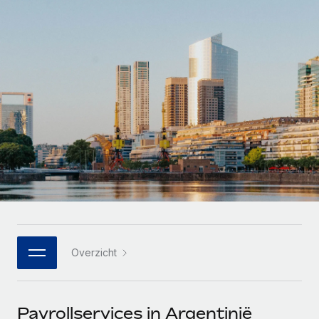
Zzp'ers internationaal onboarden en beheren
Betalingscalculator voor zzp'ers
Inloggen
Nederlands
Ontdek valuta-opties en betaalsnelheden voor
PEO
GROEIFASE
internationale zzp'ers
Ingewikkelde HR-taken eenvoudig uitbesteden
Français
Start-ups
Flexibele global HR en payroll solutions voor groeiende
LEREN MET REMOTE
Deutsch
bedrijven
INFRASTRUCTUUR
Onderzoek en gidsen
Remote Embedded
Mid-market
Español
HR naadloos in workflows integreren
Casestudy's
Teams uitbreiden met HR solutions op maat
Italiano
Platform
HR-woordenlijst
Enterprise
Ingebouwde essentiële HR-functies voor je team
Global HR voor grote bedrijven
Português (Portugal)
Checklists en templates
Verbinden
Nieuw
Bibliotheek met functiebeschrijvingen
日本語
AI-tools koppelen aan Remote met onze MCP
WERK MET ONS SAMEN
Overzicht
Strategische technologiepartners
Webinars
Integraties
한국어
Integreer global HR flexibel in je platform
Processen stroomlijnen met essentiële zakelijke tools
Evenementen
中文（简体）
Een partner worden
Payrollservices in Argentinië
Newsroom