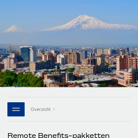
Zzp'ers internationaal onboarden en beheren
Betalingscalculator voor zzp'ers
Inloggen
Nederlands
Ontdek valuta-opties en betaalsnelheden voor
PEO
GROEIFASE
internationale zzp'ers
Ingewikkelde HR-taken eenvoudig uitbesteden
Français
Start-ups
Flexibele global HR en payroll solutions voor groeiende
LEREN MET REMOTE
Deutsch
bedrijven
INFRASTRUCTUUR
Onderzoek en gidsen
Remote Embedded
Mid-market
Español
HR naadloos in workflows integreren
Casestudy's
Teams uitbreiden met HR solutions op maat
Italiano
Platform
HR-woordenlijst
Enterprise
Ingebouwde essentiële HR-functies voor je team
Global HR voor grote bedrijven
Português (Portugal)
Checklists en templates
Verbinden
Nieuw
Bibliotheek met functiebeschrijvingen
日本語
AI-tools koppelen aan Remote met onze MCP
WERK MET ONS SAMEN
Overzicht
Strategische technologiepartners
Webinars
Integraties
한국어
Integreer global HR flexibel in je platform
Processen stroomlijnen met essentiële zakelijke tools
Evenementen
中文（简体）
Een partner worden
Remote Benefits-pakketten
Newsroom