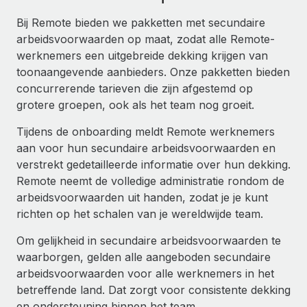
Ontdek hoe je met ons kunt samenwerken
DIENSTEN
Bij Remote bieden we pakketten met secundaire
Inzicht in salaris en talent
Vraag een expert
Remote Build
Binnenkort beschikbaar
arbeidsvoorwaarden op maat, zodat alle Remote-
Krijg hulp van global HR- en juridische experts
Integraties en advies over AI-automatiseringen
werknemers een uitgebreide dekking krijgen van
Inzichtencentrum
toonaangevende aanbieders. Onze pakketten bieden
Achtergrondonderzoek
Support
concurrerende tarieven die zijn afgestemd op
Vereenvoudig het screeningsproces van
CASESTUDY'S
grotere groepen, ook als het team nog groeit.
kandidaten
Alle bronnen bekijken
Tijdens de onboarding meldt Remote werknemers
Compliance Watchtower
aan voor hun secundaire arbeidsvoorwaarden en
Blijf compliance-risico's voor
BLOG
verstrekt gedetailleerde informatie over hun dekking.
Global Payroll
Remote neemt de volledige administratie rondom de
Apparaatbeheer
arbeidsvoorwaarden uit handen, zodat je je kunt
Lever en track wereldwijd IT-middelen
EOR en PEO
richten op het schalen van je wereldwijde team.
Entiteiten oprichten
Contractor Management
Om gelijkheid in secundaire arbeidsvoorwaarden te
Stel snel compliant entiteiten op
waarborgen, gelden alle aangeboden secundaire
Belastingen
arbeidsvoorwaarden voor alle werknemers in het
Mobiliteit en overplaatsing
betreffende land. Dat zorgt voor consistente dekking
Naar de blog
Plaats werknemers moeiteloos over
en ondersteuning binnen het team.