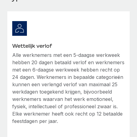
Ontdek hoe je met ons kunt samenwerken
DIENSTEN
Inzicht in salaris en talent
Vraag een expert
Remote Build
Binnenkort beschikbaar
Krijg hulp van global HR- en juridische experts
Integraties en advies over AI-automatiseringen
Inzichtencentrum
Achtergrondonderzoek
Support
Vereenvoudig het screeningsproces van
CASESTUDY'S
Wettelijk verlof
kandidaten
Alle bronnen bekijken
Alle werknemers met een 5-daagse werkweek
Hoe AI-pionier Weaviate zijn team met 120%
hebben 20 dagen betaald verlof en werknemers
liet groeien met Remote
Compliance Watchtower
met een 6-daagse werkweek hebben recht op
Blijf compliance-risico's voor
BLOG
Weaviate in één oogopslag Weaviate bouwt open source,
24 dagen. Werknemers in bepaalde categorieën
AI-first infrastructuur. De missie van het...
Global Payroll
Apparaatbeheer
kunnen een verlengd verlof van maximaal 25
Lever en track wereldwijd IT-middelen
werkdagen toegekend krijgen, bijvoorbeeld
Meer informatie
EOR en PEO
werknemers waarvan het werk emotioneel,
Entiteiten oprichten
Contractor Management
fysiek, intellectueel of professioneel zwaar is.
Stel snel compliant entiteiten op
Reverse Tech's strategische samenwerking
Elke werknemer heeft ook recht op 12 betaalde
Belastingen
met Remote voor contractor management en
feestdagen per jaar.
Mobiliteit en overplaatsing
payroll
Naar de blog
Plaats werknemers moeiteloos over
Reverse Tech in een oogopslag Reverse Tech, een start-