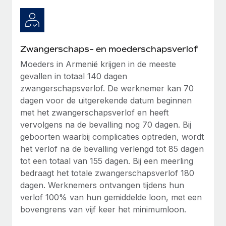
up op het gebied van gezondheid en welzijn,...
Secundaire arbeidsvoorwaarden
BLOG
Eenvoudig secundaire arbeidsvoorwaarden
Meer informatie
beheren
Productupdates van Remote: Gusto- en Xero-
Zwangerschaps- en moederschapsverlof
integraties en Contractor Management Plus
Moeders in Armenië krijgen in de meeste
Het blijft de missie van Remote om alle soorten bedrijven
gevallen in totaal 140 dagen
te helpen bij het aannemen, beheren en...
zwangerschapsverlof. De werknemer kan 70
dagen voor de uitgerekende datum beginnen
Meer informatie
met het zwangerschapsverlof en heeft
vervolgens na de bevalling nog 70 dagen. Bij
geboorten waarbij complicaties optreden, wordt
Hoe Phiture 55 werknemers in 19 landen
het verlof na de bevalling verlengd tot 85 dagen
beheert met Remote
tot een totaal van 155 dagen. Bij een meerling
Phiture, een toonaangevende leider in de wereldwijde
bedraagt het totale zwangerschapsverlof 180
mobiele groeiadviessector, zet zich sinds 2016...
dagen. Werknemers ontvangen tijdens hun
verlof 100% van hun gemiddelde loon, met een
Meer informatie
bovengrens van vijf keer het minimumloon.