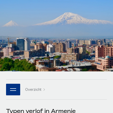
Zzp'ers internationaal onboarden en beheren
Betalingscalculator voor zzp'ers
Inloggen
Nederlands
Ontdek valuta-opties en betaalsnelheden voor
PEO
GROEIFASE
internationale zzp'ers
Ingewikkelde HR-taken eenvoudig uitbesteden
Français
Start-ups
Flexibele global HR en payroll solutions voor groeiende
LEREN MET REMOTE
Deutsch
bedrijven
INFRASTRUCTUUR
Onderzoek en gidsen
Remote Embedded
Mid-market
Español
HR naadloos in workflows integreren
Casestudy's
Teams uitbreiden met HR solutions op maat
Italiano
Platform
HR-woordenlijst
Enterprise
Ingebouwde essentiële HR-functies voor je team
Global HR voor grote bedrijven
Português (Portugal)
Checklists en templates
Verbinden
Nieuw
Bibliotheek met functiebeschrijvingen
日本語
AI-tools koppelen aan Remote met onze MCP
WERK MET ONS SAMEN
Overzicht
Strategische technologiepartners
Webinars
Integraties
한국어
Integreer global HR flexibel in je platform
Processen stroomlijnen met essentiële zakelijke tools
Evenementen
中文（简体）
Een partner worden
Typen verlof in Armenie
Newsroom