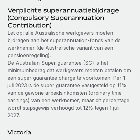
Ontdek hoe je met ons kunt samenwerken
DIENSTEN
Verplichte superannuatiebijdrage
Inzicht in salaris en talent
Vraag een expert
Remote Build
Binnenkort beschikbaar
(Compulsory Superannuation
Krijg hulp van global HR- en juridische experts
Integraties en advies over AI-automatiseringen
Contribution)
Inzichtencentrum
Let op: alle Australische werkgevers moeten
Achtergrondonderzoek
Support
bijdragen aan het superannuation‑fonds van de
Vereenvoudig het screeningsproces van
CASESTUDY'S
werknemer (de Australische variant van een
kandidaten
Alle bronnen bekijken
pensioenregeling).
De Australian Super guarantee (SG) is het
Compliance Watchtower
minimumbedrag dat werkgevers moeten betalen om
Blijf compliance-risico's voor
BLOG
een super guarantee charge te voorkomen. Per 1
Global Payroll
juli 2023 is de super guarantee vastgesteld op 11%
Apparaatbeheer
van de gewone arbeidsinkomsten (ordinary time
Lever en track wereldwijd IT-middelen
EOR en PEO
earnings) van een werknemer, maar dit percentage
Entiteiten oprichten
wordt stapsgewijs verhoogd tot 12% tegen 1 juli
Contractor Management
Stel snel compliant entiteiten op
2027.
Belastingen
Mobiliteit en overplaatsing
Victoria
Naar de blog
Plaats werknemers moeiteloos over