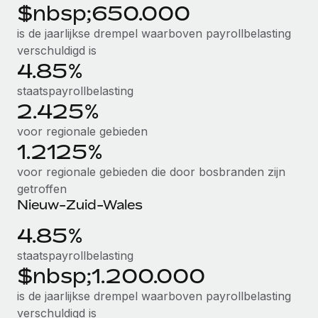
$nbsp;650.000
Secundaire arbeidsvoorwaarden
is de jaarlijkse drempel waarboven payrollbelasting
BLOG
Eenvoudig secundaire arbeidsvoorwaarden
verschuldigd is
beheren
Productupdates van Remote: Gusto- en Xero-
4.85%
integraties en Contractor Management Plus
staatspayrollbelasting
Het blijft de missie van Remote om alle soorten bedrijven
2.425%
te helpen bij het aannemen, beheren en...
voor regionale gebieden
1.2125%
Meer informatie
voor regionale gebieden die door bosbranden zijn
getroffen
Hoe Phiture 55 werknemers in 19 landen
Nieuw-Zuid-Wales
beheert met Remote
4.85%
Phiture, een toonaangevende leider in de wereldwijde
mobiele groeiadviessector, zet zich sinds 2016...
staatspayrollbelasting
$nbsp;1.200.000
Meer informatie
is de jaarlijkse drempel waarboven payrollbelasting
verschuldigd is