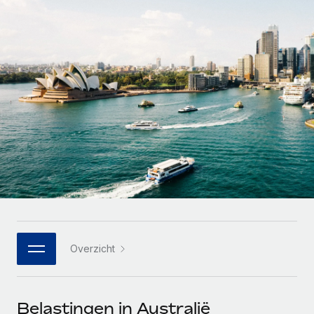
Zzp'ers internationaal onboarden en beheren
Betalingscalculator voor zzp'ers
Inloggen
Nederlands
Ontdek valuta-opties en betaalsnelheden voor
PEO
GROEIFASE
internationale zzp'ers
Ingewikkelde HR-taken eenvoudig uitbesteden
Français
Start-ups
Flexibele global HR en payroll solutions voor groeiende
LEREN MET REMOTE
Deutsch
bedrijven
INFRASTRUCTUUR
Onderzoek en gidsen
Remote Embedded
Mid-market
Español
HR naadloos in workflows integreren
Casestudy's
Teams uitbreiden met HR solutions op maat
Italiano
Platform
HR-woordenlijst
Enterprise
Ingebouwde essentiële HR-functies voor je team
Global HR voor grote bedrijven
Português (Portugal)
Checklists en templates
Verbinden
Nieuw
Bibliotheek met functiebeschrijvingen
日本語
AI-tools koppelen aan Remote met onze MCP
WERK MET ONS SAMEN
Overzicht
Strategische technologiepartners
Webinars
Integraties
한국어
Integreer global HR flexibel in je platform
Processen stroomlijnen met essentiële zakelijke tools
Evenementen
中文（简体）
Een partner worden
Belastingen in Australië
Newsroom