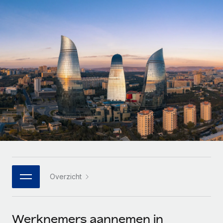
Zzp'ers internationaal onboarden en beheren
Betalingscalculator voor zzp'ers
Inloggen
Nederlands
Ontdek valuta-opties en betaalsnelheden voor
PEO
GROEIFASE
internationale zzp'ers
Ingewikkelde HR-taken eenvoudig uitbesteden
Français
Start-ups
Flexibele global HR en payroll solutions voor groeiende
LEREN MET REMOTE
Deutsch
bedrijven
INFRASTRUCTUUR
Onderzoek en gidsen
Remote Embedded
Mid-market
Español
HR naadloos in workflows integreren
Casestudy's
Teams uitbreiden met HR solutions op maat
Italiano
Platform
HR-woordenlijst
Enterprise
Ingebouwde essentiële HR-functies voor je team
Global HR voor grote bedrijven
Português (Portugal)
Checklists en templates
Verbinden
Nieuw
Bibliotheek met functiebeschrijvingen
日本語
AI-tools koppelen aan Remote met onze MCP
WERK MET ONS SAMEN
Overzicht
Strategische technologiepartners
Webinars
Integraties
한국어
Integreer global HR flexibel in je platform
Processen stroomlijnen met essentiële zakelijke tools
Evenementen
中文（简体）
Een partner worden
Werknemers aannemen in
Newsroom