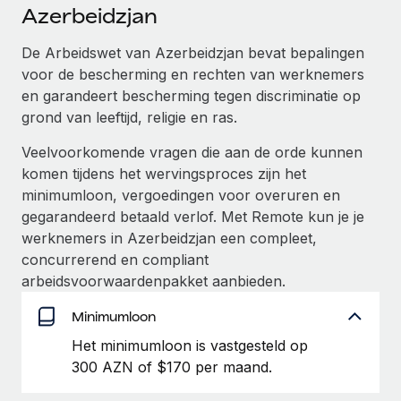
Ontdek hoe je met ons kunt samenwerken
DIENSTEN
Azerbeidzjan
Inzicht in salaris en talent
Vraag een expert
Remote Build
Binnenkort beschikbaar
De Arbeidswet van Azerbeidzjan bevat bepalingen
Krijg hulp van global HR- en juridische experts
Integraties en advies over AI-automatiseringen
voor de bescherming en rechten van werknemers
Inzichtencentrum
en garandeert bescherming tegen discriminatie op
Achtergrondonderzoek
Support
grond van leeftijd, religie en ras.
Vereenvoudig het screeningsproces van
CASESTUDY'S
kandidaten
Alle bronnen bekijken
Veelvoorkomende vragen die aan de orde kunnen
Hoe AI-pionier Weaviate zijn team met 120%
komen tijdens het wervingsproces zijn het
liet groeien met Remote
Compliance Watchtower
minimumloon, vergoedingen voor overuren en
Blijf compliance-risico's voor
BLOG
Weaviate in één oogopslag Weaviate bouwt open source,
gegarandeerd betaald verlof. Met Remote kun je je
AI-first infrastructuur. De missie van het...
Global Payroll
werknemers in Azerbeidzjan een compleet,
Apparaatbeheer
concurrerend en compliant
Lever en track wereldwijd IT-middelen
Meer informatie
EOR en PEO
arbeidsvoorwaardenpakket aanbieden.
Entiteiten oprichten
Contractor Management
Minimumloon
Stel snel compliant entiteiten op
Reverse Tech's strategische samenwerking
Het minimumloon is vastgesteld op
Belastingen
met Remote voor contractor management en
Mobiliteit en overplaatsing
payroll
300 AZN of $170 per maand.
Naar de blog
Plaats werknemers moeiteloos over
Reverse Tech in een oogopslag Reverse Tech, een start-