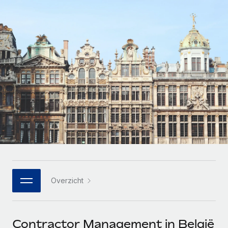
Zzp'ers internationaal onboarden en beheren
Betalingscalculator voor zzp'ers
Inloggen
Nederlands
Ontdek valuta-opties en betaalsnelheden voor
PEO
GROEIFASE
internationale zzp'ers
Ingewikkelde HR-taken eenvoudig uitbesteden
Français
Start-ups
Flexibele global HR en payroll solutions voor groeiende
LEREN MET REMOTE
Deutsch
bedrijven
INFRASTRUCTUUR
Onderzoek en gidsen
Remote Embedded
Mid-market
Español
HR naadloos in workflows integreren
Casestudy's
Teams uitbreiden met HR solutions op maat
Italiano
Platform
HR-woordenlijst
Enterprise
Ingebouwde essentiële HR-functies voor je team
Global HR voor grote bedrijven
Português (Portugal)
Checklists en templates
Verbinden
Nieuw
Bibliotheek met functiebeschrijvingen
日本語
AI-tools koppelen aan Remote met onze MCP
WERK MET ONS SAMEN
Overzicht
Strategische technologiepartners
Webinars
Integraties
한국어
Integreer global HR flexibel in je platform
Processen stroomlijnen met essentiële zakelijke tools
Evenementen
中文（简体）
Een partner worden
Contractor Management in België
Newsroom