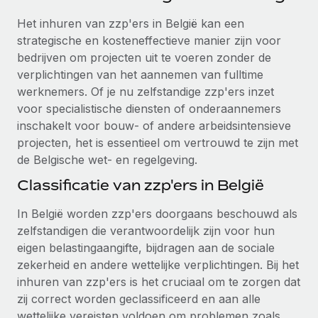
Ontdek hoe je met ons kunt samenwerken
DIENSTEN
Het inhuren van zzp'ers in België kan een
Inzicht in salaris en talent
Vraag een expert
Remote Build
Binnenkort beschikbaar
strategische en kosteneffectieve manier zijn voor
Krijg hulp van global HR- en juridische experts
Integraties en advies over AI-automatiseringen
bedrijven om projecten uit te voeren zonder de
Inzichtencentrum
verplichtingen van het aannemen van fulltime
Achtergrondonderzoek
Support
werknemers. Of je nu zelfstandige zzp'ers inzet
Vereenvoudig het screeningsproces van
CASESTUDY'S
voor specialistische diensten of onderaannemers
kandidaten
Alle bronnen bekijken
inschakelt voor bouw- of andere arbeidsintensieve
Hoe AI-pionier Weaviate zijn team met 120%
projecten, het is essentieel om vertrouwd te zijn met
liet groeien met Remote
Compliance Watchtower
de Belgische wet- en regelgeving.
Blijf compliance-risico's voor
BLOG
Weaviate in één oogopslag Weaviate bouwt open source,
Classificatie van zzp'ers in België
AI-first infrastructuur. De missie van het...
Global Payroll
Apparaatbeheer
Lever en track wereldwijd IT-middelen
Meer informatie
In België worden zzp'ers doorgaans beschouwd als
EOR en PEO
zelfstandigen die verantwoordelijk zijn voor hun
Entiteiten oprichten
Contractor Management
eigen belastingaangifte, bijdragen aan de sociale
Stel snel compliant entiteiten op
Reverse Tech's strategische samenwerking
zekerheid en andere wettelijke verplichtingen. Bij het
Belastingen
met Remote voor contractor management en
inhuren van zzp'ers is het cruciaal om te zorgen dat
Mobiliteit en overplaatsing
payroll
zij correct worden geclassificeerd en aan alle
Naar de blog
Plaats werknemers moeiteloos over
Reverse Tech in een oogopslag Reverse Tech, een start-
wettelijke vereisten voldoen om problemen zoals