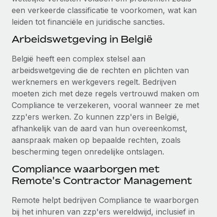
up op het gebied van gezondheid en welzijn,...
een verkeerde classificatie te voorkomen, wat kan
Secundaire arbeidsvoorwaarden
leiden tot financiële en juridische sancties.
BLOG
Eenvoudig secundaire arbeidsvoorwaarden
Meer informatie
Arbeidswetgeving in België
beheren
Productupdates van Remote: Gusto- en Xero-
integraties en Contractor Management Plus
België heeft een complex stelsel aan
arbeidswetgeving die de rechten en plichten van
Het blijft de missie van Remote om alle soorten bedrijven
werknemers en werkgevers regelt. Bedrijven
te helpen bij het aannemen, beheren en...
moeten zich met deze regels vertrouwd maken om
Meer informatie
Compliance te verzekeren, vooral wanneer ze met
zzp'ers werken. Zo kunnen zzp'ers in België,
afhankelijk van de aard van hun overeenkomst,
Hoe Phiture 55 werknemers in 19 landen
aanspraak maken op bepaalde rechten, zoals
beheert met Remote
bescherming tegen onredelijke ontslagen.
Phiture, een toonaangevende leider in de wereldwijde
Compliance waarborgen met
mobiele groeiadviessector, zet zich sinds 2016...
Remote's Contractor Management
Meer informatie
Remote helpt bedrijven Compliance te waarborgen
bij het inhuren van zzp'ers wereldwijd, inclusief in