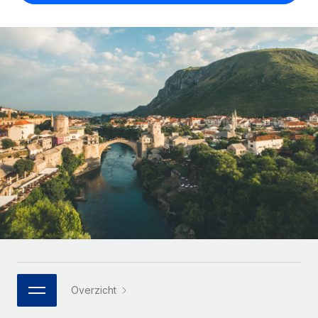
Zzp'ers internationaal onboarden en beheren
Betalingscalculator voor zzp'ers
Inloggen
Nederlands
Ontdek valuta-opties en betaalsnelheden voor
PEO
GROEIFASE
internationale zzp'ers
Ingewikkelde HR-taken eenvoudig uitbesteden
Français
Start-ups
Flexibele global HR en payroll solutions voor groeiende
LEREN MET REMOTE
Deutsch
bedrijven
INFRASTRUCTUUR
Onderzoek en gidsen
Remote Embedded
Mid-market
Español
HR naadloos in workflows integreren
Casestudy's
Teams uitbreiden met HR solutions op maat
Italiano
Platform
HR-woordenlijst
Enterprise
Ingebouwde essentiële HR-functies voor je team
Global HR voor grote bedrijven
Português (Portugal)
Checklists en templates
Verbinden
Nieuw
Bibliotheek met functiebeschrijvingen
日本語
AI-tools koppelen aan Remote met onze MCP
WERK MET ONS SAMEN
Strategische technologiepartners
Webinars
Integraties
한국어
Integreer global HR flexibel in je platform
Processen stroomlijnen met essentiële zakelijke tools
Evenementen
Overzicht
中文（简体）
Een partner worden
Newsroom