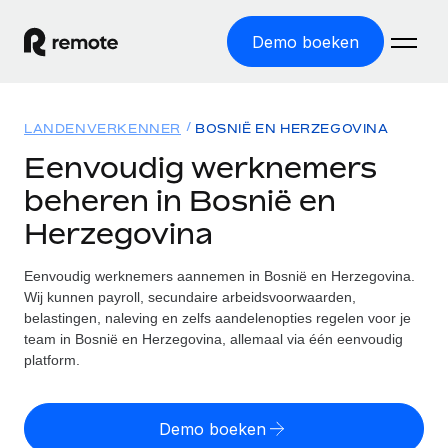
Demo boeken
Home
LANDENVERKENNER
BOSNIË EN HERZEGOVINA
Producten
Eenvoudig werknemers
beheren in Bosnië en
Solutions
GLOBAL HR
Herzegovina
Global Payroll
Bronnen
INTERNATIONALE DEKKING
Eenvoudig payroll uitvoeren
Eenvoudig werknemers aannemen in Bosnië en Herzegovina.
Landenverkenner
Tarieven
Wij kunnen payroll, secundaire arbeidsvoorwaarden,
TOOLS EN CALCULATORS
Employer of Record
Vind global HR-support per land
belastingen, naleving en zelfs aandelenopties regelen voor je
Internationaal uitbreiden zonder kosten voor entiteiten
Risicocalculator voor verkeerde classificatie
team in Bosnië en Herzegovina, allemaal via één eenvoudig
Statenverkenner VS
Check de classificatierisico's per land
platform.
Contractor of Record
Makkelijker mensen aannemen in alle staten van de VS
English (United States)
Zzp'ers compliant internationaal aantrekken
Calculator voor werknemerskosten
Remote vergelijken
Bereken de totale werknemerskosten in een land
Demo boeken
Contractor Management
English
Bekijk hoe we presteren in vergelijking met anderen