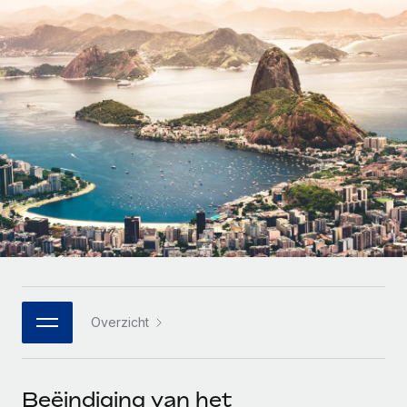
Zzp'ers internationaal onboarden en beheren
Betalingscalculator voor zzp'ers
Inloggen
Nederlands
Ontdek valuta-opties en betaalsnelheden voor
PEO
GROEIFASE
internationale zzp'ers
Ingewikkelde HR-taken eenvoudig uitbesteden
Français
Start-ups
Flexibele global HR en payroll solutions voor groeiende
LEREN MET REMOTE
Deutsch
bedrijven
INFRASTRUCTUUR
Onderzoek en gidsen
Remote Embedded
Mid-market
Español
HR naadloos in workflows integreren
Casestudy's
Teams uitbreiden met HR solutions op maat
Italiano
Platform
HR-woordenlijst
Enterprise
Ingebouwde essentiële HR-functies voor je team
Global HR voor grote bedrijven
Português (Portugal)
Checklists en templates
Verbinden
Nieuw
Bibliotheek met functiebeschrijvingen
日本語
AI-tools koppelen aan Remote met onze MCP
WERK MET ONS SAMEN
Overzicht
Strategische technologiepartners
Webinars
Integraties
한국어
Integreer global HR flexibel in je platform
Processen stroomlijnen met essentiële zakelijke tools
Evenementen
中文（简体）
Een partner worden
Beëindiging van het
Newsroom