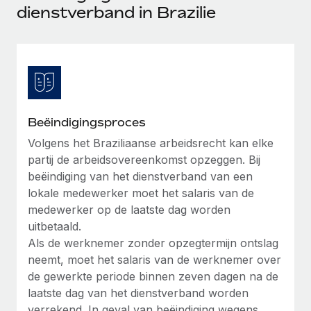
Ontdek hoe je met ons kunt samenwerken
DIENSTEN
dienstverband in Brazilie
Inzicht in salaris en talent
Vraag een expert
Remote Build
Binnenkort beschikbaar
Krijg hulp van global HR- en juridische experts
Integraties en advies over AI-automatiseringen
Inzichtencentrum
Achtergrondonderzoek
Support
Vereenvoudig het screeningsproces van
CASESTUDY'S
kandidaten
Alle bronnen bekijken
Beëindigingsproces
Hoe AI-pionier Weaviate zijn team met 120%
liet groeien met Remote
Compliance Watchtower
Volgens het Braziliaanse arbeidsrecht kan elke
partij de arbeidsovereenkomst opzeggen. Bij
Blijf compliance-risico's voor
BLOG
Weaviate in één oogopslag Weaviate bouwt open source,
beëindiging van het dienstverband van een
AI-first infrastructuur. De missie van het...
Global Payroll
Apparaatbeheer
lokale medewerker moet het salaris van de
Lever en track wereldwijd IT-middelen
Meer informatie
medewerker op de laatste dag worden
EOR en PEO
uitbetaald.
Entiteiten oprichten
Contractor Management
Als de werknemer zonder opzegtermijn ontslag
Stel snel compliant entiteiten op
Reverse Tech's strategische samenwerking
neemt, moet het salaris van de werknemer over
Belastingen
met Remote voor contractor management en
de gewerkte periode binnen zeven dagen na de
Mobiliteit en overplaatsing
payroll
laatste dag van het dienstverband worden
Naar de blog
Plaats werknemers moeiteloos over
Reverse Tech in een oogopslag Reverse Tech, een start-
verrekend. In geval van beëindiging wegens