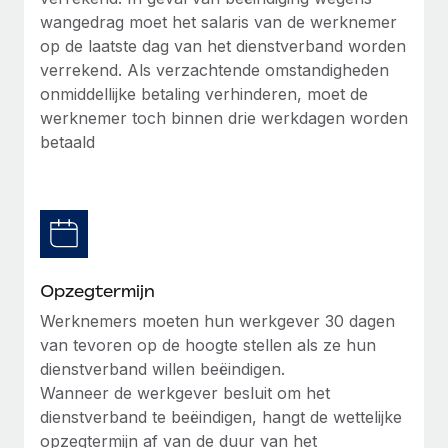
up op het gebied van gezondheid en welzijn,...
wangedrag moet het salaris van de werknemer
Secundaire arbeidsvoorwaarden
op de laatste dag van het dienstverband worden
BLOG
Eenvoudig secundaire arbeidsvoorwaarden
Meer informatie
verrekend. Als verzachtende omstandigheden
beheren
Productupdates van Remote: Gusto- en Xero-
onmiddellijke betaling verhinderen, moet de
integraties en Contractor Management Plus
werknemer toch binnen drie werkdagen worden
betaald
Het blijft de missie van Remote om alle soorten bedrijven
te helpen bij het aannemen, beheren en...
Meer informatie
Hoe Phiture 55 werknemers in 19 landen
Opzegtermijn
beheert met Remote
Werknemers moeten hun werkgever 30 dagen
Phiture, een toonaangevende leider in de wereldwijde
van tevoren op de hoogte stellen als ze hun
mobiele groeiadviessector, zet zich sinds 2016...
dienstverband willen beëindigen.
Wanneer de werkgever besluit om het
Meer informatie
dienstverband te beëindigen, hangt de wettelijke
opzegtermijn af van de duur van het