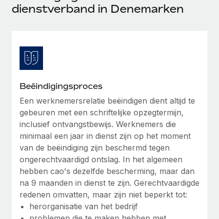
Ontdek hoe je met ons kunt samenwerken
DIENSTEN
dienstverband in Denemarken
Inzicht in salaris en talent
Vraag een expert
Remote Build
Binnenkort beschikbaar
Krijg hulp van global HR- en juridische experts
Integraties en advies over AI-automatiseringen
Inzichtencentrum
Achtergrondonderzoek
Support
Vereenvoudig het screeningsproces van
CASESTUDY'S
kandidaten
Alle bronnen bekijken
Beëindigingsproces
Compliance Watchtower
Een werknemersrelatie beëindigen dient altijd te
gebeuren met een schriftelijke opzegtermijn,
Blijf compliance-risico's voor
BLOG
inclusief ontvangstbewijs. Werknemers die
Global Payroll
Apparaatbeheer
minimaal een jaar in dienst zijn op het moment
Lever en track wereldwijd IT-middelen
van de beëindiging zijn beschermd tegen
EOR en PEO
ongerechtvaardigd ontslag. In het algemeen
Entiteiten oprichten
Contractor Management
hebben cao's dezelfde bescherming, maar dan
Stel snel compliant entiteiten op
na 9 maanden in dienst te zijn. Gerechtvaardigde
Belastingen
redenen omvatten, maar zijn niet beperkt tot:
Mobiliteit en overplaatsing
herorganisatie van het bedrijf
Naar de blog
Plaats werknemers moeiteloos over
problemen die te maken hebben met