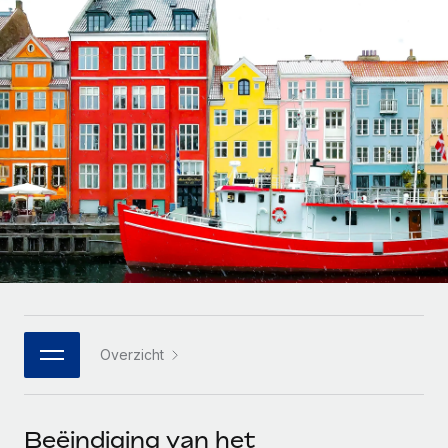
Zzp'ers internationaal onboarden en beheren
Betalingscalculator voor zzp'ers
Inloggen
Nederlands
Ontdek valuta-opties en betaalsnelheden voor
PEO
GROEIFASE
internationale zzp'ers
Ingewikkelde HR-taken eenvoudig uitbesteden
Français
Start-ups
Flexibele global HR en payroll solutions voor groeiende
LEREN MET REMOTE
Deutsch
bedrijven
INFRASTRUCTUUR
Onderzoek en gidsen
Remote Embedded
Mid-market
Español
HR naadloos in workflows integreren
Casestudy's
Teams uitbreiden met HR solutions op maat
Italiano
Platform
HR-woordenlijst
Enterprise
Ingebouwde essentiële HR-functies voor je team
Global HR voor grote bedrijven
Português (Portugal)
Checklists en templates
Verbinden
Nieuw
Bibliotheek met functiebeschrijvingen
日本語
AI-tools koppelen aan Remote met onze MCP
WERK MET ONS SAMEN
Overzicht
Strategische technologiepartners
Webinars
Integraties
한국어
Integreer global HR flexibel in je platform
Processen stroomlijnen met essentiële zakelijke tools
Evenementen
中文（简体）
Een partner worden
Beëindiging van het
Newsroom