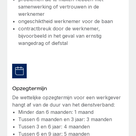
samenwerking of vertrouwen in de
Secundaire arbeidsvoorwaarden
werknemer
BLOG
Eenvoudig secundaire arbeidsvoorwaarden
ongeschiktheid werknemer voor de baan
beheren
Productupdates van Remote: Gusto- en Xero-
contractbreuk door de werknemer,
integraties en Contractor Management Plus
bijvoorbeeld in het geval van ernstig
wangedrag of diefstal
Het blijft de missie van Remote om alle soorten bedrijven
te helpen bij het aannemen, beheren en...
Meer informatie
Hoe Phiture 55 werknemers in 19 landen
Opzegtermijn
beheert met Remote
De wettelijke opzegtermijn voor een werkgever
Phiture, een toonaangevende leider in de wereldwijde
hangt af van de duur van het dienstverband:
mobiele groeiadviessector, zet zich sinds 2016...
Minder dan 6 maanden: 1 maand
Tussen 6 maanden en 3 jaar: 3 maanden
Meer informatie
Tussen 3 en 6 jaar: 4 maanden
Tussen 6 en 9 jaar: 5 maanden