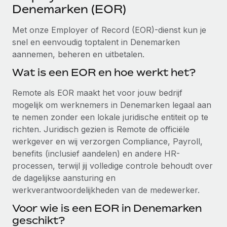
Ontdek hoe je met ons kunt samenwerken
DIENSTEN
Denemarken (EOR)
Inzicht in salaris en talent
Vraag een expert
Remote Build
Binnenkort beschikbaar
Met onze Employer of Record (EOR)-dienst kun je
Krijg hulp van global HR- en juridische experts
Integraties en advies over AI-automatiseringen
snel en eenvoudig toptalent in Denemarken
Inzichtencentrum
aannemen, beheren en uitbetalen.
Achtergrondonderzoek
Support
Vereenvoudig het screeningsproces van
Wat is een EOR en hoe werkt het?
CASESTUDY'S
kandidaten
Alle bronnen bekijken
Remote als EOR maakt het voor jouw bedrijf
Compliance Watchtower
mogelijk om werknemers in Denemarken legaal aan
Blijf compliance-risico's voor
te nemen zonder een lokale juridische entiteit op te
BLOG
richten. Juridisch gezien is Remote de officiële
Global Payroll
Apparaatbeheer
werkgever en wij verzorgen Compliance, Payroll,
Lever en track wereldwijd IT-middelen
benefits (inclusief aandelen) en andere HR-
EOR en PEO
processen, terwijl jij volledige controle behoudt over
Entiteiten oprichten
Contractor Management
de dagelijkse aansturing en
Stel snel compliant entiteiten op
werkverantwoordelijkheden van de medewerker.
Belastingen
Voor wie is een EOR in Denemarken
Mobiliteit en overplaatsing
Naar de blog
geschikt?
Plaats werknemers moeiteloos over