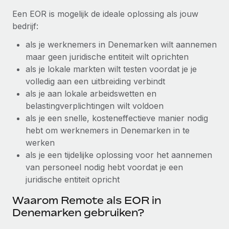
Een EOR is mogelijk de ideale oplossing als jouw
Secundaire arbeidsvoorwaarden
BLOG
bedrijf:
Eenvoudig secundaire arbeidsvoorwaarden
beheren
als je werknemers in Denemarken wilt aannemen
Productupdates van Remote: Gusto- en Xero-
maar geen juridische entiteit wilt oprichten
integraties en Contractor Management Plus
als je lokale markten wilt testen voordat je je
Het blijft de missie van Remote om alle soorten bedrijven
volledig aan een uitbreiding verbindt
te helpen bij het aannemen, beheren en...
als je aan lokale arbeidswetten en
belastingverplichtingen wilt voldoen
Meer informatie
als je een snelle, kosteneffectieve manier nodig
hebt om werknemers in Denemarken in te
Hoe Phiture 55 werknemers in 19 landen
werken
beheert met Remote
als je een tijdelijke oplossing voor het aannemen
van personeel nodig hebt voordat je een
Phiture, een toonaangevende leider in de wereldwijde
juridische entiteit opricht
mobiele groeiadviessector, zet zich sinds 2016...
Waarom Remote als EOR in
Meer informatie
Denemarken gebruiken?