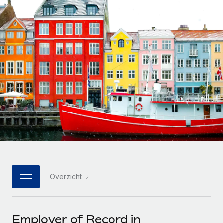
Zzp'ers internationaal onboarden en beheren
Betalingscalculator voor zzp'ers
Inloggen
Nederlands
Ontdek valuta-opties en betaalsnelheden voor
PEO
GROEIFASE
internationale zzp'ers
Ingewikkelde HR-taken eenvoudig uitbesteden
Français
Start-ups
Flexibele global HR en payroll solutions voor groeiende
LEREN MET REMOTE
Deutsch
bedrijven
INFRASTRUCTUUR
Onderzoek en gidsen
Remote Embedded
Mid-market
Español
HR naadloos in workflows integreren
Casestudy's
Teams uitbreiden met HR solutions op maat
Italiano
Platform
HR-woordenlijst
Enterprise
Ingebouwde essentiële HR-functies voor je team
Global HR voor grote bedrijven
Português (Portugal)
Checklists en templates
Verbinden
Nieuw
Bibliotheek met functiebeschrijvingen
日本語
AI-tools koppelen aan Remote met onze MCP
WERK MET ONS SAMEN
Overzicht
Strategische technologiepartners
Webinars
Integraties
한국어
Integreer global HR flexibel in je platform
Processen stroomlijnen met essentiële zakelijke tools
Evenementen
中文（简体）
Een partner worden
Employer of Record in
Newsroom