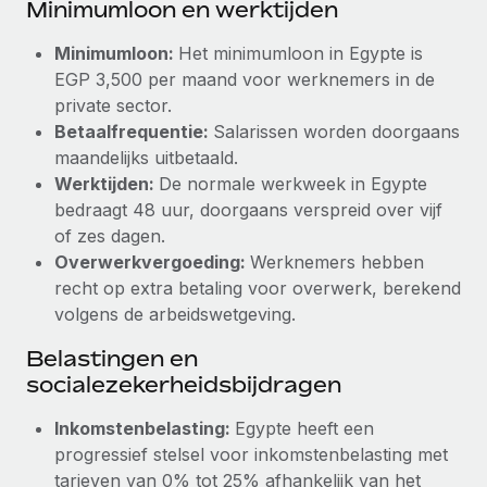
Minimumloon en werktijden
up op het gebied van gezondheid en welzijn,...
Secundaire arbeidsvoorwaarden
BLOG
Minimumloon:
Het minimumloon in Egypte is
Eenvoudig secundaire arbeidsvoorwaarden
Meer informatie
EGP 3,500 per maand voor werknemers in de
beheren
Productupdates van Remote: Gusto- en Xero-
private sector.
integraties en Contractor Management Plus
Betaalfrequentie:
Salarissen worden doorgaans
maandelijks uitbetaald.
Het blijft de missie van Remote om alle soorten bedrijven
Werktijden:
De normale werkweek in Egypte
te helpen bij het aannemen, beheren en...
bedraagt 48 uur, doorgaans verspreid over vijf
Meer informatie
of zes dagen.
Overwerkvergoeding:
Werknemers hebben
recht op extra betaling voor overwerk, berekend
Hoe Phiture 55 werknemers in 19 landen
volgens de arbeidswetgeving.
beheert met Remote
Belastingen en
Phiture, een toonaangevende leider in de wereldwijde
socialezekerheidsbijdragen
mobiele groeiadviessector, zet zich sinds 2016...
Meer informatie
Inkomstenbelasting:
Egypte heeft een
progressief stelsel voor inkomstenbelasting met
tarieven van 0% tot 25% afhankelijk van het