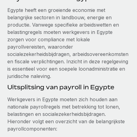
Ontdek hoe je met ons kunt samenwerken
DIENSTEN
Egypte heeft een groeiende economie met
Inzicht in salaris en talent
Vraag een expert
Remote Build
Binnenkort beschikbaar
belangrijke sectoren in landbouw, energie en
Krijg hulp van global HR- en juridische experts
Integraties en advies over AI-automatiseringen
productie. Vanwege specifieke arbeidswetten en
Inzichtencentrum
belastingregels moeten werkgevers in Egypte
Achtergrondonderzoek
Support
zorgen voor compliance met lokale
Vereenvoudig het screeningsproces van
CASESTUDY'S
payrollvereisten, waaronder
kandidaten
Alle bronnen bekijken
socialezekerheidsbijdragen, arbeidsovereenkomsten
Hoe AI-pionier Weaviate zijn team met 120%
en fiscale verplichtingen. Inzicht in deze regelgeving
liet groeien met Remote
Compliance Watchtower
is essentieel voor een soepele loonadministratie en
Blijf compliance-risico's voor
BLOG
Weaviate in één oogopslag Weaviate bouwt open source,
juridische naleving.
AI-first infrastructuur. De missie van het...
Global Payroll
Apparaatbeheer
Uitsplitsing van payroll in Egypte
Lever en track wereldwijd IT-middelen
Meer informatie
EOR en PEO
Werkgevers in Egypte moeten zich houden aan
Entiteiten oprichten
Contractor Management
nationale payrollregels met betrekking tot lonen,
Stel snel compliant entiteiten op
Reverse Tech's strategische samenwerking
belastingen en socialezekerheidsbijdragen.
Belastingen
met Remote voor contractor management en
Hieronder volgt een overzicht van de belangrijkste
Mobiliteit en overplaatsing
payroll
payrollcomponenten:
Naar de blog
Plaats werknemers moeiteloos over
Reverse Tech in een oogopslag Reverse Tech, een start-