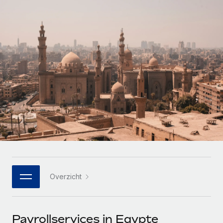
Zzp'ers internationaal onboarden en beheren
Betalingscalculator voor zzp'ers
Inloggen
Nederlands
Ontdek valuta-opties en betaalsnelheden voor
PEO
GROEIFASE
internationale zzp'ers
Ingewikkelde HR-taken eenvoudig uitbesteden
Français
Start-ups
Flexibele global HR en payroll solutions voor groeiende
LEREN MET REMOTE
Deutsch
bedrijven
INFRASTRUCTUUR
Onderzoek en gidsen
Remote Embedded
Mid-market
Español
HR naadloos in workflows integreren
Casestudy's
Teams uitbreiden met HR solutions op maat
Italiano
Platform
HR-woordenlijst
Enterprise
Ingebouwde essentiële HR-functies voor je team
Global HR voor grote bedrijven
Português (Portugal)
Checklists en templates
Verbinden
Nieuw
Bibliotheek met functiebeschrijvingen
日本語
AI-tools koppelen aan Remote met onze MCP
WERK MET ONS SAMEN
Overzicht
Strategische technologiepartners
Webinars
Integraties
한국어
Integreer global HR flexibel in je platform
Processen stroomlijnen met essentiële zakelijke tools
Evenementen
中文（简体）
Een partner worden
Payrollservices in Egypte
Newsroom