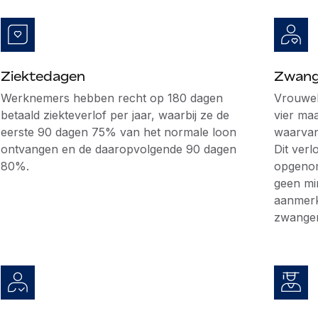
Ziektedagen
Zwang
Werknemers hebben recht op 180 dagen
Vrouwel
betaald ziekteverlof per jaar, waarbij ze de
vier ma
eerste 90 dagen 75% van het normale loon
waarvan
ontvangen en de daaropvolgende 90 dagen
Dit ver
80%.
opgenom
geen mi
aanmerk
zwanger