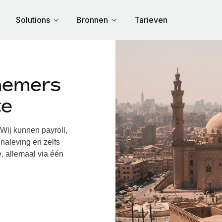
Solutions
Bronnen
Tarieven
nemers
te
ij kunnen payroll,
naleving en zelfs
, allemaal via één