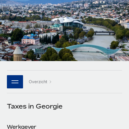
Zzp'ers internationaal onboarden en beheren
Betalingscalculator voor zzp'ers
Inloggen
Nederlands
Ontdek valuta-opties en betaalsnelheden voor
PEO
GROEIFASE
internationale zzp'ers
Ingewikkelde HR-taken eenvoudig uitbesteden
Français
Start-ups
Flexibele global HR en payroll solutions voor groeiende
LEREN MET REMOTE
Deutsch
bedrijven
INFRASTRUCTUUR
Onderzoek en gidsen
Remote Embedded
Mid-market
Español
HR naadloos in workflows integreren
Casestudy's
Teams uitbreiden met HR solutions op maat
Italiano
Platform
HR-woordenlijst
Enterprise
Ingebouwde essentiële HR-functies voor je team
Global HR voor grote bedrijven
Português (Portugal)
Checklists en templates
Overzicht
Verbinden
Nieuw
Bibliotheek met functiebeschrijvingen
日本語
AI-tools koppelen aan Remote met onze MCP
WERK MET ONS SAMEN
Taxes in Georgie
Strategische technologiepartners
Webinars
Integraties
한국어
Integreer global HR flexibel in je platform
Processen stroomlijnen met essentiële zakelijke tools
Evenementen
中文（简体）
Een partner worden
Werkgever
Newsroom