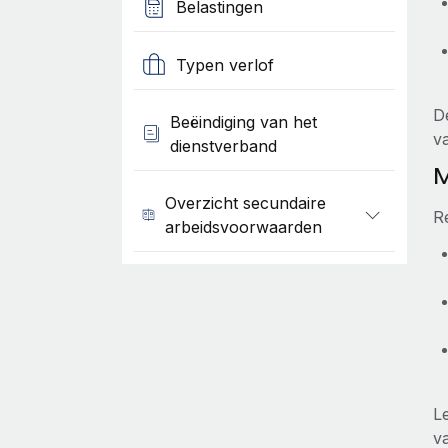
Belastingen
Typen verlof
D
Beëindiging van het
v
dienstverband
M
Overzicht secundaire
R
arbeidsvoorwaarden
L
v