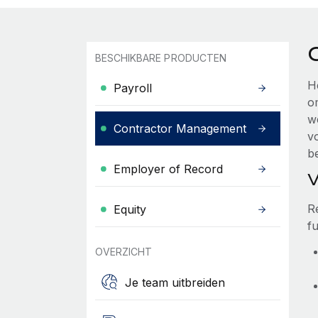
BESCHIKBARE PRODUCTEN
H
Payroll
o
w
Contractor Management
vo
be
Employer of Record
V
R
Equity
fu
OVERZICHT
Je team uitbreiden