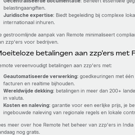
Gecentraliseerde documentatie
: Beheert essentiële ge
belastingaangiften.
Juridische expertise
: Biedt begeleiding bij complexe lo
internationaal inhuren.
e gestroomlijnde aanpak van Remote minimaliseert complian
an zzp'ers voor bedrijven.
oeiteloze betalingen aan zzp'ers met
emote vereenvoudigt betalingen aan zzp'ers met:
Geautomatiseerde verwerking
: goedkeuringen met één 
facturen en realtime bijhouden.
Wereldwijde dekking
: betalingen in meer dan 200+ lande
in valuta.
Kosten en naleving
: garantie voor een eerlijke prijs, je b
ingebouwde naleving van regionale regels en lokale cont
ees meer over hoe Remote het beheer van zzp'ers in India
andaag nog gratis.