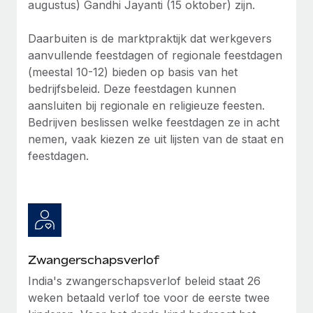
augustus) Gandhi Jayanti (15 oktober) zijn.
Secundaire arbeidsvoorwaarden
BLOG
Eenvoudig secundaire arbeidsvoorwaarden
Daarbuiten is de marktpraktijk dat werkgevers
beheren
aanvullende feestdagen of regionale feestdagen
Productupdates van Remote: Gusto- en Xero-
(meestal 10-12) bieden op basis van het
integraties en Contractor Management Plus
bedrijfsbeleid. Deze feestdagen kunnen
Het blijft de missie van Remote om alle soorten bedrijven
aansluiten bij regionale en religieuze feesten.
te helpen bij het aannemen, beheren en...
Bedrijven beslissen welke feestdagen ze in acht
nemen, vaak kiezen ze uit lijsten van de staat en
Meer informatie
feestdagen.
Hoe Phiture 55 werknemers in 19 landen
beheert met Remote
Phiture, een toonaangevende leider in de wereldwijde
mobiele groeiadviessector, zet zich sinds 2016...
Zwangerschapsverlof
Meer informatie
India's zwangerschapsverlof beleid staat 26
weken betaald verlof toe voor de eerste twee