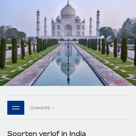
Zzp'ers internationaal onboarden en beheren
Betalingscalculator voor zzp'ers
Inloggen
Nederlands
Ontdek valuta-opties en betaalsnelheden voor
PEO
GROEIFASE
internationale zzp'ers
Ingewikkelde HR-taken eenvoudig uitbesteden
Français
Start-ups
Flexibele global HR en payroll solutions voor groeiende
LEREN MET REMOTE
Deutsch
bedrijven
INFRASTRUCTUUR
Onderzoek en gidsen
Remote Embedded
Mid-market
Español
HR naadloos in workflows integreren
Casestudy's
Teams uitbreiden met HR solutions op maat
Italiano
Platform
HR-woordenlijst
Enterprise
Ingebouwde essentiële HR-functies voor je team
Global HR voor grote bedrijven
Português (Portugal)
Checklists en templates
Verbinden
Nieuw
Bibliotheek met functiebeschrijvingen
日本語
AI-tools koppelen aan Remote met onze MCP
WERK MET ONS SAMEN
Overzicht
Strategische technologiepartners
Webinars
Integraties
한국어
Integreer global HR flexibel in je platform
Processen stroomlijnen met essentiële zakelijke tools
Evenementen
中文（简体）
Een partner worden
Soorten verlof in India
Newsroom