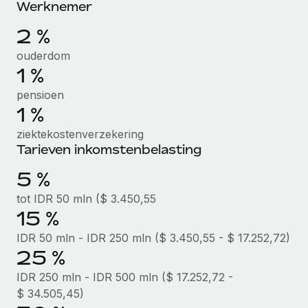
Werknemer
Secundaire arbeidsvoorwaarden
2 %
BLOG
Eenvoudig secundaire arbeidsvoorwaarden
beheren
ouderdom
Productupdates van Remote: Gusto- en Xero-
1 %
integraties en Contractor Management Plus
pensioen
Het blijft de missie van Remote om alle soorten bedrijven
1 %
te helpen bij het aannemen, beheren en...
ziektekostenverzekering
Meer informatie
Tarieven inkomstenbelasting
5 %
Hoe Phiture 55 werknemers in 19 landen
tot IDR 50 mln ($ 3.450,55
beheert met Remote
15 %
Phiture, een toonaangevende leider in de wereldwijde
IDR 50 mln - IDR 250 mln ($ 3.450,55 - $ 17.252,72)
mobiele groeiadviessector, zet zich sinds 2016...
25 %
Meer informatie
IDR 250 mln - IDR 500 mln ($ 17.252,72 -
$ 34.505,45)