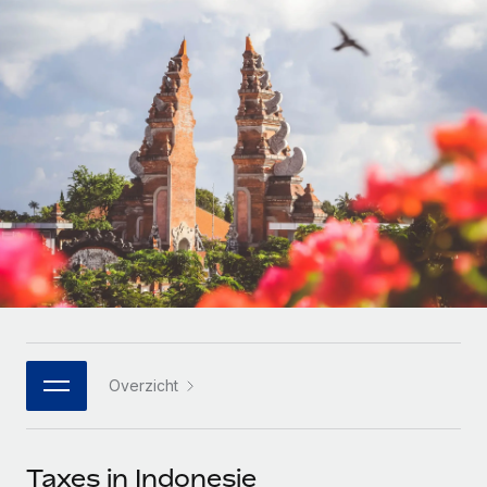
Zzp'ers internationaal onboarden en beheren
Betalingscalculator voor zzp'ers
Inloggen
Nederlands
Ontdek valuta-opties en betaalsnelheden voor
PEO
GROEIFASE
internationale zzp'ers
Ingewikkelde HR-taken eenvoudig uitbesteden
Français
Start-ups
Flexibele global HR en payroll solutions voor groeiende
LEREN MET REMOTE
Deutsch
bedrijven
INFRASTRUCTUUR
Onderzoek en gidsen
Remote Embedded
Mid-market
Español
HR naadloos in workflows integreren
Casestudy's
Teams uitbreiden met HR solutions op maat
Italiano
Platform
HR-woordenlijst
Enterprise
Ingebouwde essentiële HR-functies voor je team
Global HR voor grote bedrijven
Português (Portugal)
Checklists en templates
Verbinden
Nieuw
Bibliotheek met functiebeschrijvingen
日本語
AI-tools koppelen aan Remote met onze MCP
WERK MET ONS SAMEN
Overzicht
Strategische technologiepartners
Webinars
Integraties
한국어
Integreer global HR flexibel in je platform
Processen stroomlijnen met essentiële zakelijke tools
Evenementen
中文（简体）
Een partner worden
Taxes in Indonesie
Newsroom