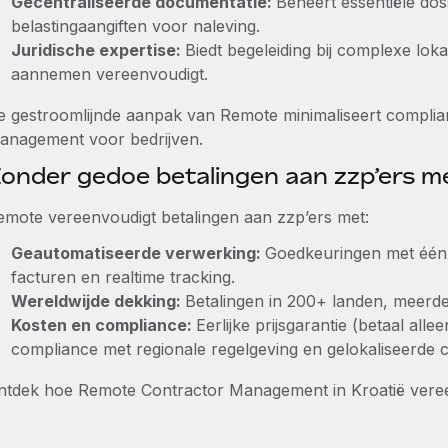
Gecentraliseerde documentatie:
Beheert essentiële dos
belastingaangiften voor naleving.
Juridische expertise:
Biedt begeleiding bij complexe loka
aannemen vereenvoudigt.
e gestroomlijnde aanpak van Remote minimaliseert complian
anagement voor bedrijven.
onder gedoe betalingen aan zzp’ers 
emote vereenvoudigt betalingen aan zzp’ers met:
Geautomatiseerde verwerking:
Goedkeuringen met één k
facturen en realtime tracking.
Wereldwijde dekking:
Betalingen in 200+ landen, meerdere
Kosten en compliance:
Eerlijke prijsgarantie (betaal all
compliance met regionale regelgeving en gelokaliseerde 
ntdek hoe Remote Contractor Management in Kroatië vere