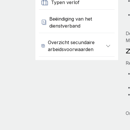
Typen verlof
Beëindiging van het
dienstverband
D
M
Overzicht secundaire
arbeidsvoorwaarden
Z
R
O