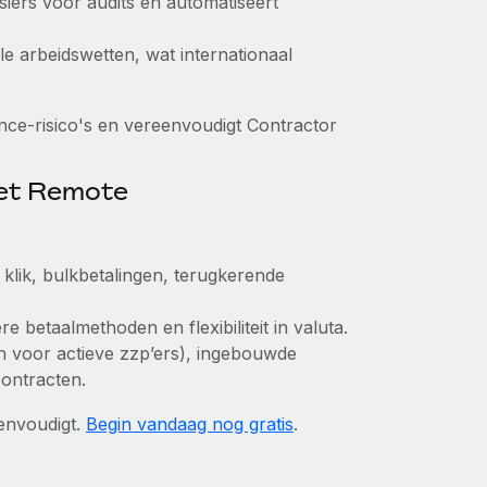
siers voor audits en automatiseert
le arbeidswetten, wat internationaal
ce-risico's en vereenvoudigt Contractor
met Remote
lik, bulkbetalingen, terugkerende
 betaalmethoden en flexibiliteit in valuta.
een voor actieve zzp’ers), ingebouwde
contracten.
envoudigt.
Begin vandaag nog gratis
.