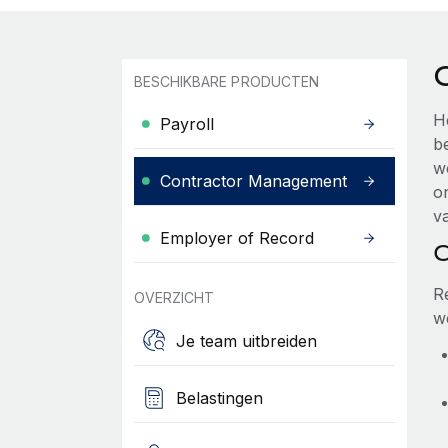
BESCHIKBARE PRODUCTEN
H
Payroll
b
w
Contractor Management
o
va
Employer of Record
C
R
OVERZICHT
w
Je team uitbreiden
Belastingen