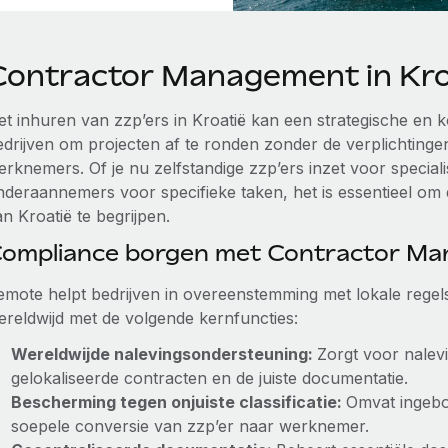
Contractor Management in Kro
et inhuren van zzp’ers in Kroatië kan een strategische en 
edrijven om projecten af te ronden zonder de verplichting
erknemers. Of je nu zelfstandige zzp’ers inzet voor special
nderaannemers voor specifieke taken, het is essentieel om 
n Kroatië te begrijpen.
ompliance borgen met Contractor M
emote helpt bedrijven in overeenstemming met lokale regels
ereldwijd met de volgende kernfuncties:
Wereldwijde nalevingsondersteuning:
Zorgt voor nalev
gelokaliseerde contracten en de juiste documentatie.
Bescherming tegen onjuiste classificatie:
Omvat ingebo
soepele conversie van zzp’er naar werknemer.