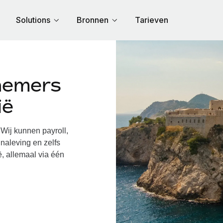
Solutions
Bronnen
Tarieven
nemers
ië
Wij kunnen payroll,
naleving en zelfs
ë, allemaal via één