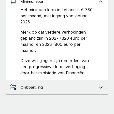
Minimumloon
up op het gebied van gezondheid en welzijn,...
Secundaire arbeidsvoorwaarden
Het minimum loon in Letland is € 780
BLOG
Eenvoudig secundaire arbeidsvoorwaarden
Meer informatie
per maand, met ingang van januari
beheren
2026.
Productupdates van Remote: Gusto- en Xero-
integraties en Contractor Management Plus
Merk op dat verdere verhogingen
Het blijft de missie van Remote om alle soorten bedrijven
gepland zijn in 2027 (820 euro per
te helpen bij het aannemen, beheren en...
maand) en 2028 (860 euro per
maand).
Meer informatie
Deze wijzigingen zijn onderdeel van
een progressieve loonsverhoging
Hoe Phiture 55 werknemers in 19 landen
door het ministerie van Financiën.
beheert met Remote
Phiture, een toonaangevende leider in de wereldwijde
Onboarding
mobiele groeiadviessector, zet zich sinds 2016...
Meer informatie