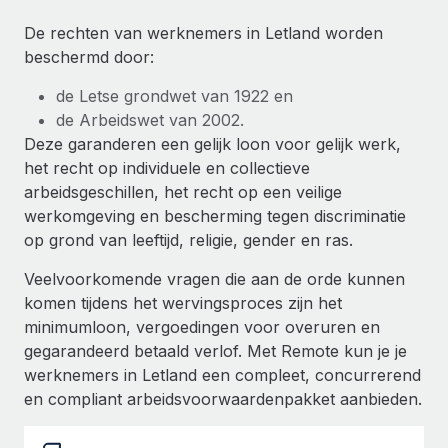
Ontdek hoe je met ons kunt samenwerken
DIENSTEN
De rechten van werknemers in Letland worden
Inzicht in salaris en talent
Vraag een expert
Remote Build
Binnenkort beschikbaar
beschermd door:
Krijg hulp van global HR- en juridische experts
Integraties en advies over AI-automatiseringen
Inzichtencentrum
de Letse grondwet van 1922 en
Achtergrondonderzoek
de Arbeidswet van 2002.
Support
Vereenvoudig het screeningsproces van
CASESTUDY'S
Deze garanderen een gelijk loon voor gelijk werk,
kandidaten
Alle bronnen bekijken
het recht op individuele en collectieve
Hoe AI-pionier Weaviate zijn team met 120%
arbeidsgeschillen, het recht op een veilige
liet groeien met Remote
Compliance Watchtower
werkomgeving en bescherming tegen discriminatie
Blijf compliance-risico's voor
BLOG
Weaviate in één oogopslag Weaviate bouwt open source,
op grond van leeftijd, religie, gender en ras.
AI-first infrastructuur. De missie van het...
Global Payroll
Apparaatbeheer
Veelvoorkomende vragen die aan de orde kunnen
Lever en track wereldwijd IT-middelen
Meer informatie
komen tijdens het wervingsproces zijn het
EOR en PEO
minimumloon, vergoedingen voor overuren en
Entiteiten oprichten
Contractor Management
gegarandeerd betaald verlof. Met Remote kun je je
Stel snel compliant entiteiten op
Reverse Tech's strategische samenwerking
werknemers in Letland een compleet, concurrerend
Belastingen
met Remote voor contractor management en
en compliant arbeidsvoorwaardenpakket aanbieden.
Mobiliteit en overplaatsing
payroll
Naar de blog
Plaats werknemers moeiteloos over
Reverse Tech in een oogopslag Reverse Tech, een start-