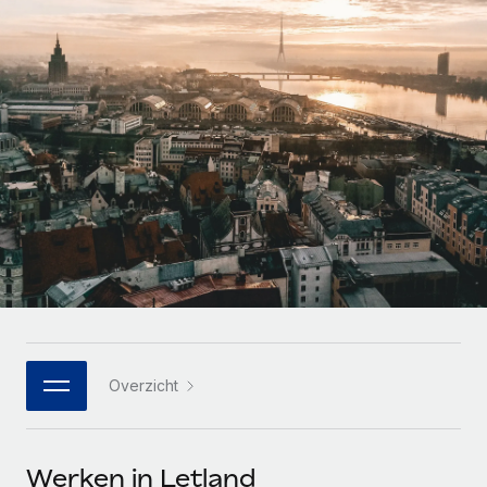
Zzp'ers internationaal onboarden en beheren
Betalingscalculator voor zzp'ers
Inloggen
Nederlands
Ontdek valuta-opties en betaalsnelheden voor
PEO
GROEIFASE
internationale zzp'ers
Ingewikkelde HR-taken eenvoudig uitbesteden
Français
Start-ups
Flexibele global HR en payroll solutions voor groeiende
LEREN MET REMOTE
Deutsch
bedrijven
INFRASTRUCTUUR
Onderzoek en gidsen
Remote Embedded
Mid-market
Español
HR naadloos in workflows integreren
Casestudy's
Teams uitbreiden met HR solutions op maat
Italiano
Platform
HR-woordenlijst
Enterprise
Ingebouwde essentiële HR-functies voor je team
Global HR voor grote bedrijven
Português (Portugal)
Checklists en templates
Verbinden
Nieuw
Bibliotheek met functiebeschrijvingen
日本語
AI-tools koppelen aan Remote met onze MCP
WERK MET ONS SAMEN
Overzicht
Strategische technologiepartners
Webinars
Integraties
한국어
Integreer global HR flexibel in je platform
Processen stroomlijnen met essentiële zakelijke tools
Evenementen
中文（简体）
Een partner worden
Werken in Letland
Newsroom