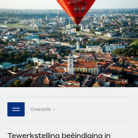
Zzp'ers internationaal onboarden en beheren
Betalingscalculator voor zzp'ers
Inloggen
Nederlands
Ontdek valuta-opties en betaalsnelheden voor
PEO
GROEIFASE
internationale zzp'ers
Ingewikkelde HR-taken eenvoudig uitbesteden
Français
Start-ups
Flexibele global HR en payroll solutions voor groeiende
LEREN MET REMOTE
Deutsch
bedrijven
INFRASTRUCTUUR
Onderzoek en gidsen
Remote Embedded
Mid-market
Español
HR naadloos in workflows integreren
Casestudy's
Teams uitbreiden met HR solutions op maat
Italiano
Platform
HR-woordenlijst
Enterprise
Ingebouwde essentiële HR-functies voor je team
Global HR voor grote bedrijven
Português (Portugal)
Checklists en templates
Verbinden
Nieuw
Bibliotheek met functiebeschrijvingen
日本語
AI-tools koppelen aan Remote met onze MCP
WERK MET ONS SAMEN
Overzicht
Strategische technologiepartners
Webinars
Integraties
한국어
Integreer global HR flexibel in je platform
Processen stroomlijnen met essentiële zakelijke tools
Evenementen
中文（简体）
Een partner worden
Tewerkstelling beëindiging in
Newsroom