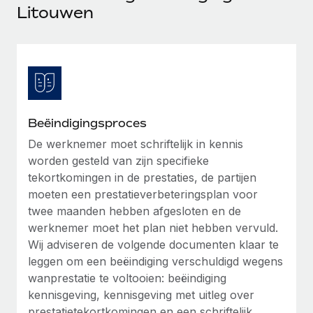
Ontdek hoe je met ons kunt samenwerken
DIENSTEN
Litouwen
Inzicht in salaris en talent
Vraag een expert
Remote Build
Binnenkort beschikbaar
Krijg hulp van global HR- en juridische experts
Integraties en advies over AI-automatiseringen
Inzichtencentrum
Achtergrondonderzoek
Support
Vereenvoudig het screeningsproces van
CASESTUDY'S
kandidaten
Alle bronnen bekijken
Beëindigingsproces
Compliance Watchtower
De werknemer moet schriftelijk in kennis
worden gesteld van zijn specifieke
Blijf compliance-risico's voor
BLOG
tekortkomingen in de prestaties, de partijen
Global Payroll
Apparaatbeheer
moeten een prestatieverbeteringsplan voor
Lever en track wereldwijd IT-middelen
twee maanden hebben afgesloten en de
EOR en PEO
werknemer moet het plan niet hebben vervuld.
Entiteiten oprichten
Contractor Management
Wij adviseren de volgende documenten klaar te
Stel snel compliant entiteiten op
leggen om een beëindiging verschuldigd wegens
Belastingen
wanprestatie te voltooien: beëindiging
Mobiliteit en overplaatsing
kennisgeving, kennisgeving met uitleg over
Naar de blog
Plaats werknemers moeiteloos over
prestatietekortkomingen en een schriftelijk