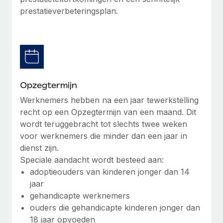
prestatieverbeteringsplan.
Secundaire arbeidsvoorwaarden
BLOG
Eenvoudig secundaire arbeidsvoorwaarden
beheren
Productupdates van Remote: Gusto- en Xero-
integraties en Contractor Management Plus
Het blijft de missie van Remote om alle soorten bedrijven
te helpen bij het aannemen, beheren en...
Opzegtermijn
Werknemers hebben na een jaar tewerkstelling
Meer informatie
recht op een Opzegtermijn van een maand. Dit
wordt teruggebracht tot slechts twee weken
voor werknemers die minder dan een jaar in
Hoe Phiture 55 werknemers in 19 landen
dienst zijn.
beheert met Remote
Speciale aandacht wordt besteed aan:
Phiture, een toonaangevende leider in de wereldwijde
adoptieouders van kinderen jonger dan 14
mobiele groeiadviessector, zet zich sinds 2016...
jaar
gehandicapte werknemers
Meer informatie
ouders die gehandicapte kinderen jonger dan
18 jaar opvoeden