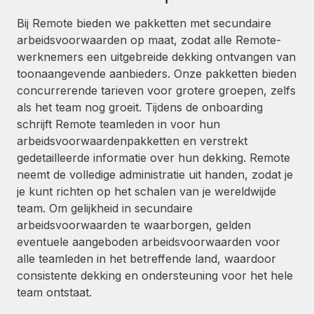
Ontdek hoe je met ons kunt samenwerken
DIENSTEN
Bij Remote bieden we pakketten met secundaire
Inzicht in salaris en talent
Vraag een expert
Remote Build
Binnenkort beschikbaar
arbeidsvoorwaarden op maat, zodat alle Remote-
Krijg hulp van global HR- en juridische experts
Integraties en advies over AI-automatiseringen
werknemers een uitgebreide dekking ontvangen van
Inzichtencentrum
toonaangevende aanbieders. Onze pakketten bieden
Achtergrondonderzoek
Support
concurrerende tarieven voor grotere groepen, zelfs
Vereenvoudig het screeningsproces van
CASESTUDY'S
als het team nog groeit. Tijdens de onboarding
kandidaten
Alle bronnen bekijken
schrijft Remote teamleden in voor hun
arbeidsvoorwaardenpakketten en verstrekt
Compliance Watchtower
gedetailleerde informatie over hun dekking. Remote
Blijf compliance-risico's voor
BLOG
neemt de volledige administratie uit handen, zodat je
Global Payroll
je kunt richten op het schalen van je wereldwijde
Apparaatbeheer
team. Om gelijkheid in secundaire
Lever en track wereldwijd IT-middelen
EOR en PEO
arbeidsvoorwaarden te waarborgen, gelden
Entiteiten oprichten
eventuele aangeboden arbeidsvoorwaarden voor
Contractor Management
Stel snel compliant entiteiten op
alle teamleden in het betreffende land, waardoor
Belastingen
consistente dekking en ondersteuning voor het hele
Mobiliteit en overplaatsing
team ontstaat.
Naar de blog
Plaats werknemers moeiteloos over