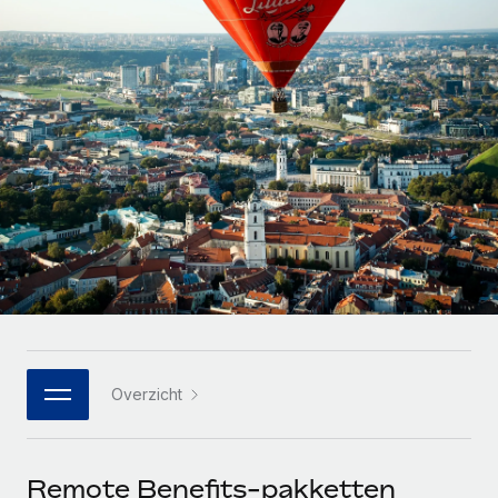
Zzp'ers internationaal onboarden en beheren
Betalingscalculator voor zzp'ers
Inloggen
Nederlands
Ontdek valuta-opties en betaalsnelheden voor
PEO
GROEIFASE
internationale zzp'ers
Ingewikkelde HR-taken eenvoudig uitbesteden
Français
Start-ups
Flexibele global HR en payroll solutions voor groeiende
LEREN MET REMOTE
Deutsch
bedrijven
INFRASTRUCTUUR
Onderzoek en gidsen
Remote Embedded
Mid-market
Español
HR naadloos in workflows integreren
Casestudy's
Teams uitbreiden met HR solutions op maat
Italiano
Platform
HR-woordenlijst
Enterprise
Ingebouwde essentiële HR-functies voor je team
Global HR voor grote bedrijven
Português (Portugal)
Checklists en templates
Verbinden
Nieuw
Bibliotheek met functiebeschrijvingen
日本語
AI-tools koppelen aan Remote met onze MCP
WERK MET ONS SAMEN
Overzicht
Strategische technologiepartners
Webinars
Integraties
한국어
Integreer global HR flexibel in je platform
Processen stroomlijnen met essentiële zakelijke tools
Evenementen
中文（简体）
Een partner worden
Remote Benefits-pakketten
Newsroom