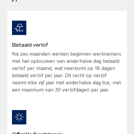
Ontdek hoe je met ons kunt samenwerken
DIENSTEN
Inzicht in salaris en talent
Vraag een expert
Remote Build
Binnenkort beschikbaar
Krijg hulp van global HR- en juridische experts
Integraties en advies over AI-automatiseringen
Inzichtencentrum
Achtergrondonderzoek
Support
Vereenvoudig het screeningsproces van
CASESTUDY'S
Betaald verlof
kandidaten
Alle bronnen bekijken
Na zes maanden werken beginnen werknemers
met het opbouwen van anderhalve dag betaald
Compliance Watchtower
verlof per maand, wat neerkomt op 18 dagen
Blijf compliance-risico's voor
BLOG
betaald verlof per jaar. Dit recht op verlof
Global Payroll
Apparaatbeheer
neemt elke vijf jaar met anderhalve dag toe, met
Lever en track wereldwijd IT-middelen
een maximum van 30 verlofdagen per jaar.
EOR en PEO
Entiteiten oprichten
Contractor Management
Stel snel compliant entiteiten op
Belastingen
Mobiliteit en overplaatsing
Naar de blog
Plaats werknemers moeiteloos over