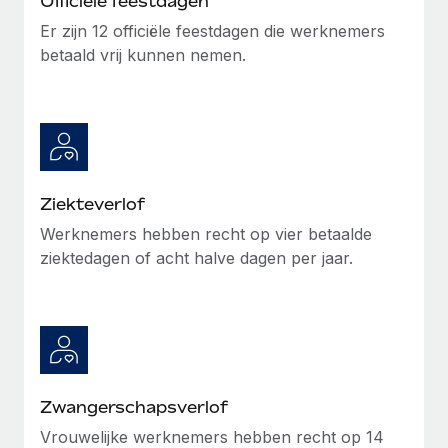
Officiële feestdagen
Secundaire arbeidsvoorwaarden
Er zijn 12 officiële feestdagen die werknemers
BLOG
Eenvoudig secundaire arbeidsvoorwaarden
betaald vrij kunnen nemen.
beheren
Productupdates van Remote: Gusto- en Xero-
integraties en Contractor Management Plus
Het blijft de missie van Remote om alle soorten bedrijven
te helpen bij het aannemen, beheren en...
Ziekteverlof
Meer informatie
Werknemers hebben recht op vier betaalde
ziektedagen of acht halve dagen per jaar.
Hoe Phiture 55 werknemers in 19 landen
beheert met Remote
Phiture, een toonaangevende leider in de wereldwijde
mobiele groeiadviessector, zet zich sinds 2016...
Meer informatie
Zwangerschapsverlof
Vrouwelijke werknemers hebben recht op 14