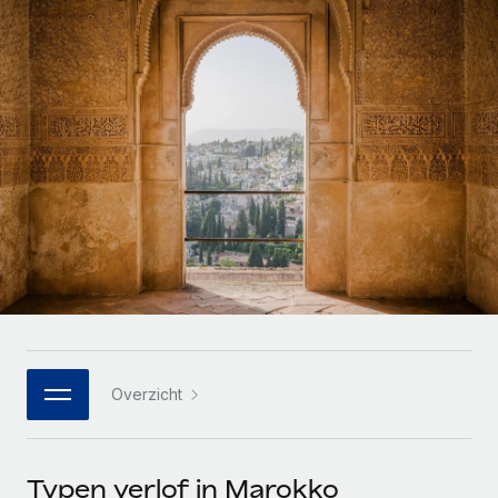
Zzp'ers internationaal onboarden en beheren
Betalingscalculator voor zzp'ers
Inloggen
Nederlands
Ontdek valuta-opties en betaalsnelheden voor
PEO
GROEIFASE
internationale zzp'ers
Ingewikkelde HR-taken eenvoudig uitbesteden
Français
Start-ups
Flexibele global HR en payroll solutions voor groeiende
LEREN MET REMOTE
Deutsch
bedrijven
INFRASTRUCTUUR
Onderzoek en gidsen
Remote Embedded
Mid-market
Español
HR naadloos in workflows integreren
Casestudy's
Teams uitbreiden met HR solutions op maat
Italiano
Platform
HR-woordenlijst
Enterprise
Ingebouwde essentiële HR-functies voor je team
Global HR voor grote bedrijven
Português (Portugal)
Checklists en templates
Verbinden
Nieuw
Bibliotheek met functiebeschrijvingen
日本語
AI-tools koppelen aan Remote met onze MCP
WERK MET ONS SAMEN
Overzicht
Strategische technologiepartners
Webinars
Integraties
한국어
Integreer global HR flexibel in je platform
Processen stroomlijnen met essentiële zakelijke tools
Evenementen
中文（简体）
Een partner worden
Typen verlof in Marokko
Newsroom