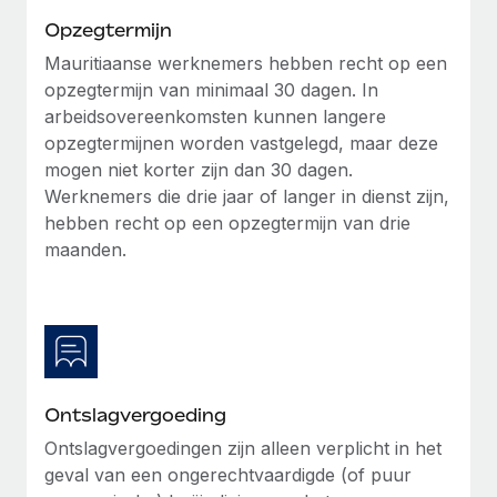
Opzegtermijn
Secundaire arbeidsvoorwaarden
BLOG
Eenvoudig secundaire arbeidsvoorwaarden
Mauritiaanse werknemers hebben recht op een
beheren
opzegtermijn van minimaal 30 dagen. In
Productupdates van Remote: Gusto- en Xero-
arbeidsovereenkomsten kunnen langere
integraties en Contractor Management Plus
opzegtermijnen worden vastgelegd, maar deze
Het blijft de missie van Remote om alle soorten bedrijven
mogen niet korter zijn dan 30 dagen.
te helpen bij het aannemen, beheren en...
Werknemers die drie jaar of langer in dienst zijn,
hebben recht op een opzegtermijn van drie
Meer informatie
maanden.
Hoe Phiture 55 werknemers in 19 landen
beheert met Remote
Phiture, een toonaangevende leider in de wereldwijde
mobiele groeiadviessector, zet zich sinds 2016...
Ontslagvergoeding
Meer informatie
Ontslagvergoedingen zijn alleen verplicht in het
geval van een ongerechtvaardigde (of puur