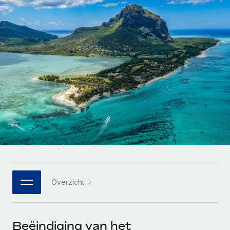
Zzp'ers internationaal onboarden en beheren
Betalingscalculator voor zzp'ers
Inloggen
Nederlands
Ontdek valuta-opties en betaalsnelheden voor
PEO
GROEIFASE
internationale zzp'ers
Ingewikkelde HR-taken eenvoudig uitbesteden
Français
Start-ups
Flexibele global HR en payroll solutions voor groeiende
LEREN MET REMOTE
Deutsch
bedrijven
INFRASTRUCTUUR
Onderzoek en gidsen
Remote Embedded
Mid-market
Español
HR naadloos in workflows integreren
Casestudy's
Teams uitbreiden met HR solutions op maat
Italiano
Platform
HR-woordenlijst
Enterprise
Ingebouwde essentiële HR-functies voor je team
Global HR voor grote bedrijven
Português (Portugal)
Checklists en templates
Verbinden
Nieuw
Bibliotheek met functiebeschrijvingen
日本語
AI-tools koppelen aan Remote met onze MCP
WERK MET ONS SAMEN
Overzicht
Strategische technologiepartners
Webinars
Integraties
한국어
Integreer global HR flexibel in je platform
Processen stroomlijnen met essentiële zakelijke tools
Evenementen
中文（简体）
Een partner worden
Beëindiging van het
Newsroom