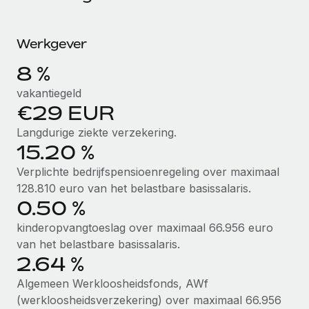
Ontdek hoe je met ons kunt samenwerken
DIENSTEN
Inzicht in salaris en talent
Vraag een expert
Remote Build
Binnenkort beschikbaar
Werkgever
Krijg hulp van global HR- en juridische experts
Integraties en advies over AI-automatiseringen
Inzichtencentrum
8 %
Achtergrondonderzoek
Support
vakantiegeld
Vereenvoudig het screeningsproces van
CASESTUDY'S
€29 EUR
kandidaten
Alle bronnen bekijken
Langdurige ziekte verzekering.
Compliance Watchtower
15.20 %
Blijf compliance-risico's voor
BLOG
Verplichte bedrijfspensioenregeling over maximaal
Global Payroll
128.810 euro van het belastbare basissalaris.
Apparaatbeheer
0.50 %
Lever en track wereldwijd IT-middelen
EOR en PEO
kinderopvangtoeslag over maximaal 66.956 euro
Entiteiten oprichten
Contractor Management
van het belastbare basissalaris.
Stel snel compliant entiteiten op
2.64 %
Belastingen
Mobiliteit en overplaatsing
Algemeen Werkloosheidsfonds, AWf
Naar de blog
Plaats werknemers moeiteloos over
(werkloosheidsverzekering) over maximaal 66.956