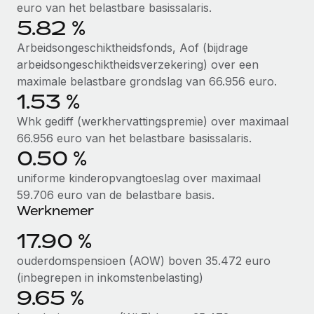
euro van het belastbare basissalaris.
Secundaire arbeidsvoorwaarden
5.82 %
BLOG
Eenvoudig secundaire arbeidsvoorwaarden
Arbeidsongeschiktheidsfonds, Aof (bijdrage
beheren
arbeidsongeschiktheidsverzekering) over een
Productupdates van Remote: Gusto- en Xero-
integraties en Contractor Management Plus
maximale belastbare grondslag van 66.956 euro.
1.53 %
Het blijft de missie van Remote om alle soorten bedrijven
te helpen bij het aannemen, beheren en...
Whk gediff (werkhervattingspremie) over maximaal
66.956 euro van het belastbare basissalaris.
Meer informatie
0.50 %
uniforme kinderopvangtoeslag over maximaal
59.706 euro van de belastbare basis.
Hoe Phiture 55 werknemers in 19 landen
beheert met Remote
Werknemer
Phiture, een toonaangevende leider in de wereldwijde
17.90 %
mobiele groeiadviessector, zet zich sinds 2016...
ouderdomspensioen (AOW) boven 35.472 euro
Meer informatie
(inbegrepen in inkomstenbelasting)
9.65 %