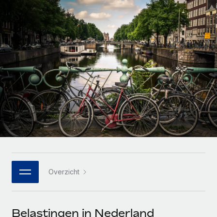
Zzp'ers internationaal onboarden en beheren
Betalingscalculator voor zzp'ers
Inloggen
Nederlands
Ontdek valuta-opties en betaalsnelheden voor
PEO
GROEIFASE
internationale zzp'ers
Ingewikkelde HR-taken eenvoudig uitbesteden
Français
Start-ups
Flexibele global HR en payroll solutions voor groeiende
LEREN MET REMOTE
Deutsch
bedrijven
INFRASTRUCTUUR
Onderzoek en gidsen
Remote Embedded
Mid-market
Español
HR naadloos in workflows integreren
Casestudy's
Teams uitbreiden met HR solutions op maat
Italiano
Platform
HR-woordenlijst
Enterprise
Ingebouwde essentiële HR-functies voor je team
Global HR voor grote bedrijven
Português (Portugal)
Checklists en templates
Verbinden
Nieuw
Bibliotheek met functiebeschrijvingen
日本語
AI-tools koppelen aan Remote met onze MCP
WERK MET ONS SAMEN
Overzicht
Strategische technologiepartners
Webinars
Integraties
한국어
Integreer global HR flexibel in je platform
Processen stroomlijnen met essentiële zakelijke tools
Evenementen
中文（简体）
Een partner worden
Belastingen in Nederland
Newsroom