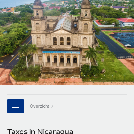
Zzp'ers internationaal onboarden en beheren
Betalingscalculator voor zzp'ers
Inloggen
Nederlands
Ontdek valuta-opties en betaalsnelheden voor
PEO
GROEIFASE
internationale zzp'ers
Ingewikkelde HR-taken eenvoudig uitbesteden
Français
Start-ups
Flexibele global HR en payroll solutions voor groeiende
LEREN MET REMOTE
Deutsch
bedrijven
INFRASTRUCTUUR
Onderzoek en gidsen
Remote Embedded
Mid-market
Español
HR naadloos in workflows integreren
Casestudy's
Teams uitbreiden met HR solutions op maat
Italiano
Platform
HR-woordenlijst
Enterprise
Ingebouwde essentiële HR-functies voor je team
Global HR voor grote bedrijven
Português (Portugal)
Checklists en templates
Verbinden
Nieuw
Bibliotheek met functiebeschrijvingen
日本語
AI-tools koppelen aan Remote met onze MCP
WERK MET ONS SAMEN
Overzicht
Strategische technologiepartners
Webinars
Integraties
한국어
Integreer global HR flexibel in je platform
Processen stroomlijnen met essentiële zakelijke tools
Evenementen
中文（简体）
Een partner worden
Taxes in Nicaragua
Newsroom