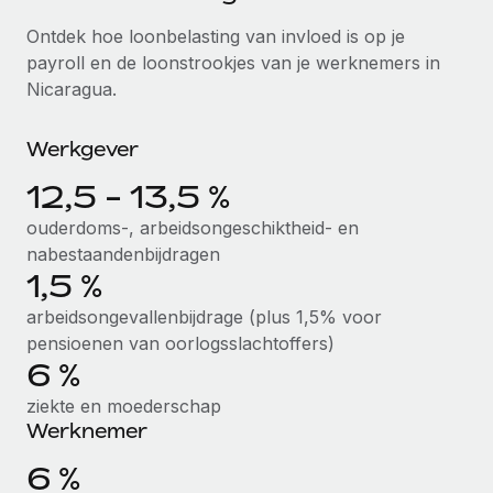
Ontdek hoe je met ons kunt samenwerken
DIENSTEN
Ontdek hoe loonbelasting van invloed is op je
Inzicht in salaris en talent
Vraag een expert
Remote Build
Binnenkort beschikbaar
payroll en de loonstrookjes van je werknemers in
Krijg hulp van global HR- en juridische experts
Integraties en advies over AI-automatiseringen
Nicaragua.
Inzichtencentrum
Achtergrondonderzoek
Support
Werkgever
Vereenvoudig het screeningsproces van
CASESTUDY'S
kandidaten
Alle bronnen bekijken
12,5 - 13,5 %
Compliance Watchtower
ouderdoms-, arbeidsongeschiktheid- en
Blijf compliance-risico's voor
nabestaandenbijdragen
BLOG
1,5 %
Global Payroll
Apparaatbeheer
arbeidsongevallenbijdrage (plus 1,5% voor
Lever en track wereldwijd IT-middelen
EOR en PEO
pensioenen van oorlogsslachtoffers)
6 %
Entiteiten oprichten
Contractor Management
Stel snel compliant entiteiten op
ziekte en moederschap
Belastingen
Werknemer
Mobiliteit en overplaatsing
Naar de blog
6 %
Plaats werknemers moeiteloos over