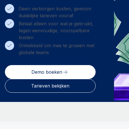
Geen verborgen kosten, gewoon
duidelijke tarieven vooraf
Betaal alleen voor wat je gebruikt,
tegen eenvoudige, voorspelbare
kosten
Ontwikkeld om mee te groeien met
globale teams
Demo boeken
Tarieven bekijken