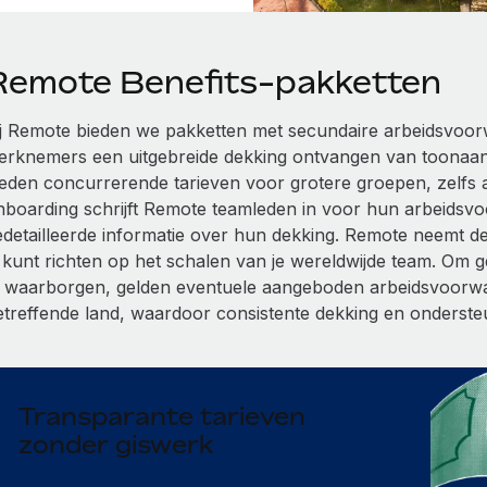
Remote Benefits-pakketten
ij Remote bieden we pakketten met secundaire arbeidsvoor
erknemers een uitgebreide dekking ontvangen van toonaa
ieden concurrerende tarieven voor grotere groepen, zelfs al
nboarding schrijft Remote teamleden in voor hun arbeidsv
edetailleerde informatie over hun dekking. Remote neemt de v
e kunt richten op het schalen van je wereldwijde team. Om 
e waarborgen, gelden eventuele aangeboden arbeidsvoorwaa
etreffende land, waardoor consistente dekking en ondersteu
Transparante tarieven
zonder giswerk