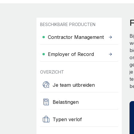
BESCHIKBARE PRODUCTEN
B
Contractor Management
w
b
Employer of Record
o
g
j
OVERZICHT
t
Je team uitbreiden
b
Belastingen
Typen verlof