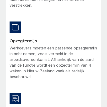
verstrekken.
Secundaire arbeidsvoorwaarden
BLOG
Eenvoudig secundaire arbeidsvoorwaarden
beheren
Productupdates van Remote: Gusto- en Xero-
integraties en Contractor Management Plus
Het blijft de missie van Remote om alle soorten bedrijven
te helpen bij het aannemen, beheren en...
Opzegtermijn
Werkgevers moeten een passende opzegtermijn
Meer informatie
in acht nemen, zoals vermeld in de
arbeidsovereenkomst. Afhankelijk van de aard
van de functie wordt een opzegtermijn van 4
Hoe Phiture 55 werknemers in 19 landen
weken in Nieuw-Zeeland vaak als redelijk
beheert met Remote
beschouwd.
Phiture, een toonaangevende leider in de wereldwijde
mobiele groeiadviessector, zet zich sinds 2016...
Meer informatie