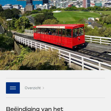
Zzp'ers internationaal onboarden en beheren
Betalingscalculator voor zzp'ers
Inloggen
Nederlands
Ontdek valuta-opties en betaalsnelheden voor
PEO
GROEIFASE
internationale zzp'ers
Ingewikkelde HR-taken eenvoudig uitbesteden
Français
Start-ups
Flexibele global HR en payroll solutions voor groeiende
LEREN MET REMOTE
Deutsch
bedrijven
INFRASTRUCTUUR
Onderzoek en gidsen
Remote Embedded
Mid-market
Español
HR naadloos in workflows integreren
Casestudy's
Teams uitbreiden met HR solutions op maat
Italiano
Platform
HR-woordenlijst
Enterprise
Ingebouwde essentiële HR-functies voor je team
Global HR voor grote bedrijven
Português (Portugal)
Checklists en templates
Verbinden
Nieuw
Bibliotheek met functiebeschrijvingen
日本語
AI-tools koppelen aan Remote met onze MCP
WERK MET ONS SAMEN
Overzicht
Strategische technologiepartners
Webinars
Integraties
한국어
Integreer global HR flexibel in je platform
Processen stroomlijnen met essentiële zakelijke tools
Evenementen
中文（简体）
Een partner worden
Beëindiging van het
Newsroom