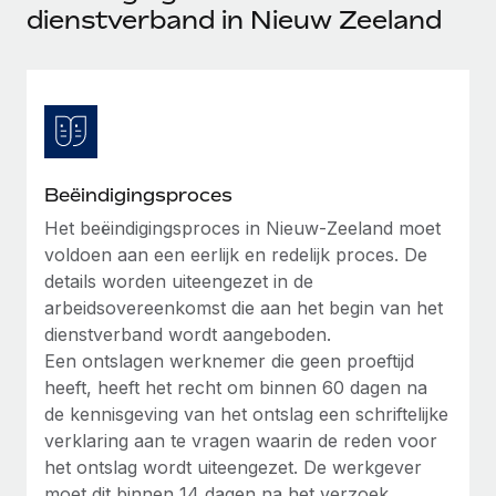
Ontdek hoe je met ons kunt samenwerken
DIENSTEN
dienstverband in Nieuw Zeeland
Inzicht in salaris en talent
Vraag een expert
Remote Build
Binnenkort beschikbaar
Krijg hulp van global HR- en juridische experts
Integraties en advies over AI-automatiseringen
Inzichtencentrum
Achtergrondonderzoek
Support
Vereenvoudig het screeningsproces van
CASESTUDY'S
kandidaten
Alle bronnen bekijken
Beëindigingsproces
Compliance Watchtower
Het beëindigingsproces in Nieuw-Zeeland moet
voldoen aan een eerlijk en redelijk proces. De
Blijf compliance-risico's voor
BLOG
details worden uiteengezet in de
Global Payroll
Apparaatbeheer
arbeidsovereenkomst die aan het begin van het
Lever en track wereldwijd IT-middelen
dienstverband wordt aangeboden.
EOR en PEO
Een ontslagen werknemer die geen proeftijd
Entiteiten oprichten
Contractor Management
heeft, heeft het recht om binnen 60 dagen na
Stel snel compliant entiteiten op
de kennisgeving van het ontslag een schriftelijke
Belastingen
verklaring aan te vragen waarin de reden voor
Mobiliteit en overplaatsing
het ontslag wordt uiteengezet. De werkgever
Naar de blog
Plaats werknemers moeiteloos over
moet dit binnen 14 dagen na het verzoek