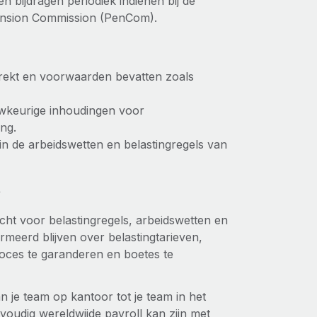
 bijdragen periodiek indienen bij de
Pension Commission (PenCom).
rekt en voorwaarden bevatten zoals
keurige inhoudingen voor
ng.
in de arbeidswetten en belastingregels van
e
cht voor belastingregels, arbeidswetten en
meerd blijven over belastingtarieven,
oces te garanderen en boetes te
n je team op kantoor tot je team in het
voudig wereldwijde payroll kan zijn met