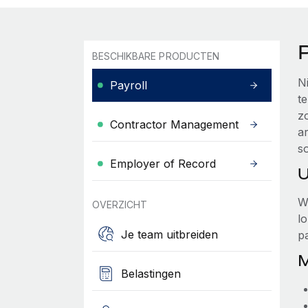
P
BESCHIKBARE PRODUCTEN
N
Payroll
t
zo
Contractor Management
a
s
Employer of Record
U
W
OVERZICHT
l
Je team uitbreiden
p
M
Belastingen