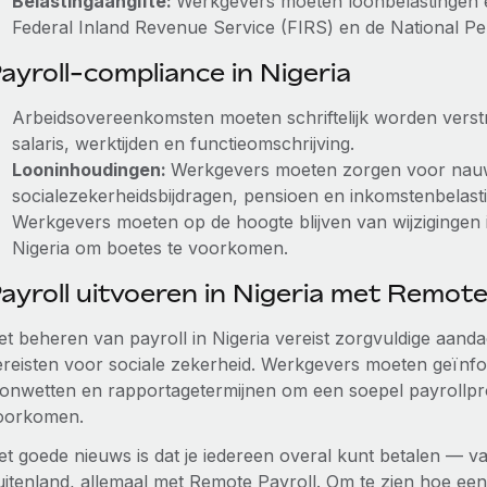
Belastingaangifte:
Werkgevers moeten loonbelastingen en
Federal Inland Revenue Service (FIRS) en de National 
ayroll-compliance in Nigeria
Arbeidsovereenkomsten moeten schriftelijk worden verst
salaris, werktijden en functieomschrijving.
Looninhoudingen:
Werkgevers moeten zorgen voor nauw
socialezekerheidsbijdragen, pensioen en inkomstenbelasti
Werkgevers moeten op de hoogte blijven van wijzigingen 
Nigeria om boetes te voorkomen.
ayroll uitvoeren in Nigeria met Remot
et beheren van payroll in Nigeria vereist zorgvuldige aanda
ereisten voor sociale zekerheid. Werkgevers moeten geïnfor
oonwetten en rapportagetermijnen om een soepel payrollpr
oorkomen.
et goede nieuws is dat je iedereen overal kunt betalen — va
uitenland, allemaal met Remote Payroll. Om te zien hoe een