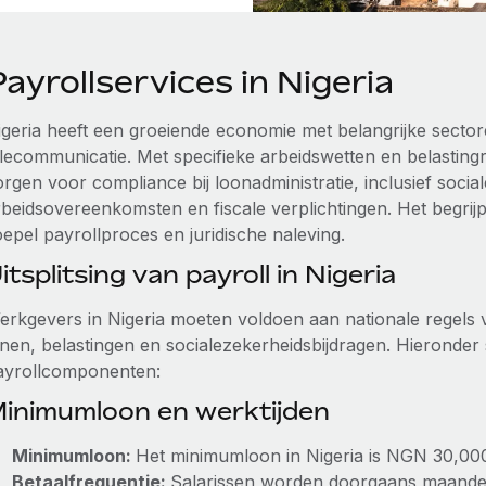
ayrollservices in Nigeria
igeria heeft een groeiende economie met belangrijke sector
elecommunicatie. Met specifieke arbeidswetten en belasting
rgen voor compliance bij loonadministratie, inclusief socia
rbeidsovereenkomsten en fiscale verplichtingen. Het begrijp
oepel payrollproces en juridische naleving.
itsplitsing van payroll in Nigeria
erkgevers in Nigeria moeten voldoen aan nationale regels v
onen, belastingen en socialezekerheidsbijdragen. Hieronder 
ayrollcomponenten:
inimumloon en werktijden
Minimumloon:
Het minimumloon in Nigeria is NGN 30,00
Betaalfrequentie:
Salarissen worden doorgaans maandelij