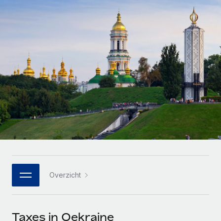
Zzp'ers internationaal onboarden en beheren
Betalingscalculator voor zzp'ers
Inloggen
Nederlands
Ontdek valuta-opties en betaalsnelheden voor
PEO
GROEIFASE
internationale zzp'ers
Ingewikkelde HR-taken eenvoudig uitbesteden
Français
Start-ups
Flexibele global HR en payroll solutions voor groeiende
LEREN MET REMOTE
Deutsch
bedrijven
INFRASTRUCTUUR
Onderzoek en gidsen
Remote Embedded
Mid-market
Español
HR naadloos in workflows integreren
Casestudy's
Teams uitbreiden met HR solutions op maat
Italiano
Platform
HR-woordenlijst
Enterprise
Ingebouwde essentiële HR-functies voor je team
Global HR voor grote bedrijven
Português (Portugal)
Checklists en templates
Verbinden
Nieuw
Bibliotheek met functiebeschrijvingen
日本語
AI-tools koppelen aan Remote met onze MCP
WERK MET ONS SAMEN
Overzicht
Strategische technologiepartners
Webinars
Integraties
한국어
Integreer global HR flexibel in je platform
Processen stroomlijnen met essentiële zakelijke tools
Evenementen
中文（简体）
Een partner worden
Taxes in Oekraine
Newsroom