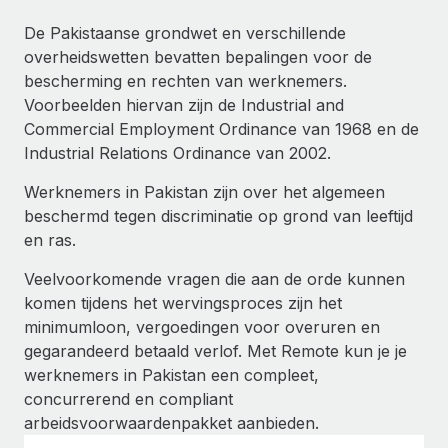
Ontdek hoe je met ons kunt samenwerken
DIENSTEN
De Pakistaanse grondwet en verschillende
Inzicht in salaris en talent
Vraag een expert
Remote Build
Binnenkort beschikbaar
overheidswetten bevatten bepalingen voor de
Krijg hulp van global HR- en juridische experts
Integraties en advies over AI-automatiseringen
bescherming en rechten van werknemers.
Inzichtencentrum
Voorbeelden hiervan zijn de Industrial and
Achtergrondonderzoek
Support
Commercial Employment Ordinance van 1968 en de
Vereenvoudig het screeningsproces van
CASESTUDY'S
Industrial Relations Ordinance van 2002.
kandidaten
Alle bronnen bekijken
Hoe AI-pionier Weaviate zijn team met 120%
Werknemers in Pakistan zijn over het algemeen
liet groeien met Remote
Compliance Watchtower
beschermd tegen discriminatie op grond van leeftijd
Blijf compliance-risico's voor
BLOG
Weaviate in één oogopslag Weaviate bouwt open source,
en ras.
AI-first infrastructuur. De missie van het...
Global Payroll
Apparaatbeheer
Veelvoorkomende vragen die aan de orde kunnen
Lever en track wereldwijd IT-middelen
Meer informatie
komen tijdens het wervingsproces zijn het
EOR en PEO
minimumloon, vergoedingen voor overuren en
Entiteiten oprichten
Contractor Management
gegarandeerd betaald verlof. Met Remote kun je je
Stel snel compliant entiteiten op
Reverse Tech's strategische samenwerking
werknemers in Pakistan een compleet,
Belastingen
met Remote voor contractor management en
concurrerend en compliant
Mobiliteit en overplaatsing
payroll
arbeidsvoorwaardenpakket aanbieden.
Naar de blog
Plaats werknemers moeiteloos over
Reverse Tech in een oogopslag Reverse Tech, een start-