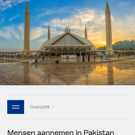
Zzp'ers internationaal onboarden en beheren
Betalingscalculator voor zzp'ers
Inloggen
Nederlands
Ontdek valuta-opties en betaalsnelheden voor
PEO
GROEIFASE
internationale zzp'ers
Ingewikkelde HR-taken eenvoudig uitbesteden
Français
Start-ups
Flexibele global HR en payroll solutions voor groeiende
LEREN MET REMOTE
Deutsch
bedrijven
INFRASTRUCTUUR
Onderzoek en gidsen
Remote Embedded
Mid-market
Español
HR naadloos in workflows integreren
Casestudy's
Teams uitbreiden met HR solutions op maat
Italiano
Platform
HR-woordenlijst
Enterprise
Ingebouwde essentiële HR-functies voor je team
Global HR voor grote bedrijven
Português (Portugal)
Checklists en templates
Verbinden
Nieuw
Bibliotheek met functiebeschrijvingen
日本語
AI-tools koppelen aan Remote met onze MCP
WERK MET ONS SAMEN
Overzicht
Strategische technologiepartners
Webinars
Integraties
한국어
Integreer global HR flexibel in je platform
Processen stroomlijnen met essentiële zakelijke tools
Evenementen
中文（简体）
Een partner worden
Mensen aannemen in Pakistan
Newsroom