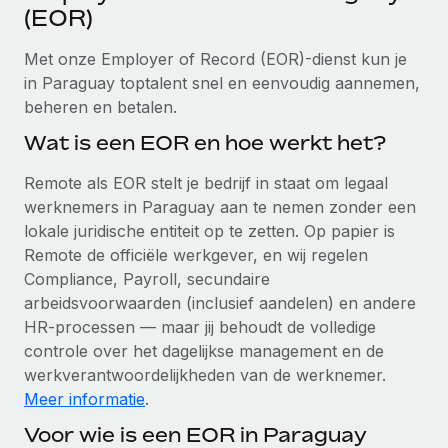
Ontdek hoe je met ons kunt samenwerken
DIENSTEN
(EOR)
Inzicht in salaris en talent
Vraag een expert
Remote Build
Binnenkort beschikbaar
Met onze Employer of Record (EOR)-dienst kun je
Krijg hulp van global HR- en juridische experts
Integraties en advies over AI-automatiseringen
in Paraguay toptalent snel en eenvoudig aannemen,
Inzichtencentrum
beheren en betalen.
Achtergrondonderzoek
Support
Vereenvoudig het screeningsproces van
Wat is een EOR en hoe werkt het?
CASESTUDY'S
kandidaten
Alle bronnen bekijken
Remote als EOR stelt je bedrijf in staat om legaal
Compliance Watchtower
werknemers in Paraguay aan te nemen zonder een
Blijf compliance-risico's voor
lokale juridische entiteit op te zetten. Op papier is
BLOG
Remote de officiële werkgever, en wij regelen
Global Payroll
Apparaatbeheer
Compliance, Payroll, secundaire
Lever en track wereldwijd IT-middelen
arbeidsvoorwaarden (inclusief aandelen) en andere
EOR en PEO
HR-processen — maar jij behoudt de volledige
Entiteiten oprichten
Contractor Management
controle over het dagelijkse management en de
Stel snel compliant entiteiten op
werkverantwoordelijkheden van de werknemer.
Belastingen
Meer informatie
.
Mobiliteit en overplaatsing
Naar de blog
Voor wie is een EOR in Paraguay
Plaats werknemers moeiteloos over