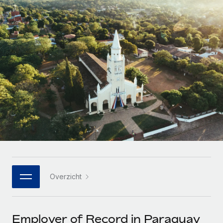
Zzp'ers internationaal onboarden en beheren
Betalingscalculator voor zzp'ers
Inloggen
Nederlands
Ontdek valuta-opties en betaalsnelheden voor
PEO
GROEIFASE
internationale zzp'ers
Ingewikkelde HR-taken eenvoudig uitbesteden
Français
Start-ups
Flexibele global HR en payroll solutions voor groeiende
LEREN MET REMOTE
Deutsch
bedrijven
INFRASTRUCTUUR
Onderzoek en gidsen
Remote Embedded
Mid-market
Español
HR naadloos in workflows integreren
Casestudy's
Teams uitbreiden met HR solutions op maat
Italiano
Platform
HR-woordenlijst
Enterprise
Ingebouwde essentiële HR-functies voor je team
Global HR voor grote bedrijven
Português (Portugal)
Checklists en templates
Verbinden
Nieuw
Bibliotheek met functiebeschrijvingen
日本語
AI-tools koppelen aan Remote met onze MCP
WERK MET ONS SAMEN
Overzicht
Strategische technologiepartners
Webinars
Integraties
한국어
Integreer global HR flexibel in je platform
Processen stroomlijnen met essentiële zakelijke tools
Evenementen
中文（简体）
Een partner worden
Employer of Record in Paraguay
Newsroom