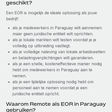
geschikt?
Secundaire arbeidsvoorwaarden
BLOG
Een EOR is mogelijk de ideale oplossing als jouw
Eenvoudig secundaire arbeidsvoorwaarden
bedrijf:
beheren
Productupdates van Remote: Gusto- en Xero-
als je medewerkers in Paraguay wilt aannemen
integraties en Contractor Management Plus
maar geen juridische entiteit wilt oprichten.
Het blijft de missie van Remote om alle soorten bedrijven
als je lokale markten wilt testen voordat je je
te helpen bij het aannemen, beheren en...
volledig op uitbreiding vastlegt.
als je volledige naleving van lokale arbeidswetten
Meer informatie
en belastingverplichtingen wilt garanderen.
als je een snelle, kosteneffectieve manier nodig
Hoe Phiture 55 werknemers in 19 landen
hebt om medewerkers in Paraguay aan te
beheert met Remote
nemen.
als je een tijdelijke oplossing nodig hebt om
Phiture, een toonaangevende leider in de wereldwijde
personeel aan te nemen voordat je een
mobiele groeiadviessector, zet zich sinds 2016...
juridische entiteit opricht.
Meer informatie
Waarom Remote als EOR in Paraguay
gebruiken?