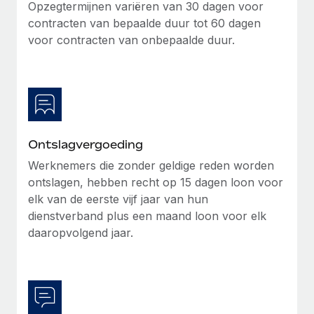
Opzegtermijnen variëren van 30 dagen voor
Secundaire arbeidsvoorwaarden
contracten van bepaalde duur tot 60 dagen
BLOG
Eenvoudig secundaire arbeidsvoorwaarden
voor contracten van onbepaalde duur.
beheren
Productupdates van Remote: Gusto- en Xero-
integraties en Contractor Management Plus
Het blijft de missie van Remote om alle soorten bedrijven
te helpen bij het aannemen, beheren en...
Ontslagvergoeding
Meer informatie
Werknemers die zonder geldige reden worden
ontslagen, hebben recht op 15 dagen loon voor
Hoe Phiture 55 werknemers in 19 landen
elk van de eerste vijf jaar van hun
beheert met Remote
dienstverband plus een maand loon voor elk
Phiture, een toonaangevende leider in de wereldwijde
daaropvolgend jaar.
mobiele groeiadviessector, zet zich sinds 2016...
Meer informatie