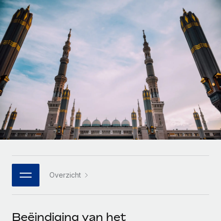
Zzp'ers internationaal onboarden en beheren
Betalingscalculator voor zzp'ers
Inloggen
Nederlands
Ontdek valuta-opties en betaalsnelheden voor
PEO
GROEIFASE
internationale zzp'ers
Ingewikkelde HR-taken eenvoudig uitbesteden
Français
Start-ups
Flexibele global HR en payroll solutions voor groeiende
LEREN MET REMOTE
Deutsch
bedrijven
INFRASTRUCTUUR
Onderzoek en gidsen
Remote Embedded
Mid-market
Español
HR naadloos in workflows integreren
Casestudy's
Teams uitbreiden met HR solutions op maat
Italiano
Platform
HR-woordenlijst
Enterprise
Ingebouwde essentiële HR-functies voor je team
Global HR voor grote bedrijven
Português (Portugal)
Checklists en templates
Verbinden
Nieuw
Bibliotheek met functiebeschrijvingen
日本語
AI-tools koppelen aan Remote met onze MCP
WERK MET ONS SAMEN
Overzicht
Strategische technologiepartners
Webinars
Integraties
한국어
Integreer global HR flexibel in je platform
Processen stroomlijnen met essentiële zakelijke tools
Evenementen
中文（简体）
Een partner worden
Beëindiging van het
Newsroom