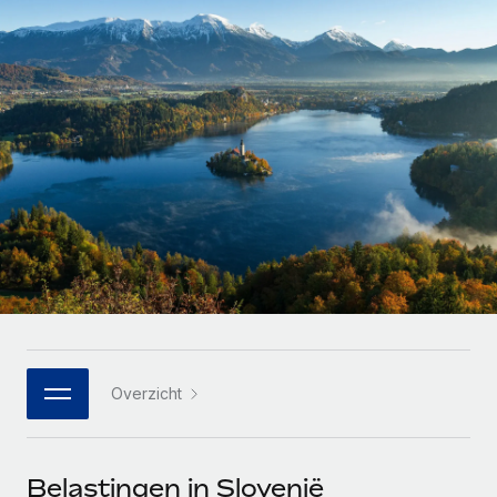
Zzp'ers internationaal onboarden en beheren
Betalingscalculator voor zzp'ers
Inloggen
Nederlands
Ontdek valuta-opties en betaalsnelheden voor
PEO
GROEIFASE
internationale zzp'ers
Ingewikkelde HR-taken eenvoudig uitbesteden
Français
Start-ups
Flexibele global HR en payroll solutions voor groeiende
LEREN MET REMOTE
Deutsch
bedrijven
INFRASTRUCTUUR
Onderzoek en gidsen
Remote Embedded
Mid-market
Español
HR naadloos in workflows integreren
Casestudy's
Teams uitbreiden met HR solutions op maat
Italiano
Platform
HR-woordenlijst
Enterprise
Ingebouwde essentiële HR-functies voor je team
Global HR voor grote bedrijven
Português (Portugal)
Checklists en templates
Verbinden
Nieuw
Bibliotheek met functiebeschrijvingen
日本語
AI-tools koppelen aan Remote met onze MCP
WERK MET ONS SAMEN
Overzicht
Strategische technologiepartners
Webinars
Integraties
한국어
Integreer global HR flexibel in je platform
Processen stroomlijnen met essentiële zakelijke tools
Evenementen
中文（简体）
Een partner worden
Belastingen in Slovenië
Newsroom