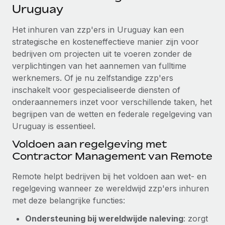
Ontdek hoe je met ons kunt samenwerken
DIENSTEN
Uruguay
Inzicht in salaris en talent
Vraag een expert
Remote Build
Binnenkort beschikbaar
Het inhuren van zzp'ers in Uruguay kan een
Krijg hulp van global HR- en juridische experts
Integraties en advies over AI-automatiseringen
strategische en kosteneffectieve manier zijn voor
Inzichtencentrum
bedrijven om projecten uit te voeren zonder de
Achtergrondonderzoek
Support
verplichtingen van het aannemen van fulltime
Vereenvoudig het screeningsproces van
CASESTUDY'S
werknemers. Of je nu zelfstandige zzp'ers
kandidaten
Alle bronnen bekijken
inschakelt voor gespecialiseerde diensten of
onderaannemers inzet voor verschillende taken, het
Compliance Watchtower
begrijpen van de wetten en federale regelgeving van
Blijf compliance-risico's voor
BLOG
Uruguay is essentieel.
Global Payroll
Apparaatbeheer
Voldoen aan regelgeving met
Lever en track wereldwijd IT-middelen
EOR en PEO
Contractor Management van Remote
Entiteiten oprichten
Contractor Management
Remote helpt bedrijven bij het voldoen aan wet- en
Stel snel compliant entiteiten op
regelgeving wanneer ze wereldwijd zzp'ers inhuren
Belastingen
met deze belangrijke functies:
Mobiliteit en overplaatsing
Naar de blog
Plaats werknemers moeiteloos over
Ondersteuning bij wereldwijde naleving
: zorgt