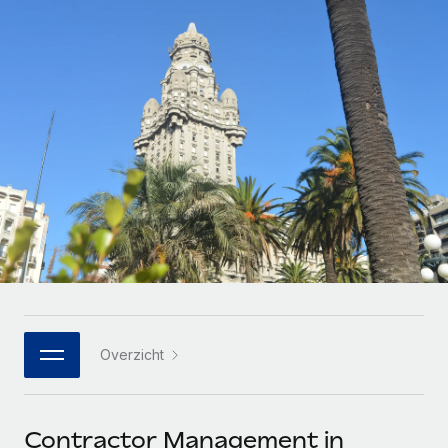
Zzp'ers internationaal onboarden en beheren
Betalingscalculator voor zzp'ers
Inloggen
Nederlands
Ontdek valuta-opties en betaalsnelheden voor
PEO
GROEIFASE
internationale zzp'ers
Ingewikkelde HR-taken eenvoudig uitbesteden
Français
Start-ups
Flexibele global HR en payroll solutions voor groeiende
LEREN MET REMOTE
Deutsch
bedrijven
INFRASTRUCTUUR
Onderzoek en gidsen
Remote Embedded
Mid-market
Español
HR naadloos in workflows integreren
Casestudy's
Teams uitbreiden met HR solutions op maat
Italiano
Platform
HR-woordenlijst
Enterprise
Ingebouwde essentiële HR-functies voor je team
Global HR voor grote bedrijven
Português (Portugal)
Checklists en templates
Verbinden
Nieuw
Bibliotheek met functiebeschrijvingen
日本語
AI-tools koppelen aan Remote met onze MCP
WERK MET ONS SAMEN
Overzicht
Strategische technologiepartners
Webinars
Integraties
한국어
Integreer global HR flexibel in je platform
Processen stroomlijnen met essentiële zakelijke tools
Evenementen
中文（简体）
Een partner worden
Contractor Management in
Newsroom