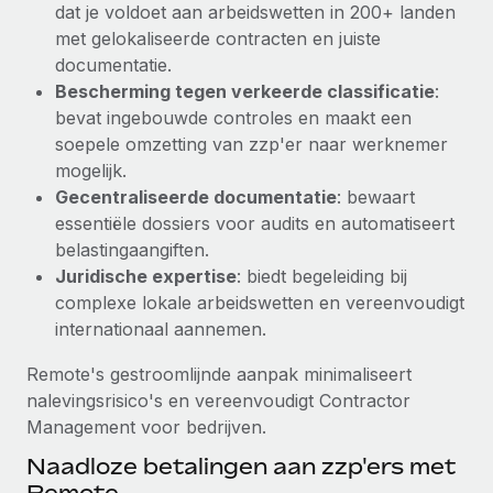
dat je voldoet aan arbeidswetten in 200+ landen
Secundaire arbeidsvoorwaarden
met gelokaliseerde contracten en juiste
BLOG
Eenvoudig secundaire arbeidsvoorwaarden
documentatie.
beheren
Bescherming tegen verkeerde classificatie
:
Productupdates van Remote: Gusto- en Xero-
bevat ingebouwde controles en maakt een
integraties en Contractor Management Plus
soepele omzetting van zzp'er naar werknemer
Het blijft de missie van Remote om alle soorten bedrijven
mogelijk.
te helpen bij het aannemen, beheren en...
Gecentraliseerde documentatie
: bewaart
essentiële dossiers voor audits en automatiseert
Meer informatie
belastingaangiften.
Juridische expertise
: biedt begeleiding bij
complexe lokale arbeidswetten en vereenvoudigt
Hoe Phiture 55 werknemers in 19 landen
beheert met Remote
internationaal aannemen.
Phiture, een toonaangevende leider in de wereldwijde
Remote's gestroomlijnde aanpak minimaliseert
mobiele groeiadviessector, zet zich sinds 2016...
nalevingsrisico's en vereenvoudigt Contractor
Management voor bedrijven.
Meer informatie
Naadloze betalingen aan zzp'ers met
Remote