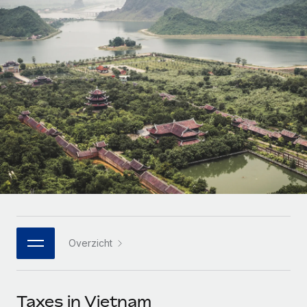
Zzp'ers internationaal onboarden en beheren
Betalingscalculator voor zzp'ers
Inloggen
Nederlands
Ontdek valuta-opties en betaalsnelheden voor
PEO
GROEIFASE
internationale zzp'ers
Ingewikkelde HR-taken eenvoudig uitbesteden
Français
Start-ups
Flexibele global HR en payroll solutions voor groeiende
LEREN MET REMOTE
Deutsch
bedrijven
INFRASTRUCTUUR
Onderzoek en gidsen
Remote Embedded
Mid-market
Español
HR naadloos in workflows integreren
Casestudy's
Teams uitbreiden met HR solutions op maat
Italiano
Platform
HR-woordenlijst
Enterprise
Ingebouwde essentiële HR-functies voor je team
Global HR voor grote bedrijven
Português (Portugal)
Checklists en templates
Verbinden
Nieuw
Bibliotheek met functiebeschrijvingen
日本語
AI-tools koppelen aan Remote met onze MCP
WERK MET ONS SAMEN
Overzicht
Strategische technologiepartners
Webinars
Integraties
한국어
Integreer global HR flexibel in je platform
Processen stroomlijnen met essentiële zakelijke tools
Evenementen
中文（简体）
Een partner worden
Taxes in Vietnam
Newsroom