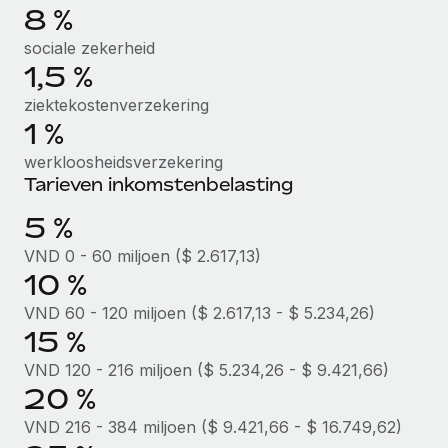
8 %
Secundaire arbeidsvoorwaarden
BLOG
sociale zekerheid
Eenvoudig secundaire arbeidsvoorwaarden
1,5 %
beheren
Productupdates van Remote: Gusto- en Xero-
ziektekostenverzekering
integraties en Contractor Management Plus
1 %
Het blijft de missie van Remote om alle soorten bedrijven
werkloosheidsverzekering
te helpen bij het aannemen, beheren en...
Tarieven inkomstenbelasting
Meer informatie
5 %
VND 0 - 60 miljoen ($ 2.617,13)
10 %
Hoe Phiture 55 werknemers in 19 landen
beheert met Remote
VND 60 - 120 miljoen ($ 2.617,13 - $ 5.234,26)
Phiture, een toonaangevende leider in de wereldwijde
15 %
mobiele groeiadviessector, zet zich sinds 2016...
VND 120 - 216 miljoen ($ 5.234,26 - $ 9.421,66)
20 %
Meer informatie
VND 216 - 384 miljoen ($ 9.421,66 - $ 16.749,62)