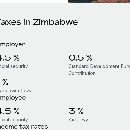
Taxes in Zimbabwe
mployer
4.5 %
0.5 %
cial security
Standard Development Fun
Contribution
 %
anpower Levy
mployee
4.5 %
3 %
cial security
Aids levy
ncome tax rates