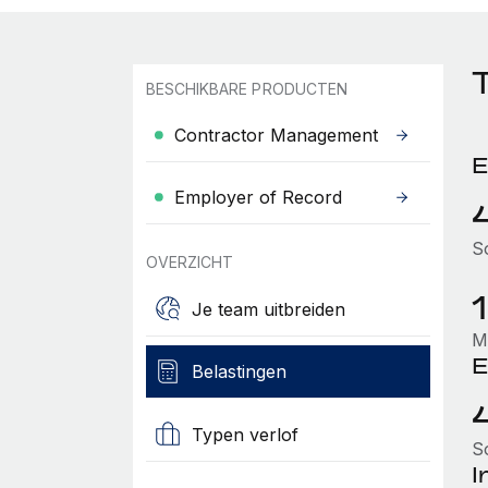
BESCHIKBARE PRODUCTEN
Contractor Management
E
Employer of Record
So
OVERZICHT
1
Je team uitbreiden
M
E
Belastingen
Typen verlof
So
I