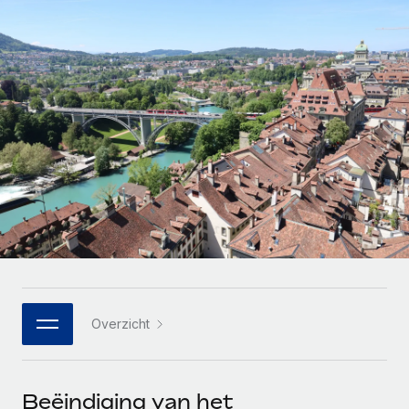
Zzp'ers internationaal onboarden en beheren
Betalingscalculator voor zzp'ers
Inloggen
Nederlands
Ontdek valuta-opties en betaalsnelheden voor
PEO
GROEIFASE
internationale zzp'ers
Ingewikkelde HR-taken eenvoudig uitbesteden
Français
Start-ups
Flexibele global HR en payroll solutions voor groeiende
LEREN MET REMOTE
Deutsch
bedrijven
INFRASTRUCTUUR
Onderzoek en gidsen
Remote Embedded
Mid-market
Español
HR naadloos in workflows integreren
Casestudy's
Teams uitbreiden met HR solutions op maat
Italiano
Platform
HR-woordenlijst
Enterprise
Ingebouwde essentiële HR-functies voor je team
Global HR voor grote bedrijven
Português (Portugal)
Checklists en templates
Verbinden
Nieuw
Bibliotheek met functiebeschrijvingen
日本語
AI-tools koppelen aan Remote met onze MCP
WERK MET ONS SAMEN
Overzicht
Strategische technologiepartners
Webinars
Integraties
한국어
Integreer global HR flexibel in je platform
Processen stroomlijnen met essentiële zakelijke tools
Evenementen
中文（简体）
Een partner worden
Beëindiging van het
Newsroom