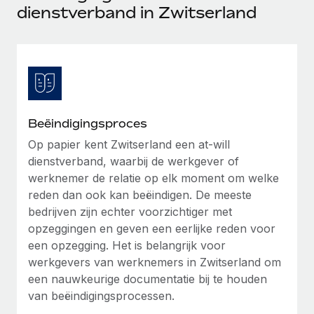
Ontdek hoe je met ons kunt samenwerken
DIENSTEN
dienstverband in Zwitserland
Inzicht in salaris en talent
Vraag een expert
Remote Build
Binnenkort beschikbaar
Krijg hulp van global HR- en juridische experts
Integraties en advies over AI-automatiseringen
Inzichtencentrum
Achtergrondonderzoek
Support
Vereenvoudig het screeningsproces van
CASESTUDY'S
kandidaten
Alle bronnen bekijken
Beëindigingsproces
Compliance Watchtower
Op papier kent Zwitserland een at-will
dienstverband, waarbij de werkgever of
Blijf compliance-risico's voor
BLOG
werknemer de relatie op elk moment om welke
Global Payroll
Apparaatbeheer
reden dan ook kan beëindigen. De meeste
Lever en track wereldwijd IT-middelen
bedrijven zijn echter voorzichtiger met
EOR en PEO
opzeggingen en geven een eerlijke reden voor
Entiteiten oprichten
Contractor Management
een opzegging. Het is belangrijk voor
Stel snel compliant entiteiten op
werkgevers van werknemers in Zwitserland om
Belastingen
een nauwkeurige documentatie bij te houden
Mobiliteit en overplaatsing
van beëindigingsprocessen.
Naar de blog
Plaats werknemers moeiteloos over