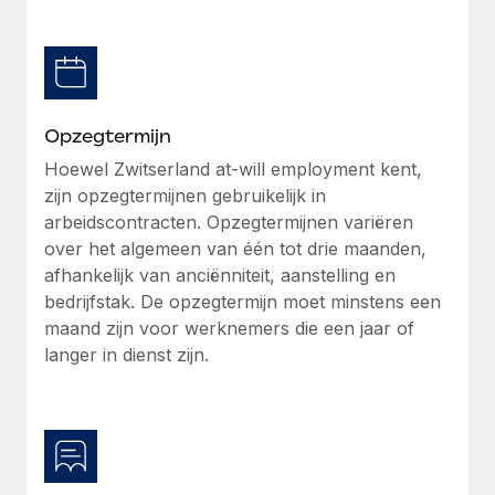
Secundaire arbeidsvoorwaarden
BLOG
Eenvoudig secundaire arbeidsvoorwaarden
beheren
Productupdates van Remote: Gusto- en Xero-
integraties en Contractor Management Plus
Opzegtermijn
Het blijft de missie van Remote om alle soorten bedrijven
Hoewel Zwitserland at-will employment kent,
te helpen bij het aannemen, beheren en...
zijn opzegtermijnen gebruikelijk in
arbeidscontracten. Opzegtermijnen variëren
Meer informatie
over het algemeen van één tot drie maanden,
afhankelijk van anciënniteit, aanstelling en
bedrijfstak. De opzegtermijn moet minstens een
Hoe Phiture 55 werknemers in 19 landen
maand zijn voor werknemers die een jaar of
beheert met Remote
langer in dienst zijn.
Phiture, een toonaangevende leider in de wereldwijde
mobiele groeiadviessector, zet zich sinds 2016...
Meer informatie