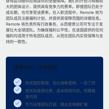
获得由顶级供应商提供的全面保障。我们的计划为规模较
服务
薪金与人才洞察
Remote Build
即将推出
大的团体设计，提供具有竞争力的费率。即使团队仍处于
咨询专家
集成与人工智能自动化咨询
成长期，也可享受该费率。在入职流程中，Remote 将为
洞察中心
获得全球人力资源与合规方面的专家帮助
团队成员注册福利计划，并提供其保障范围的详细信息。
Remote 将负责所有行政事务，从而使贵公司可专注于发
获得支持
背景调查
案例研究
展壮大全球团队。为确保福利公平性，在该国提供的任何
简化候选人筛选流程
查看全部资源
福利均适用于所有团队成员，从而在团队内实现保障与支
持的一致性。
合规守望台
防范合规风险
博客
设备管理
Why owned entities are key to maintaining
EOR compliance
透明定价，无需猜测
在全球范围内配置和跟踪 IT 设备
As the global workforce continues to expand in response
实体设立
to the demands of today’s labor market, the...
绝无隐形费用：定价清晰透明，一目了然
快速建立合规实体
了解更多
按实际使用付费：成本简明可控，预算精
人员调配与搬迁
准可测
轻松搬迁员工
专为全球团队打造：随业务规模扩展
What a Workday global payroll implementation