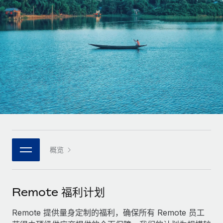
全球合同工入职与管理
合同工薪酬结算计算器
登录
Nederlands
探索全球合同工的结算货币选项与结算速度
PEO
成长阶段
外包复杂雇佣任务
Français
初创企业
通过 REMOTE 学习
为成长型企业量身打造的全球敏捷型人力资源与薪资解决方案
Deutsch
研究与指引
基础设施
中型市场
Remote Embedded
案例研究
通过定制化人力资源解决方案扩展团队
Español
将人力资源无缝融入工作流程
人力资源术语表
企业
Italiano
平台
面向大型企业的全球化人力资源服务
核对表和模板
团队的内置核心人力资源功能
Português (Portugal)
职位描述库
连接
概览
新的
与我们携手合作
日本語
使用我们的 MCP 将任何人工智能工具与 Remote 平台相连
战略技术合作伙伴
网络研讨会
集成
灵活地将全球人力资源嵌入您的平台
한국어
Remote 福利计划
活动
借助核心业务工具简化流程
成为合作伙伴
中文（简体）
新闻室
Remote 提供量身定制的福利，确保所有 Remote 员工
与我们共探合作机遇