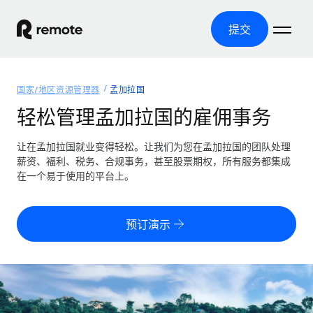
提交
首页
国家/地区资源管理器
孟加拉国
产品
轻松管理孟加拉国的雇佣事务
解决方案
全球招聘
让在孟加拉国就业变得轻松。让我们为您在孟加拉国的团队处理
薪资、福利、税务、合规事务，甚至股票期权，所有服务都集成
全球薪资管理
资源
在一个易于使用的平台上。
覆盖全球
轻松运行合规薪资
国家/地区资源管理器
定价
工具与计算器
第三方雇佣托管服务
按国家/地区查找全球雇佣支持
预订演示
零实体成本实现全球扩张
误分类风险计算工具
美国各州浏览器
按国家/地区检查员工误分类风险
第三方合同工托管服务
简化美国各州的招聘
中文（简体）
全球合规聘用合同工
员工成本计算器
Remote 无惧对比
计算任何国家的员工总成本
合同工管理
English
了解我们的竞争优势