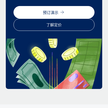
福利
actually looks like
轻松管理员工福利
Most teams hear "payroll implementation" and picture a
预订演示
six-month project with a dedicated team....
了解定价
了解更多