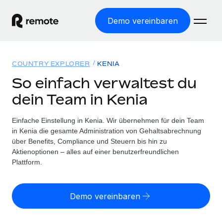
Demo vereinbaren
Startseite
COUNTRY EXPLORER
KENIA
Produkte
So einfach verwaltest du
dein Team in Kenia
Lösungen
WELTWEITE BESCHÄFTIGUNG
Globale Payroll
Einfache Einstellung in Kenia. Wir übernehmen für dein Team
Ressourcen
WELTWEITE ABDECKUNG
Einfache, rechtssicher Payroll
in Kenia die gesamte Administration von Gehaltsabrechnung
Country Explorer
über Benefits, Compliance und Steuern bis hin zu
Preise
TOOLS UND RECHNER
Employer of Record
Aktienoptionen – alles auf einer benutzerfreundlichen
Länderspezifische Unterstützung bei der Einstellung
Weltweites Wachstum ohne Kosten für Niederlassungen
Plattform.
Scheinselbstständigkeitsrisiko berechnen
Explorer für US-Bundesstaaten
Länderspezifische Einschätzung des
Contractor of Record
Einfache Einstellung in allen US-Bundesstaaten
Scheinselbstständigkeitsrisikos
English (United States)
Rechtssichere, weltweite Arbeit mit Freelancer:innen
Demo vereinbaren
Remote im Vergleich
Personalkostenrechner
Contractor Management
English
Vergleiche mit unseren Mitbewerbern
Länderspezifische Berechnung der