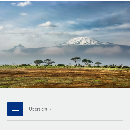
Globales Onboarding und Verwalten von
Gesamtbeschäftigungskosten
Anmelden
Freelancer:innen
Nederlands
WACHSTUMSPHASE
Honorarzahlungen berechnen
PEO
Français
Informationen zu möglichen Währungen und
Startups
Auslagern von komplexen HR-Aufgaben
Abwicklungsfristen für globale Freelancer:innen
Agile HR- und Payroll-Lösungen für wachsende
Deutsch
Unternehmen
INFRASTRUKTUR
LERNEN MIT REMOTE
Mittelstand
Español
Remote Embedded
Maßgeschneiderte HR-Lösungen, um Teams zu
Forschung und Leitfäden
Nahtlose Integration der HR in bestehende Abläufe
vergrößern
Italiano
Fallstudien
Plattform
Enterprise
Português (Portugal)
Integrierte HR-Kernfunktionen für dein Team
HR-Glossar
Globale HR für Konzerne und Großunternehmen
Verknüpfen
Neu
日本語
Checklisten und Vorlagen
Verknüpfung beliebiger KI-Tools mit Remote über unser
PARTNER WERDEN
Bibliothek für Stellenbeschreibungen
한국어
MCP
Übersicht
Strategische Technologiepartner
Webinare
Integrationen
Flexible Einbettung von Global-HR-Funktionen in deine
中文（简体）
Plattform
Prozessoptimierung mit unverzichtbaren Business-