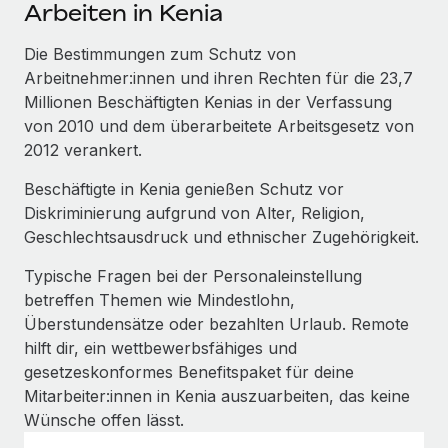
Events
Arbeiten in Kenia
Tools
Partner werden
Newsroom
Die Bestimmungen zum Schutz von
Entdecke die Möglichkeiten einer Partnerschaft
Arbeitnehmer:innen und ihren Rechten für die 23,7
DIENSTLEISTUNGEN
Informationen zu Gehältern und Qualifikationen
Remote Build
Demnächst verfügbar
Millionen Beschäftigten Kenias in der Verfassung
Frag unsere Expert:innen
Beratung zu Integrationen und KI-Automatisierung
von 2010 und dem überarbeitete Arbeitsgesetz von
Insights Center
Hilfe von Expert:innen für globale HR & Compliance
2012 verankert.
Hol dir Unterstützung
Background-Checks
FALLSTUDIEN
Beschäftigte in Kenia genießen Schutz vor
Einfacheres Bewerber:innen-Screening
Diskriminierung aufgrund von Alter, Religion,
Alle Ressourcen anzeigen
So hat der KI-Vorreiter Weaviate sein Team mit
Geschlechtsausdruck und ethnischer Zugehörigkeit.
Remote um 120 % vergrößert
Compliance Watchtower
Typische Fragen bei der Personaleinstellung
Lückenlose Compliance
BLOG
Weaviate auf einen Blick Weaviate entwickelt KI-basierte
betreffen Themen wie Mindestlohn,
Open-Source-Infrastrukturen. Das...
Globale Payroll
Geräteverwaltung
Überstundensätze oder bezahlten Urlaub. Remote
Globale Bereitstellung und Verfolgung von IT-
hilft dir, ein wettbewerbsfähiges und
Mehr erfahren
EOR und PEO
Geräten
gesetzeskonformes Benefitspaket für deine
Contractor Management
Mitarbeiter:innen in Kenia auszuarbeiten, das keine
Gründung von Niederlassungen
Revolution des Enterprise Contractor
Wünsche offen lässt.
Steuern
Schnelle, rechtssichere Gründung von
Managements – die Erfolgsgeschichte einer