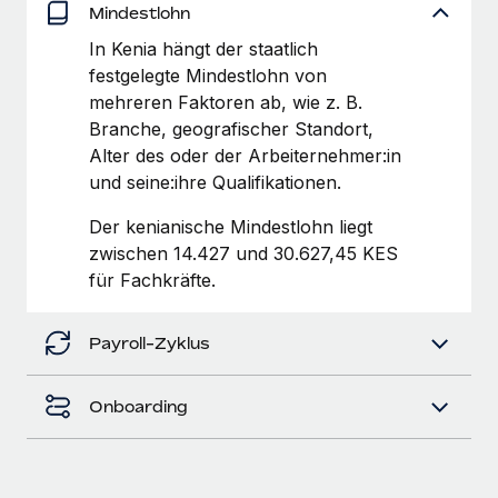
globalen Content-Agentur mit Remote
Mindestlohn
Niederlassungen
Den Blog erkunden
Auf einen Blick Erfahre mehr über die unglaubliche
In Kenia hängt der staatlich
Mobilität und Relocation
Transformation einer weltweit erfolgreichen...
festgelegte Mindestlohn von
Mühelose Relocation von Mitarbeiter:innen
mehreren Faktoren ab, wie z. B.
BLOG
Mehr erfahren
Branche, geografischer Standort,
Benefits
Alter des oder der Arbeiternehmer:in
Neues zu Remote-Produkten: Integration mit
Mühelose Verwaltung von Benefits
Gusto und Zero und Contractor Management
und seine:ihre Qualifikationen.
Plus
Der kenianische Mindestlohn liegt
Auch im neuen Jahr wollen wir bei Remote Unternehmen
zwischen 14.427 und 30.627,45 KES
aller Größen dabei unterstützen, die beste...
für Fachkräfte.
Mehr erfahren
Payroll-Zyklus
Wie Phiture 55 Mitarbeiter:innen in 19 Ländern
mit Remote verwaltet
Onboarding
Phiture ist der unumstrittene Marktführer im Bereich der
Wachstumsberatung für mobile Apps. Das...