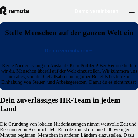
Demo vereinbaren
Stelle Menschen auf der ganzen Welt ein
Demo vereinbaren
Keine Niederlassung im Ausland? Kein Problem! Bei Remote helfen
wir dir, Menschen überall auf der Welt einzustellen. Wir kümmern uns
um alles, von der Gehaltsabrechnung über Benefits bis hin zur
Einhaltung von Steuer- und Arbeitsgesetzen. Damit du es nicht musst.
Dein zuverlässiges HR-Team in jedem
Land
Die Gründung von lokalen Niederlassungen nimmt wertvolle Zeit und
Ressourcen in Anspruch.
Mit Remote kannst du innerhalb weniger
Minuten beginnen, Menschen in anderen Ländern einzustellen. Dazu