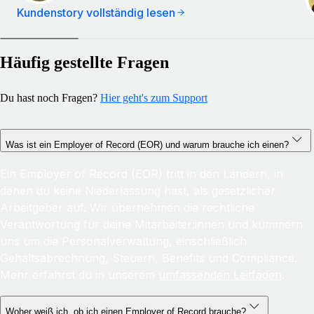
Kundenstory vollständig lesen
Häufig gestellte Fragen
Du hast noch Fragen?
Hier geht's zum Support
Was ist ein Employer of Record (EOR) und warum brauche ich einen?
Ein Employer of Record (EOR) tritt in den Ländern, in
denen du keine Niederlassung hast, als gesetzlicher
Arbeitgeber auf. Wir übernehmen die rechtliche
Verantwortung für deine Mitarbeiter:innen und kümmern
uns um die Personalverwaltung, einschließlich
Gehaltsabrechnung, Steuern, Benefits und Compliance.
Mehr erfährst du in unserem
umfassenden Leitfaden
.
Woher weiß ich, ob ich einen Employer of Record brauche?