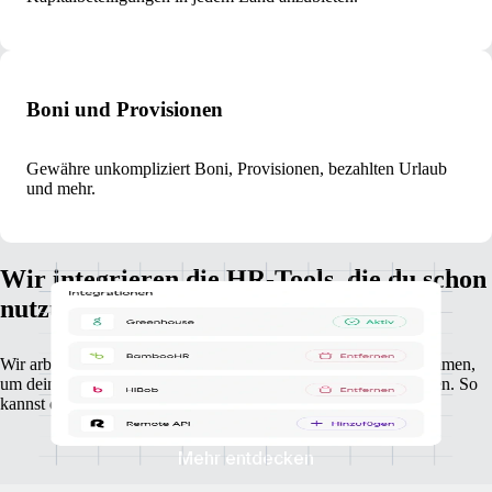
Boni und Provisionen
Gewähre unkompliziert Boni, Provisionen, bezahlten Urlaub
und mehr.
Wir integrieren die HR-Tools, die du schon
nutzt
Wir arbeiten mit führenden Anbietern von HR-Lösungen zusammen,
um deine Personal- und Gehaltsabrechnungsdaten zu verknüpfen. So
kannst du dich auf das Wesentliche konzentrieren.
Mehr entdecken